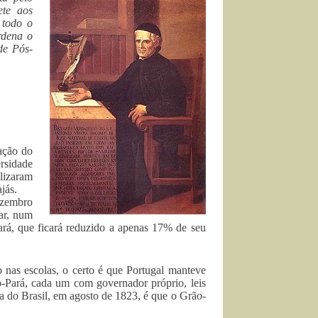
ete aos
 todo o
rdena o
de Pós-
ação do
rsidade
ilizaram
jás.
ezembro
tar, num
ará, que ficará reduzido a apenas 17% de seu
o nas escolas, o certo é que Portugal manteve
-Pará, cada um com governador próprio, leis
a do Brasil, em agosto de 1823, é que o Grão-