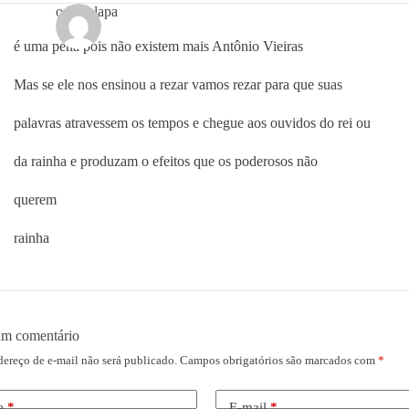
odette lapa
é uma pena pois não existem mais Antônio Vieiras
Mas se ele nos ensinou a rezar vamos rezar para que suas
palavras atravessem os tempos e chegue aos ouvidos do rei ou
da rainha e produzam o efeitos que os poderosos não
querem
rainha
um comentário
dereço de e-mail não será publicado.
Campos obrigatórios são marcados com
*
e
*
E-mail
*