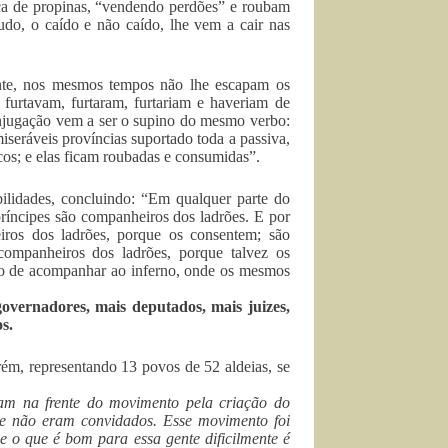
ca de propinas, “vendendo perdões” e roubam
do, o caído e não caído, lhe vem a cair nas
mente, nos mesmos tempos não lhe escapam os
, furtavam, furtaram, furtariam e haveriam de
onjugação vem a ser o supino do mesmo verbo:
miseráveis províncias suportado toda a passiva,
cos; e elas ficam roubadas e consumidas”.
bilidades, concluindo: “Em qualquer parte do
príncipes são companheiros dos ladrões. E por
ros dos ladrões, porque os consentem; são
companheiros dos ladrões, porque talvez os
o de acompanhar ao inferno, onde os mesmos
governadores, mais deputados, mais juizes,
s.
rém, representando 13 povos de 52 aldeias, se
ram na frente do movimento pela criação do
ue não eram convidados. Esse movimento foi
ue o que é bom para essa gente dificilmente é