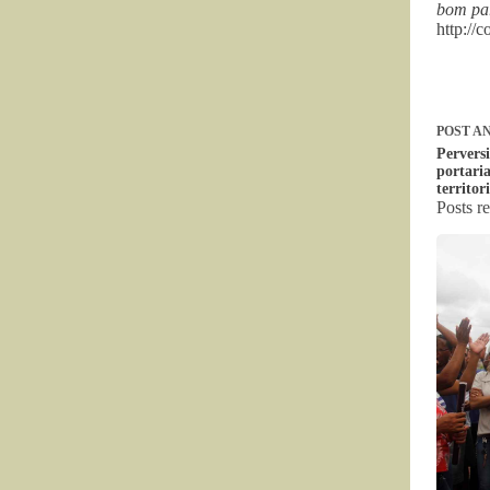
bom pa
http://
POST
AN
Pervers
portaria
territor
Posts r