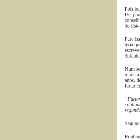
Pois be
IV, pa
conselh
do Esta
Para is
teria q
escreve
dificul
Num ser
ministr
anos, d
furtar 
“Furtam
continu
segunda
Segundo
Roubam 