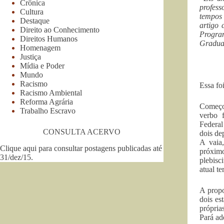
Crônica
profes
Cultura
tempos
Destaque
artigo 
Direito ao Conhecimento
Progra
Direitos Humanos
Gradua
Homenagem
Justiça
Mídia e Poder
Mundo
Racismo
Essa fo
Racismo Ambiental
Reforma Agrária
Começou
Trabalho Escravo
verbo 
Federal
CONSULTA ACERVO
dois de
A vaia
Clique aqui para consultar postagens publicadas até
próximo
31/dez/15
.
plebisc
atual te
A propo
dois es
própria
Pará ad