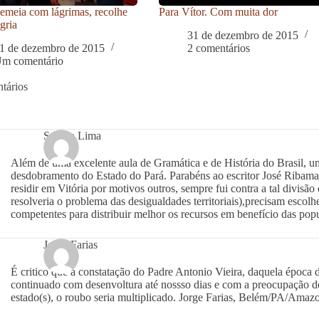
meia com lágrimas, recolhe
Para Vítor. Com muita dor
gria
31 de dezembro de 2015
1 de dezembro de 2015
2 comentários
m comentário
tários
Sandra Lima
Além de uma excelente aula de Gramática e de História do Brasil, um
desdobramento do Estado do Pará. Parabéns ao escritor José Ribamar
residir em Vitória por motivos outros, sempre fui contra a tal divisã
resolveria o problema das desigualdades territoriais),precisam escolh
competentes para distribuir melhor os recursos em benefício das pop
Jorge Farias
É critico que a constatação do Padre Antonio Vieira, daquela época d
continuado com desenvoltura até nossso dias e com a preocupação d
estado(s), o roubo seria multiplicado. Jorge Farias, Belém/PA/Amazo