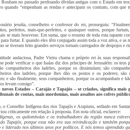
. Roubam no passado perdoando dívidas antigas com o Estado em tro
ro quando “empenham as rendas e antecipam os contrato, com que tu
onário jesuíta, conselheiro e confessor do rei, prosseguiu: “Final
itos, perfeitos, mais-que-perfeitos, e quaisquer outros, porque furtam
mais se mais houvesse. Em suma, que o resumo de toda esta rapante c
r, para furtar. E quando eles têm conjugado assim toda a voz ativa, e as 
mo se tiveram feito grandes serviços tornam carregados de despojos e ri
itude audaciosa, Padre Vieira chama o próprio rei às suas responsa
e pode verificar o que Isaías diz dos príncipes de Jerusalém: os teus 
ão companheiros dos ladrões, porque os dissimulam; são companhei
heiros dos ladrões, porque lhes dão os postos e os poderes; são 
m; e são finalmente, seus companheiros, porque os acompanham e hã
 os levam consigo”.
 novos Estados – Carajás e Tapajós – se criados, significa mais 
ibunais de contas, mais mordomias, mais assaltos aos cofres público
o, o Conselho Indígena dos rios Tapajós e Arapiuns, sediado em Santa
iou criticamente em relação à proposta. Em nota oficial, esclarece:
ígenas, os quilombolas e os trabalhadores da região nunca estive
 do Tapajós, porque essa não era sua reivindicação e também porq
o e liderado nos últimos anos por políticos. E nós temos aprendido q