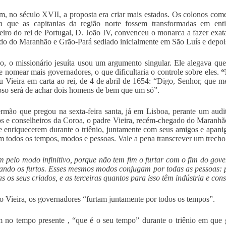
m, no século XVII, a proposta era criar mais estados. Os colonos come
ra que as capitanias da região norte fossem transformadas em ent
eiro do rei de Portugal, D. João IV, convenceu o monarca a fazer exa
do do Maranhão e Grão-Pará sediado inicialmente em São Luís e depo
so, o missionário jesuíta usou um argumento singular. Ele alegava que
ue nomear mais governadores, o que dificultaria o controle sobre eles.
“
u Vieira em carta ao rei, de 4 de abril de 1654: “Digo, Senhor, que 
toso será de achar dois homens de bem que um só”.
mão que pregou na sexta-feira santa, já em Lisboa, perante um audi
os e conselheiros da Coroa, o padre Vieira, recém-chegado do Maranhã
e enriquecerem durante o triênio, juntamente com seus amigos e apan
em todos os tempos, modos e pessoas. Vale a pena transcrever um trech
 pelo modo infinitivo, porque não tem fim o furtar com o fim do gove
ando os furtos.
Esses mesmos modos conjugam por todas as pessoas: po
s os seus criados, e as terceiras quantos para isso têm indústria e con
 Vieira, os governadores “furtam juntamente por todos os tempos”.
no tempo presente , “que é o seu tempo” durante o triênio em que 