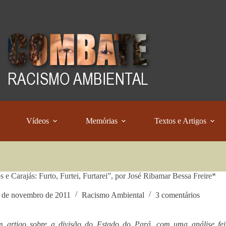
Vídeos
Memórias
Textos e Artigos
s e Carajás: Furto, Furtei, Furtarei”, por José Ribamar Bessa Freire*
 de novembro de 2011
Racismo Ambiental
3 comentários
m artigo sobre a divisão do Estado do Pará, com uma análise fei