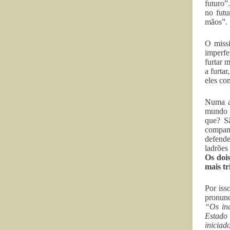
futuro”
no futu
mãos”.
O missi
imperfe
furtar 
a furta
eles co
Numa at
mundo s
que? S
compan
defende
ladrões
Os dois
mais tr
Por iss
pronunc
“Os ind
Estado
iniciad