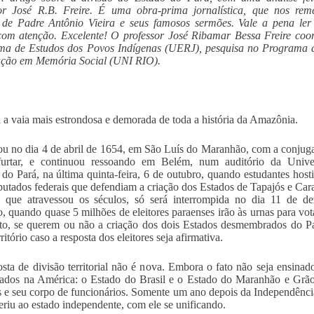
sor José R.B. Freire. É uma obra-prima jornalística, que nos rem
 de Padre Antônio Vieira e seus famosos sermões. Vale a pena ler
com atenção. Excelente!
O professor José Ribamar Bessa Freire coo
ma de Estudos dos Povos Indígenas (UERJ), pesquisa no Programa 
ção em Memória Social (UNI RIO).
i a vaia mais estrondosa e demorada de toda a história da Amazônia.
 no dia 4 de abril de 1654, em São Luís do Maranhão, com a conjug
furtar, e continuou ressoando em Belém, num auditório da Unive
 do Pará, na última quinta-feira, 6 de outubro, quando estudantes host
putados federais que defendiam a criação dos Estados de Tapajós e Cara
, que atravessou os séculos, só será interrompida no dia 11 de d
, quando quase 5 milhões de eleitores paraenses irão às urnas para vo
ito, se querem ou não a criação dos dois Estados desmembrados do P
rritório caso a resposta dos eleitores seja afirmativa.
sta de divisão territorial não é nova. Embora o fato não seja ensinad
tados na América: o Estado do Brasil e o Estado do Maranhão e Grão
s e seu corpo de funcionários. Somente um ano depois da Independênci
eriu ao estado independente, com ele se unificando.