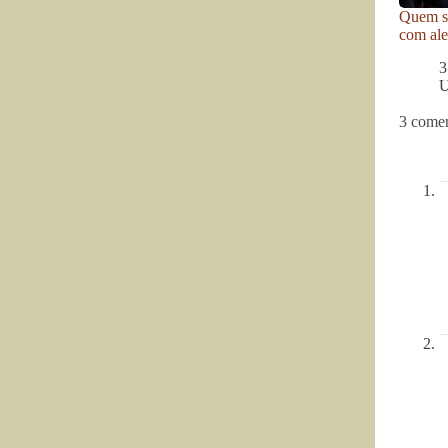
Quem se
com ale
3
U
3 comen