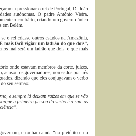
çaram a pressionar o rei de Portugal, D. João
idades autônomas. O padre Antônio Vieira,
tamente o contrário, criando um governo único
is em Belém.
 se o rei criasse outros estados na Amazônia,
É mais fácil vigiar um ladrão do que dois”
,
menos mal será um ladrão que dois, e que mais
tório onde estavam membros da corte, juízes,
o, acusou os governadores, nomeados por três
iguados, dizendo que eles conjugavam o verbo
o do seu sermão:
rno, e sempre lá deixam raízes em que se vão
rque a primeira pessoa do verbo é a sua, as
sciência”.
governam, e roubam ainda “no pretérito e no