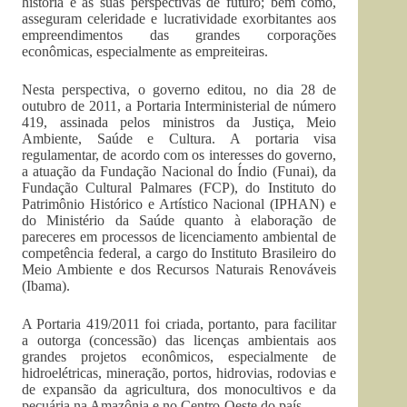
história e as suas perspectivas de futuro; bem como,
asseguram celeridade e lucratividade exorbitantes aos
empreendimentos das grandes corporações
econômicas, especialmente as empreiteiras.
Nesta perspectiva, o governo editou, no dia 28 de
outubro de 2011, a Portaria Interministerial de número
419, assinada pelos ministros da Justiça, Meio
Ambiente, Saúde e Cultura. A portaria visa
regulamentar, de acordo com os interesses do governo,
a atuação da Fundação Nacional do Índio (Funai), da
Fundação Cultural Palmares (FCP), do Instituto do
Patrimônio Histórico e Artístico Nacional (IPHAN) e
do Ministério da Saúde quanto à elaboração de
pareceres em processos de licenciamento ambiental de
competência federal, a cargo do Instituto Brasileiro do
Meio Ambiente e dos Recursos Naturais Renováveis
(Ibama).
A Portaria 419/2011 foi criada, portanto, para facilitar
a outorga (concessão) das licenças ambientais aos
grandes projetos econômicos, especialmente de
hidroelétricas, mineração, portos, hidrovias, rodovias e
de expansão da agricultura, dos monocultivos e da
pecuária na Amazônia e no Centro-Oeste do país.