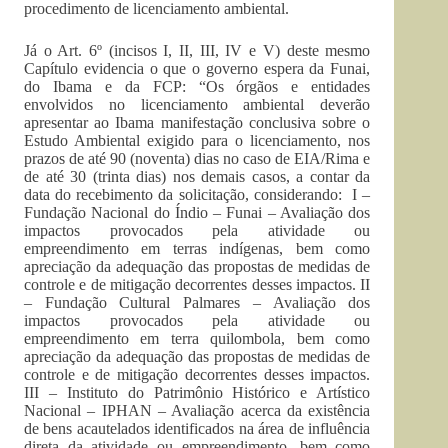
procedimento de licenciamento ambiental.
Já o Art. 6º (incisos I, II, III, IV e V) deste mesmo
Capítulo evidencia o que o governo espera da Funai,
do Ibama e da FCP: “Os órgãos e entidades
envolvidos no licenciamento ambiental deverão
apresentar ao Ibama manifestação conclusiva sobre o
Estudo Ambiental exigido para o licenciamento, nos
prazos de até 90 (noventa) dias no caso de EIA/Rima e
de até 30 (trinta dias) nos demais casos, a contar da
data do recebimento da solicitação, considerando: I –
Fundação Nacional do Índio – Funai – Avaliação dos
impactos provocados pela atividade ou
empreendimento em terras indígenas, bem como
apreciação da adequação das propostas de medidas de
controle e de mitigação decorrentes desses impactos. II
– Fundação Cultural Palmares – Avaliação dos
impactos provocados pela atividade ou
empreendimento em terra quilombola, bem como
apreciação da adequação das propostas de medidas de
controle e de mitigação decorrentes desses impactos.
III – Instituto do Patrimônio Histórico e Artístico
Nacional – IPHAN – Avaliação acerca da existência
de bens acautelados identificados na área de influência
direta da atividade ou empreendimento, bem como