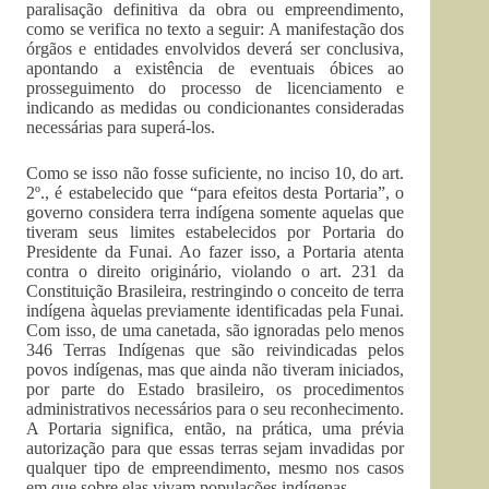
paralisação definitiva da obra ou empreendimento,
como se verifica no texto a seguir: A manifestação dos
órgãos e entidades envolvidos deverá ser conclusiva,
apontando a existência de eventuais óbices ao
prosseguimento do processo de licenciamento e
indicando as medidas ou condicionantes consideradas
necessárias para superá-los.
Como se isso não fosse suficiente, no inciso 10, do art.
2º., é estabelecido que “para efeitos desta Portaria”, o
governo considera terra indígena somente aquelas que
tiveram seus limites estabelecidos por Portaria do
Presidente da Funai. Ao fazer isso, a Portaria atenta
contra o direito originário, violando o art. 231 da
Constituição Brasileira, restringindo o conceito de terra
indígena àquelas previamente identificadas pela Funai.
Com isso, de uma canetada, são ignoradas pelo menos
346 Terras Indígenas que são reivindicadas pelos
povos indígenas, mas que ainda não tiveram iniciados,
por parte do Estado brasileiro, os procedimentos
administrativos necessários para o seu reconhecimento.
A Portaria significa, então, na prática, uma prévia
autorização para que essas terras sejam invadidas por
qualquer tipo de empreendimento, mesmo nos casos
em que sobre elas vivam populações indígenas.