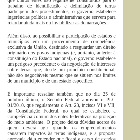
que outros entes não legalmente constituídos para o
trabalho de identificação e delimitação de terras
participem dos procedimentos, o governo estabelece
ingerências políticas e administrativas que servem para
retardar ainda mais ou inviabilizar as demarcações.
Além disso, ao possibilitar a participação de estados e
municípios em um procedimento de competência
exclusiva da União, destinado a resguardar um direito
originário dos povos indígenas (e, portanto, anterior à
constituição do Estado nacional), o governo estabelece
um perigoso precedente: o da negociação de interesses
sobre terras que, desde um princípio constitucional,
não são negociáveis mesmo que se situem nos limites
de um município e de um estado específico.
É importante ressaltar também que no dia 25 de
outubro último, o Senado Federal aprovou o PLC
01/2010, que regulamenta o Art. 23, incisos VI e VII,
da Constituição Federal, no qual se estabelece a
competência comum dos entes federativos na proteção
do meio ambiente. O projeto deixa dúvidas acerca de
quem deverá agir quando os empreendimentos
causarem impactos às terras indígenas, e a proposta
aprovada dá a entender que ficará a cargo de estados