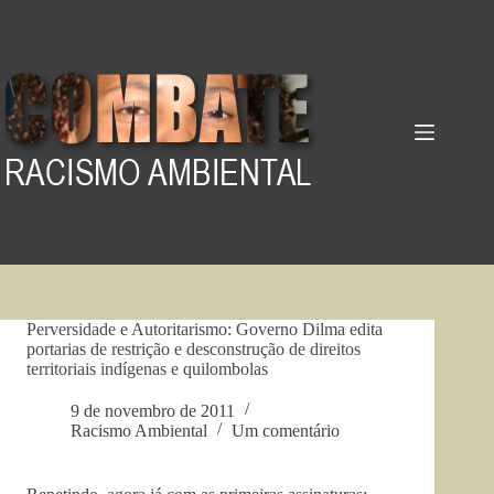
Pular
para
o
conteúdo
Perversidade e Autoritarismo: Governo Dilma edita
portarias de restrição e desconstrução de direitos
territoriais indígenas e quilombolas
9 de novembro de 2011
Racismo Ambiental
Um comentário