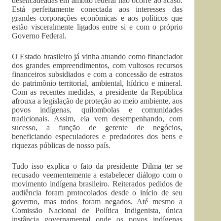
desencadeadas em âmbito federal não ocorre ao acaso.
Está perfeitamente conectada aos interesses das
grandes corporações econômicas e aos políticos que
estão visceralmente ligados entre si e com o próprio
Governo Federal.
O Estado brasileiro já vinha atuando como financiador
dos grandes empreendimentos, com vultosos recursos
financeiros subsidiados e com a concessão de estratos
do patrimônio territorial, ambiental, hídrico e mineral.
Com as recentes medidas, a presidente da República
afrouxa a legislação de proteção ao meio ambiente, aos
povos indígenas, quilombolas e comunidades
tradicionais. Assim, ela vem desempenhando, com
sucesso, a função de gerente de negócios,
beneficiando especuladores e predadores dos bens e
riquezas públicas de nosso país.
Tudo isso explica o fato da presidente Dilma ter se
recusado veementemente a estabelecer diálogo com o
movimento indígena brasileiro. Reiterados pedidos de
audiência foram protocolados desde o início de seu
governo, mas todos foram negados. Até mesmo a
Comissão Nacional de Política Indigenista, única
instância governamental onde os povos indígenas