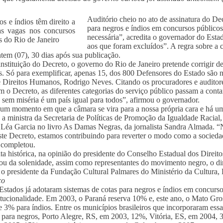
Auditório cheio no ato de assinatura do De
para negros e índios em concursos público
necessária”, acredita o governador do Esta
aos que foram excluídos”. A regra sobre a 
ntem (07), 30 dias após sua publicação.
nstituição do Decreto, o governo do Rio de Janeiro pretende corrigir d
s. Só para exemplificar, apenas 15, dos 800 Defensores do Estado são n
e Direitos Humanos, Rodrigo Neves. Citando os procuradores e auditores
m o Decreto, as diferentes categorias do serviço público passam a conta
 sem miséria é um país igual para todos”, afirmou o governador.
 um momento em que a câmara se vira para a nossa própria cara e há um
 a ministra da Secretaria de Políticas de Promoção da Igualdade Racial
z Léa Garcia no livro As Damas Negras, da jornalista Sandra Almada. 
te Decreto, estamos contribuindo para reverter o modo como a sociedade
 completou.
a histórica, na opinião do presidente do Conselho Estadual dos Direit
pou da solenidade, assim como representantes do movimento negro, o d
 o presidente da Fundação Cultural Palmares do Ministério da Cultura, 
co
Estados já adotaram sistemas de cotas para negros e índios em concurso
itucionalidade. Em 2003, o Paraná reserva 10% e, este ano, o Mato Gr
e 3% para índios. Entre os municípios brasileiros que incorporaram essa
para negros, Porto Alegre, RS, em 2003, 12%, Vitória, ES, em 2004,