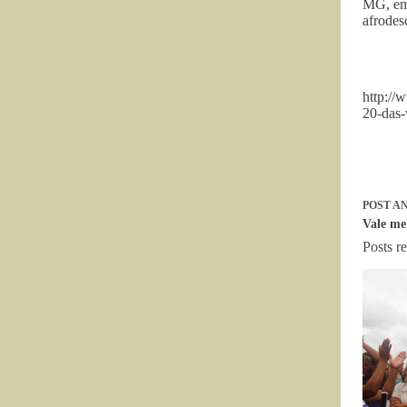
MG, em 
afrodes
http://
20-das-
POST
AN
Vale me
Posts r