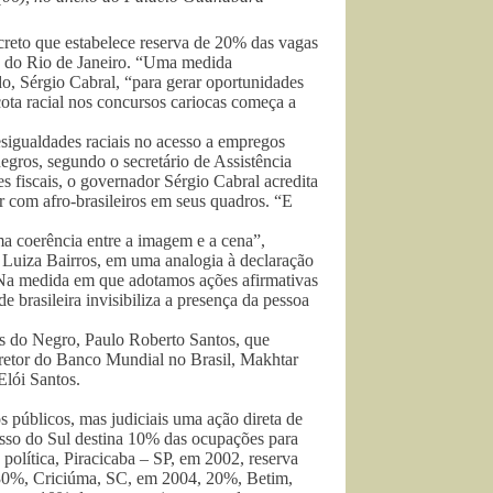
creto que estabelece reserva de 20% das vagas
s do Rio de Janeiro. “Uma medida
do, Sérgio Cabral, “para gerar oportunidades
cota racial nos concursos cariocas começa a
esigualdades raciais no acesso a empregos
egros, segundo o secretário de Assistência
 fiscais, o governador Sérgio Cabral acredita
r com afro-brasileiros em seus quadros. “E
a coerência entre a imagem e a cena”,
, Luiza Bairros, em uma analogia à declaração
“Na medida em que adotamos ações afirmativas
 brasileira invisibiliza a presença da pessoa
os do Negro, Paulo Roberto Santos, que
iretor do Banco Mundial no Brasil, Makhtar
Elói Santos.
s públicos, mas judiciais uma ação direta de
osso do Sul destina 10% das ocupações para
 política, Piracicaba – SP, em 2002, reserva
 30%, Criciúma, SC, em 2004, 20%, Betim,