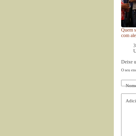
Quem se
com ale
3
U
Deixe 
O seu en
Nom
Adici