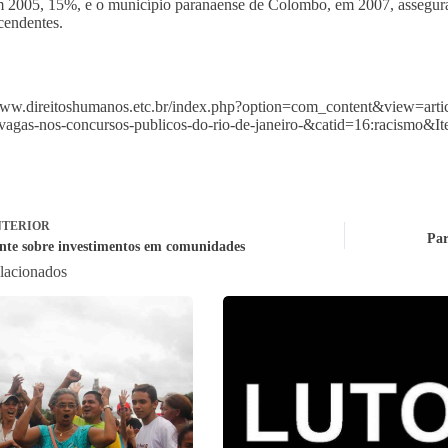
2005, 15%, e o município paranaense de Colombo, em 2007, assegur
cendentes.
www.direitoshumanos.etc.br/index.php?option=com_content&view=artic
vagas-nos-concursos-publicos-do-rio-de-janeiro-&catid=16:racismo&I
TERIOR
Par
nte sobre investimentos em comunidades
elacionados