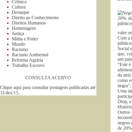
Crônica
Cultura
Destaque
Direito ao Conhecimento
Direitos Humanos
Homenagem
valer o
Justiça
Com a i
Mídia e Poder
público
Mundo
Social 
Racismo
que, co
Racismo Ambiental
um país
Reforma Agrária
“Este é
Trabalho Escravo
afirmou
da atri
CONSULTA ACERVO
como es
negra”,
Clique aqui para consultar postagens publicadas até
Uma dat
31/dez/15
.
partici
Diop, e
Históri
Outros 
inconst
negros 
de 20% 