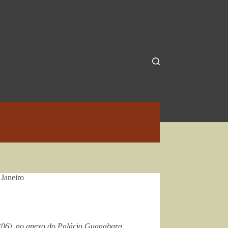
 Janeiro
 (06), no anexo do Palácio Guanabara