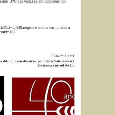
a que 10% das vagas sejam ocupadas por
le&id=11438:negros-e-indios-tem-direito-a-
temid=167
PRÓXIMO
POST
a difundir seu discurso, poluidora Vale formará
lideranças no sul do ES