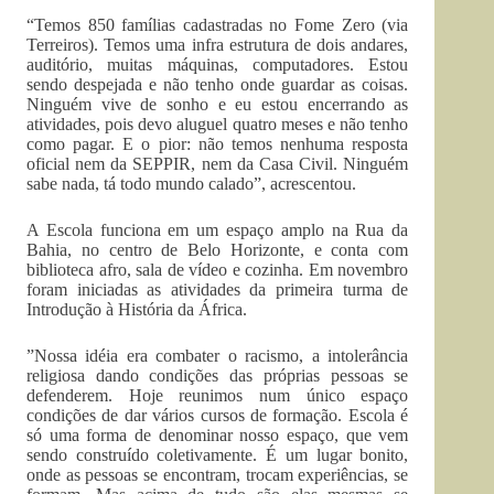
“Temos 850 famílias cadastradas no Fome Zero (via
Terreiros). Temos uma infra estrutura de dois andares,
auditório, muitas máquinas, computadores. Estou
sendo despejada e não tenho onde guardar as coisas.
Ninguém vive de sonho e eu estou encerrando as
atividades, pois devo aluguel quatro meses e não tenho
como pagar. E o pior: não temos nenhuma resposta
oficial nem da SEPPIR, nem da Casa Civil. Ninguém
sabe nada, tá todo mundo calado”, acrescentou.
A Escola funciona em um espaço amplo na Rua da
Bahia, no centro de Belo Horizonte, e conta com
biblioteca afro, sala de vídeo e cozinha. Em novembro
foram iniciadas as atividades da primeira turma de
Introdução à História da África.
”Nossa idéia era combater o racismo, a intolerância
religiosa dando condições das próprias pessoas se
defenderem. Hoje reunimos num único espaço
condições de dar vários cursos de formação. Escola é
só uma forma de denominar nosso espaço, que vem
sendo construído coletivamente. É um lugar bonito,
onde as pessoas se encontram, trocam experiências, se