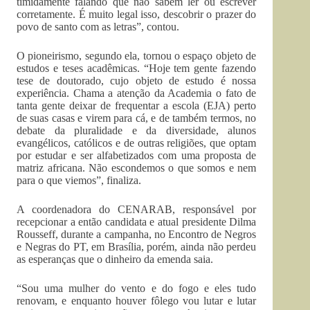
timidamente falando que não sabem ler ou escrever
corretamente. É muito legal isso, descobrir o prazer do
povo de santo com as letras”, contou.
O pioneirismo, segundo ela, tornou o espaço objeto de
estudos e teses acadêmicas. “Hoje tem gente fazendo
tese de doutorado, cujo objeto de estudo é nossa
experiência. Chama a atenção da Academia o fato de
tanta gente deixar de frequentar a escola (EJA) perto
de suas casas e virem para cá, e de também termos, no
debate da pluralidade e da diversidade, alunos
evangélicos, católicos e de outras religiões, que optam
por estudar e ser alfabetizados com uma proposta de
matriz africana. Não escondemos o que somos e nem
para o que viemos”, finaliza.
A coordenadora do CENARAB, responsável por
recepcionar a então candidata e atual presidente Dilma
Rousseff, durante a campanha, no Encontro de Negros
e Negras do PT, em Brasília, porém, ainda não perdeu
as esperanças que o dinheiro da emenda saia.
“Sou uma mulher do vento e do fogo e eles tudo
renovam, e enquanto houver fôlego vou lutar e lutar