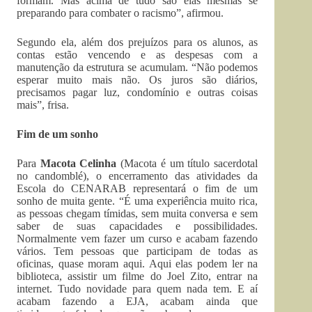
formam. Mas acima de tudo são elas mesmas se
preparando para combater o racismo”, afirmou.
Segundo ela, além dos prejuízos para os alunos, as
contas estão vencendo e as despesas com a
manutenção da estrutura se acumulam. “Não podemos
esperar muito mais não. Os juros são diários,
precisamos pagar luz, condomínio e outras coisas
mais”, frisa.
Fim de um sonho
Para
Macota Celinha
(Macota é um título sacerdotal
no candomblé), o encerramento das atividades da
Escola do CENARAB representará o fim de um
sonho de muita gente. “É uma experiência muito rica,
as pessoas chegam tímidas, sem muita conversa e sem
saber de suas capacidades e possibilidades.
Normalmente vem fazer um curso e acabam fazendo
vários. Tem pessoas que participam de todas as
oficinas, quase moram aqui. Aqui elas podem ler na
biblioteca, assistir um filme do Joel Zito, entrar na
internet. Tudo novidade para quem nada tem. E aí
acabam fazendo a EJA, acabam ainda que