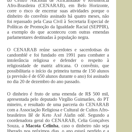
do Centro Nacional de Africanidade e Resistência
Afro-Brasileira (CENARAB), em Belo Horizonte,
corre o risco de encerrar suas atividades porque o
dinheiro do convênio assinado há quatro meses, não
foi repassado pela Casa Civil à Secretaria Especial de
Políticas de Promoção da Igualdade Racial (SEPPIR),
a exemplo do que aconteceu com outras emendas
parlamentares destinadas à população negra.
O CENARAB reúne sacerdotes e sacerdotisas do
candomblé e foi fundado em 1991 para combater a
intolerância religiosa e defender o respeito à
religiosidade de matriz africana. O convênio, que
possibilitaria o início da primeira turma de 150 alunos
(a previsão é de 650 alunos durante o ano) foi assinado
no dia 20 de dezembro do ano passado.
O dinheiro é fruto de uma emenda de R$ 500 mil,
apresentada pelo deputado Virgílio Guimarães, do PT
mineiro, e resultado de uma parceria do CENARAB
com a Associação Religiosa e Cultural de Cultos Afro-
brasileiros Ilê de Keto Axé Alafin odé. Segundo a
coordenadora geral do CENARAB, Celia Gonçalves
Souza, a
Macota Celinha
, caso o dinheiro não seja
liberado nos próximos dias, o ano estará perdido e a