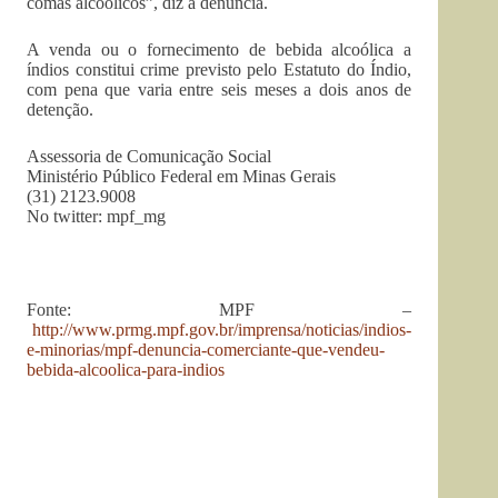
comas alcoólicos”, diz a denúncia.
A venda ou o fornecimento de bebida alcoólica a
índios constitui crime previsto pelo Estatuto do Índio,
com pena que varia entre seis meses a dois anos de
detenção.
Assessoria de Comunicação Social
Ministério Público Federal em Minas Gerais
(31) 2123.9008
No twitter: mpf_mg
Fonte: MPF –
http://www.prmg.mpf.gov.br/imprensa/noticias/indios-
e-minorias/mpf-denuncia-comerciante-que-vendeu-
bebida-alcoolica-para-indios