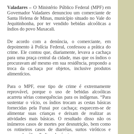
Valadares –
O Ministério Público Federal (MPF) em
Governador Valadares denunciou um comerciante de
Santa Helena de Minas, município situado no Vale do
Jequitinhonha, por ter vendido bebidas alcoólicas a
índios do povo Maxacali.
De acordo com a denúncia, o comerciante, em
depoimento à Polícia Federal, confessou a prática do
crime. Ele contou que, diariamente, levava a cachaça
para uma praça central da cidade, mas que os índios o
procuravam até mesmo em sua residência, propondo a
troca da cachaça por objetos, inclusive produtos
alimentícios.
Para o MPF, esse tipo de crime é extremamente
reprovável, porque o uso de bebidas alcoólicas
acarreta sérias consequências para os indígenas. “Para
sustentar o vício, os índios trocam as cestas básicas
fornecidas pela Funai por cachaça; esquecem-se de
alimentar suas crianças e deixam de realizar as
atividades mais básicas. O resultado disso não os
inúmeros casos de mortes por desnutrição, bem como
os rotineiros casos de diarréias, surtos viróticos e