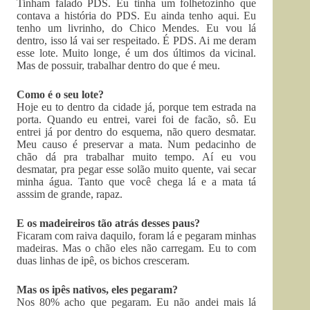
Tinham falado PDS. Eu tinha um folhetozinho que
contava a história do PDS. Eu ainda tenho aqui. Eu
tenho um livrinho, do Chico Mendes. Eu vou lá
dentro, isso lá vai ser respeitado. É PDS. Ai me deram
esse lote. Muito longe, é um dos últimos da vicinal.
Mas de possuir, trabalhar dentro do que é meu.
Como é o seu lote?
Hoje eu to dentro da cidade já, porque tem estrada na
porta. Quando eu entrei, varei foi de facão, sô. Eu
entrei já por dentro do esquema, não quero desmatar.
Meu causo é preservar a mata. Num pedacinho de
chão dá pra trabalhar muito tempo. Aí eu vou
desmatar, pra pegar esse solão muito quente, vai secar
minha água. Tanto que você chega lá e a mata tá
asssim de grande, rapaz.
E os madeireiros tão atrás desses paus?
Ficaram com raiva daquilo, foram lá e pegaram minhas
madeiras. Mas o chão eles não carregam. Eu to com
duas linhas de ipê, os bichos cresceram.
Mas os ipês nativos, eles pegaram?
Nos 80% acho que pegaram. Eu não andei mais lá