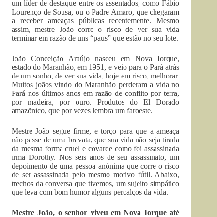
um líder de destaque entre os assentados, como Fábio
Lourenço de Sousa, ou o Padre Amaro, que chegaram
a receber ameaças públicas recentemente. Mesmo
assim, mestre João corre o risco de ver sua vida
terminar em razão de uns “paus” que estão no seu lote.
João Conceição Araújo nasceu em Nova Iorque,
estado do Maranhão, em 1951, e veio para o Pará atrás
de um sonho, de ver sua vida, hoje em risco, melhorar.
Muitos joãos vindo do Maranhão perderam a vida no
Pará nos últimos anos em razão de conflito por terra,
por madeira, por ouro. Produtos do El Dorado
amazônico, que por vezes lembra um faroeste.
Mestre João segue firme, e torço para que a ameaça
não passe de uma bravata, que sua vida não seja tirada
da mesma forma cruel e covarde como foi assassinada
irmã Dorothy. Nos seis anos de seu assassinato, um
depoimento de uma pessoa anônima que corre o risco
de ser assassinada pelo mesmo motivo fútil. Abaixo,
trechos da conversa que tivemos, um sujeito simpático
que leva com bom humor alguns percalços da vida.
Mestre João, o senhor viveu em Nova Iorque até