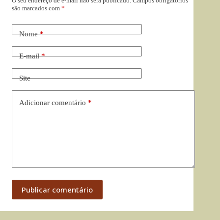
O seu endereço de e-mail não será publicado.
Campos obrigatórios
são marcados com
*
Nome
*
E-mail
*
Site
Adicionar comentário
*
Publicar comentário