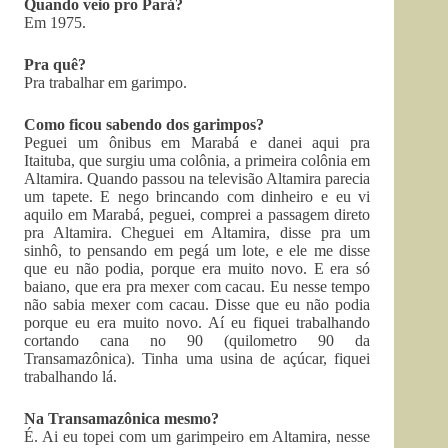
Quando veio pro Pará?
Em 1975.
Pra quê?
Pra trabalhar em garimpo.
Como ficou sabendo dos garimpos?
Peguei um ônibus em Marabá e danei aqui pra
Itaituba, que surgiu uma colônia, a primeira colônia em
Altamira. Quando passou na televisão Altamira parecia
um tapete. E nego brincando com dinheiro e eu vi
aquilo em Marabá, peguei, comprei a passagem direto
pra Altamira. Cheguei em Altamira, disse pra um
sinhô, to pensando em pegá um lote, e ele me disse
que eu não podia, porque era muito novo. E era só
baiano, que era pra mexer com cacau. Eu nesse tempo
não sabia mexer com cacau. Disse que eu não podia
porque eu era muito novo. Aí eu fiquei trabalhando
cortando cana no 90 (quilometro 90 da
Transamazônica). Tinha uma usina de açúcar, fiquei
trabalhando lá.
Na Transamazônica mesmo?
É. Ai eu topei com um garimpeiro em Altamira, nesse