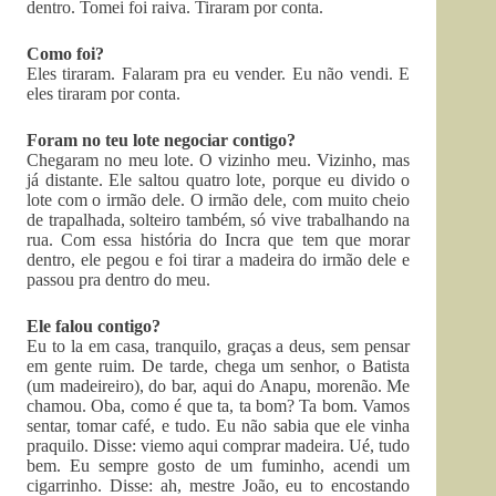
dentro. Tomei foi raiva. Tiraram por conta.
Como foi?
Eles tiraram. Falaram pra eu vender. Eu não vendi. E
eles tiraram por conta.
Foram no teu lote negociar contigo?
Chegaram no meu lote. O vizinho meu. Vizinho, mas
já distante. Ele saltou quatro lote, porque eu divido o
lote com o irmão dele. O irmão dele, com muito cheio
de trapalhada, solteiro também, só vive trabalhando na
rua. Com essa história do Incra que tem que morar
dentro, ele pegou e foi tirar a madeira do irmão dele e
passou pra dentro do meu.
Ele falou contigo?
Eu to la em casa, tranquilo, graças a deus, sem pensar
em gente ruim. De tarde, chega um senhor, o Batista
(um madeireiro), do bar, aqui do Anapu, morenão. Me
chamou. Oba, como é que ta, ta bom? Ta bom. Vamos
sentar, tomar café, e tudo. Eu não sabia que ele vinha
praquilo. Disse: viemo aqui comprar madeira. Ué, tudo
bem. Eu sempre gosto de um fuminho, acendi um
cigarrinho. Disse: ah, mestre João, eu to encostando