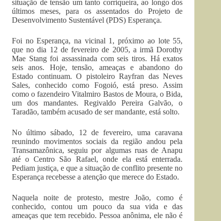
situação de tensão um tanto corriqueira, ao longo dos
últimos meses, para os assentados do Projeto de
Desenvolvimento Sustentável (PDS) Esperança.
Foi no Esperança, na vicinal 1, próximo ao lote 55,
que no dia 12 de fevereiro de 2005, a irmã Dorothy
Mae Stang foi assassinada com seis tiros. Há exatos
seis anos. Hoje, tensão, ameaças e abandono do
Estado continuam. O pistoleiro Rayfran das Neves
Sales, conhecido como Fogoió, está preso. Assim
como o fazendeiro Vitalmiro Bastos de Moura, o Bida,
um dos mandantes. Regivaldo Pereira Galvão, o
Taradão, também acusado de ser mandante, está solto.
No último sábado, 12 de fevereiro, uma caravana
reunindo movimentos sociais da região andou pela
Transamazônica, seguiu por algumas ruas de Anapu
até o Centro São Rafael, onde ela está enterrada.
Pediam justiça, e que a situação de conflito presente no
Esperança recebesse a atenção que merece do Estado.
Naquela noite de protesto, mestre João, como é
conhecido, contou um pouco da sua vida e das
ameaças que tem recebido. Pessoa anônima, ele não é