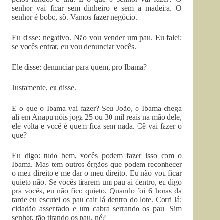
senhor vai ficar sem dinheiro e sem a madeira. O
senhor é bobo, sô. Vamos fazer negócio.
Eu disse: negativo. Não vou vender um pau. Eu falei:
se vocês entrar, eu vou denunciar vocês.
Ele disse: denunciar para quem, pro Ibama?
Justamente, eu disse.
E o que o Ibama vai fazer? Seu João, o Ibama chega
ali em Anapu nóis joga 25 ou 30 mil reais na mão dele,
ele volta e você é quem fica sem nada. Cê vai fazer o
que?
Eu digo: tudo bem, vocês podem fazer isso com o
Ibama. Mas tem outros órgãos que podem reconhecer
o meu direito e me dar o meu direito. Eu não vou ficar
quieto não. Se vocês tirarem um pau ai dentro, eu digo
pra vocês, eu não fico quieto. Quando foi 6 horas da
tarde eu escutei os pau cair lá dentro do lote. Corri lá:
cidadão assentado e um cabra serrando os pau. Sim
senhor, tão tirando os pau, né?