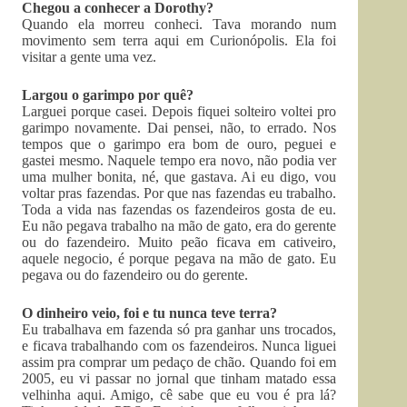
Chegou a conhecer a Dorothy?
Quando ela morreu conheci. Tava morando num
movimento sem terra aqui em Curionópolis. Ela foi
visitar a gente uma vez.
Largou o garimpo por quê?
Larguei porque casei. Depois fiquei solteiro voltei pro
garimpo novamente. Dai pensei, não, to errado. Nos
tempos que o garimpo era bom de ouro, peguei e
gastei mesmo. Naquele tempo era novo, não podia ver
uma mulher bonita, né, que gastava. Ai eu digo, vou
voltar pras fazendas. Por que nas fazendas eu trabalho.
Toda a vida nas fazendas os fazendeiros gosta de eu.
Eu não pegava trabalho na mão de gato, era do gerente
ou do fazendeiro. Muito peão ficava em cativeiro,
aquele negocio, é porque pegava na mão de gato. Eu
pegava ou do fazendeiro ou do gerente.
O dinheiro veio, foi e tu nunca teve terra?
Eu trabalhava em fazenda só pra ganhar uns trocados,
e ficava trabalhando com os fazendeiros. Nunca liguei
assim pra comprar um pedaço de chão. Quando foi em
2005, eu vi passar no jornal que tinham matado essa
velhinha aqui. Amigo, cê sabe que eu vou é pra lá?