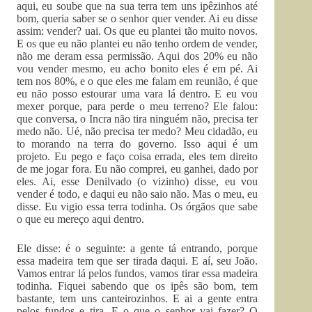
aqui, eu soube que na sua terra tem uns ipêzinhos até
bom, queria saber se o senhor quer vender. Ai eu disse
assim: vender? uai. Os que eu plantei tão muito novos.
E os que eu não plantei eu não tenho ordem de vender,
não me deram essa permissão. Aqui dos 20% eu não
vou vender mesmo, eu acho bonito eles é em pé. Ai
tem nos 80%, e o que eles me falam em reunião, é que
eu não posso estourar uma vara lá dentro. E eu vou
mexer porque, para perde o meu terreno? Ele falou:
que conversa, o Incra não tira ninguém não, precisa ter
medo não. Ué, não precisa ter medo? Meu cidadão, eu
to morando na terra do governo. Isso aqui é um
projeto. Eu pego e faço coisa errada, eles tem direito
de me jogar fora. Eu não comprei, eu ganhei, dado por
eles. Ai, esse Denilvado (o vizinho) disse, eu vou
vender é todo, e daqui eu não saio não. Mas o meu, eu
disse. Eu vigio essa terra todinha. Os órgãos que sabe
o que eu mereço aqui dentro.
Ele disse: é o seguinte: a gente tá entrando, porque
essa madeira tem que ser tirada daqui. E aí, seu João.
Vamos entrar lá pelos fundos, vamos tirar essa madeira
todinha. Fiquei sabendo que os ipês são bom, tem
bastante, tem uns canteirozinhos. E ai a gente entra
pelos fundos e tira. E o que o senhor vai fazer? O