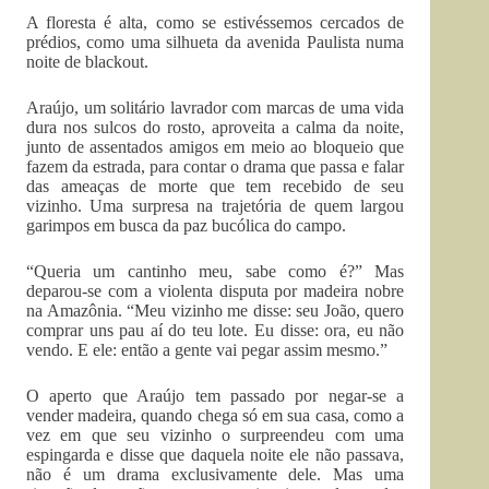
A floresta é alta, como se estivéssemos cercados de
prédios, como uma silhueta da avenida Paulista numa
noite de blackout.
Araújo, um solitário lavrador com marcas de uma vida
dura nos sulcos do rosto, aproveita a calma da noite,
junto de assentados amigos em meio ao bloqueio que
fazem da estrada, para contar o drama que passa e falar
das ameaças de morte que tem recebido de seu
vizinho. Uma surpresa na trajetória de quem largou
garimpos em busca da paz bucólica do campo.
“Queria um cantinho meu, sabe como é?” Mas
deparou-se com a violenta disputa por madeira nobre
na Amazônia. “Meu vizinho me disse: seu João, quero
comprar uns pau aí do teu lote. Eu disse: ora, eu não
vendo. E ele: então a gente vai pegar assim mesmo.”
O aperto que Araújo tem passado por negar-se a
vender madeira, quando chega só em sua casa, como a
vez em que seu vizinho o surpreendeu com uma
espingarda e disse que daquela noite ele não passava,
não é um drama exclusivamente dele. Mas uma