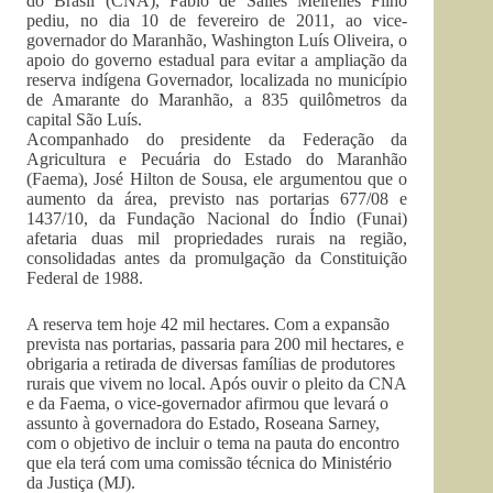
do Brasil (CNA), Fábio de Salles Meirelles Filho
pediu, no dia 10 de fevereiro de 2011, ao vice-
governador do Maranhão, Washington Luís Oliveira, o
apoio do governo estadual para evitar a ampliação da
reserva indígena Governador, localizada no município
de Amarante do Maranhão, a 835 quilômetros da
capital São Luís.
Acompanhado do presidente da Federação da
Agricultura e Pecuária do Estado do Maranhão
(Faema), José Hilton de Sousa, ele argumentou que o
aumento da área, previsto nas portarias 677/08 e
1437/10, da Fundação Nacional do Índio (Funai)
afetaria duas mil propriedades rurais na região,
consolidadas antes da promulgação da Constituição
Federal de 1988.
A reserva tem hoje 42 mil hectares. Com a expansão
prevista nas portarias, passaria para 200 mil hectares, e
obrigaria a retirada de diversas famílias de produtores
rurais que vivem no local. Após ouvir o pleito da CNA
e da Faema, o vice-governador afirmou que levará o
assunto à governadora do Estado, Roseana Sarney,
com o objetivo de incluir o tema na pauta do encontro
que ela terá com uma comissão técnica do Ministério
da Justiça (MJ).