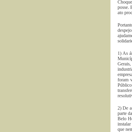
Choque)
posse. 
ato pro
Portant
despejo
ajudam
solidar
1) As á
Municíp
Gerais
industr
empresa
foram v
Públic
transfe
resoluti
2) De a
parte d
Belo Ho
instala
que nem