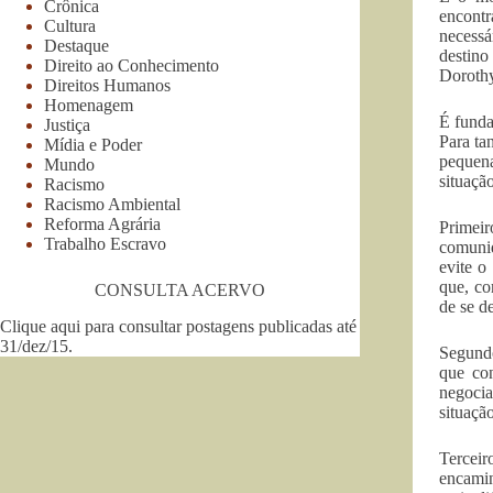
Crônica
encontr
Cultura
necess
Destaque
destino
Direito ao Conhecimento
Dorothy
Direitos Humanos
Homenagem
É funda
Justiça
Para ta
Mídia e Poder
pequena
Mundo
situaçã
Racismo
Racismo Ambiental
Reforma Agrária
Primeir
Trabalho Escravo
comunid
evite o
que, co
CONSULTA ACERVO
de se d
Clique aqui para consultar postagens publicadas até
31/dez/15
.
Segundo
que con
negocia
situaçã
Terceir
encamin