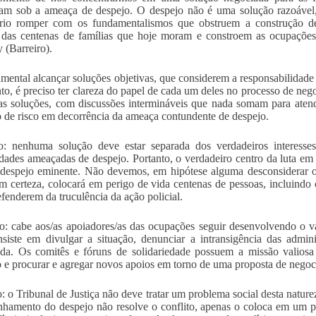
am sob a ameaça de despejo. O despejo não é uma solução razoável, 
ário romper com os fundamentalismos que obstruem a construção de
 das centenas de famílias que hoje moram e constroem as ocupaçõe
 (Barreiro).
mental alcançar soluções objetivas, que considerem a responsabilidade 
nto, é preciso ter clareza do papel de cada um deles no processo de 
s soluções, com discussões intermináveis que nada somam para atend
o de risco em decorrência da ameaça contundente de despejo.
o: nenhuma solução deve estar separada dos verdadeiros interesse
ades ameaçadas de despejo. Portanto, o verdadeiro centro da luta em 
 despejo eminente. Não devemos, em hipótese alguma desconsiderar o
m certeza, colocará em perigo de vida centenas de pessoas, incluindo
efenderem da truculência da ação policial.
: cabe aos/as apoiadores/as das ocupações seguir desenvolvendo o val
siste em divulgar a situação, denunciar a intransigência das admin
da. Os comitês e fóruns de solidariedade possuem a missão valiosa
o e procurar e agregar novos apoios em torno de uma proposta de negoc
o: o Tribunal de Justiça não deve tratar um problema social desta naturez
hamento do despejo não resolve o conflito, apenas o coloca em um p