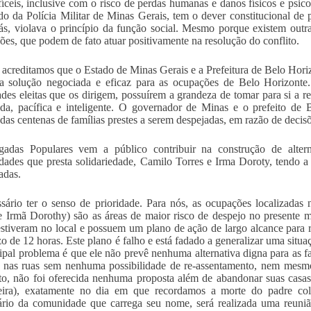
fíceis, inclusive com o risco de perdas humanas e danos físicos e psic
 da Polícia Militar de Minas Gerais, tem o dever constitucional d
iás, violava o princípio da função social. Mesmo porque existem outr
ições, que podem de fato atuar positivamente na resolução do conflito.
 acreditamos que o Estado de Minas Gerais e a Prefeitura de Belo Hor
 solução negociada e eficaz para as ocupações de Belo Horizonte.
ades eleitas que os dirigem, possuírem a grandeza de tomar para si a 
da, pacífica e inteligente. O governador de Minas e o prefeito de 
 das centenas de famílias prestes a serem despejadas, em razão de decis
gadas Populares vem a público contribuir na construção de altern
ades que presta solidariedade, Camilo Torres e Irma Doroty, tendo a c
adas.
sário ter o senso de prioridade. Para nós, as ocupações localizada
e Irmã Dorothy) são as áreas de maior risco de despejo no presente
stiveram no local e possuem um plano de ação de largo alcance para r
o de 12 horas. Este plano é falho e está fadado a generalizar uma situ
ipal problema é que ele não prevê nenhuma alternativa digna para as f
 nas ruas sem nenhuma possibilidade de re-assentamento, nem mesmo
, não foi oferecida nenhuma proposta além de abandonar suas casas 
-feira), exatamente no dia em que recordamos a morte do padre c
ário da comunidade que carrega seu nome, será realizada uma reun