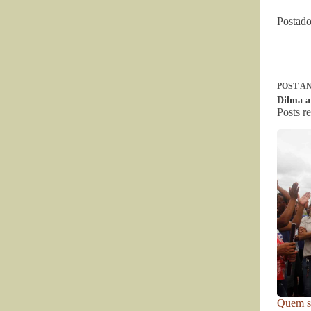
Postad
POST
AN
Dilma a
Posts r
Quem se