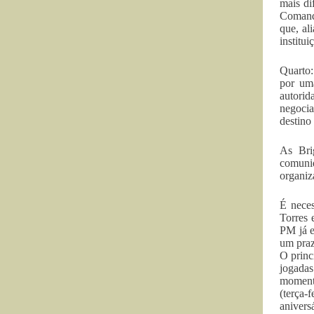
mais di
Comando
que, al
institu
Quarto:
por uma
autorid
negocia
destino
As Bri
comunid
organiz
É neces
Torres 
PM já e
um praz
O princ
jogadas
momento
(terça
anivers