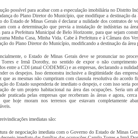
lução possível para acabar com a especulação imobiliária no Distrito In
ança do Plano Diretor do Município, que modifique a destinação da ár
 do Estado de Minas Gerais é declarar a nulidade dos contratos de 
am com a determinação que previa a instalação de indústrias na área 
s para a Prefeitura Municipal de Belo Horizonte, para que sejam constr
rama Minha Casa, Minha Vida. Cabe à Prefeitura e à Câmara dos Ver
ração do Plano Diretor do Município, modificando a destinação da área pa
ncialmente, o Estado de Minas Gerais deve se pronunciar no proce
 Torres e Irmã Dorothy, no sentido de expor o não cumprimento d
dos entre a CDI (atual CODEMIG) e as empresas, declarando a nulidade
nder os despejos. Isso demonstra inclusive a ilegitimidade das empresa
 que as mesmas não cumpriram com clausula resolutiva do acordo f
uação do Estado suspenderia de imediato o despejo, e com isso seria p
vação de um projeto habitacional na área das ocupações. Seria um a
dade praticada pelas empresas que receberam às áreas e agora, cerc
as que hoje moram nos terrenos que estavam completamente aba
áveis.
reivindicações imediatas são:
tura de negociação imediata com o Governo do Estado de Minas Gerai
o despejo imediato das famílias das ocupações Camilo Torres e Irmã Dor