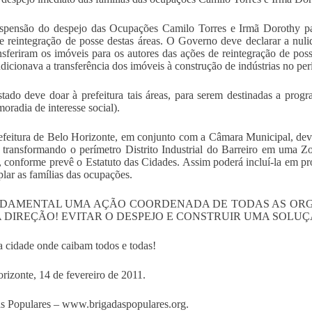
uspensão do despejo das Ocupações Camilo Torres e Irmã Dorothy p
e reintegração de posse destas áreas. O Governo deve declarar a nul
nsferiram os imóveis para os autores das ações de reintegração de pos
dicionava a transferência dos imóveis à construção de indústrias no perí
tado deve doar à prefeitura tais áreas, para serem destinadas a prog
moradia de interesse social).
efeitura de Belo Horizonte, em conjunto com a Câmara Municipal, deve
, transformando o perímetro Distrito Industrial do Barreiro em uma Zo
, conforme prevê o Estatuto das Cidades. Assim poderá incluí-la em p
lar as famílias das ocupações.
NDAMENTAL UMA AÇÃO COORDENADA DE TODAS AS ORG
 DIREÇÃO! EVITAR O DESPEJO E CONSTRUIR UMA SOLUÇ
 cidade onde caibam todos e todas!
rizonte, 14 de fevereiro de 2011.
s Populares – www.brigadaspopulares.org.