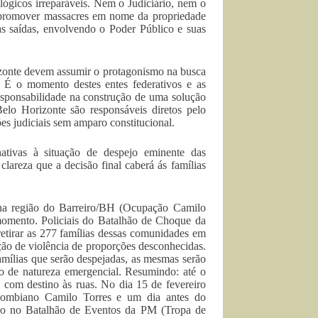
ológicos irreparáveis. Nem o Judiciário, nem o
e promover massacres em nome da propriedade
as saídas, envolvendo o Poder Público e suas
izonte devem assumir o protagonismo na busca
 É o momento destes entes federativos e as
responsabilidade na construção de uma solução
Belo Horizonte são responsáveis diretos pelo
ões judiciais sem amparo constitucional.
ativas à situação de despejo eminente das
lareza que a decisão final caberá ás famílias
s na região do Barreiro/BH (Ocupação Camilo
 momento. Policiais do Batalhão de Choque da
etirar as 277 famílias dessas comunidades em
ação de violência de proporções desconhecidas.
amílias que serão despejadas, as mesmas serão
 de natureza emergencial. Resumindo: até o
com destino às ruas. No dia 15 de fevereiro
olombiano Camilo Torres e um dia antes do
ião no Batalhão de Eventos da PM (Tropa de