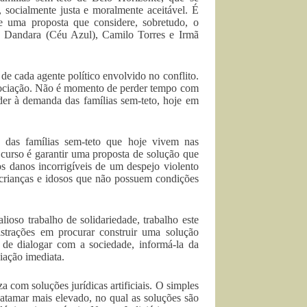
socialmente justa e moralmente aceitável. É
 uma proposta que considere, sobretudo, o
s Dandara (Céu Azul), Camilo Torres e Irmã
de cada agente político envolvido no conflito.
negociação. Não é momento de perder tempo com
er à demanda das famílias sem-teto, hoje em
s das famílias sem-teto que hoje vivem nas
curso é garantir uma proposta de solução que
s danos incorrigíveis de um despejo violento
 crianças e idosos que não possuem condições
ioso trabalho de solidariedade, trabalho este
istrações em procurar construir uma solução
 de dialogar com a sociedade, informá-la da
iação imediata.
a com soluções jurídicas artificiais. O simples
atamar mais elevado, no qual as soluções são