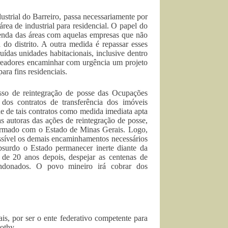
dustrial do Barreiro, passa necessariamente por
ea de industrial para residencial. O papel do
venda das áreas com aquelas empresas que não
do distrito. A outra medida é repassar esses
uídas unidades habitacionais, inclusive dentro
eadores encaminhar com urgência um projeto
ra fins residenciais.
sso de reintegração de posse das Ocupações
os contratos de transferência dos imóveis
 de tais contratos como medida imediata apta
s autoras das ações de reintegração de posse,
irmado com o Estado de Minas Gerais. Logo,
ossível os demais encaminhamentos necessários
bsurdo o Estado permanecer inerte diante da
a de 20 anos depois, despejar as centenas de
ndonados. O povo mineiro irá cobrar dos
s, por ser o ente federativo competente para
othy.