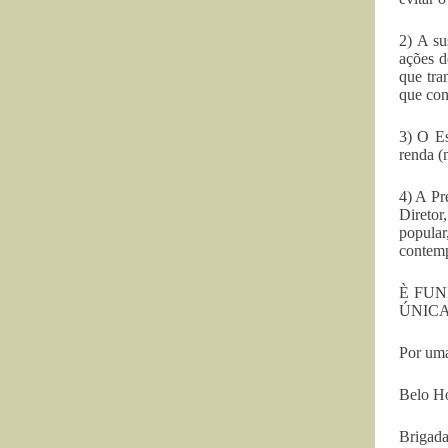
2) A s
ações d
que tra
que con
3) O Es
renda (
4) A Pr
Diretor
popular
contemp
È FU
ÚNICA
Por uma
Belo Ho
Brigada