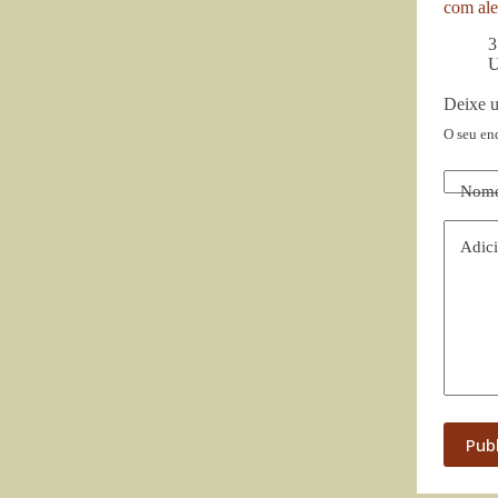
com ale
3
U
Deixe 
O seu en
Nom
Adici
Pub