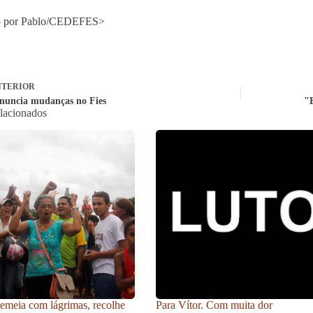
o por Pablo/CEDEFES>
TERIOR
nuncia mudanças no Fies
"E
elacionados
meia com lágrimas, recolhe
Para Vítor. Com muita dor