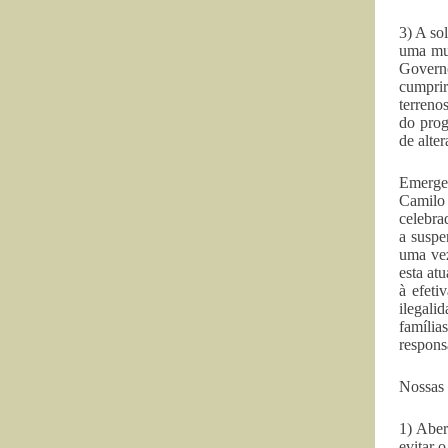
3) A so
uma mud
Governo
cumprir
terreno
do prog
de alte
Emerge
Camilo
celebra
a suspe
uma vez
esta at
à efeti
ilegali
famíli
respons
Nossas 
1) Aber
evitar 