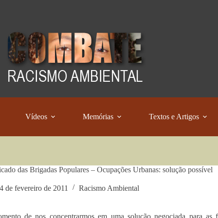
Vídeos
Memórias
Textos e Artigos
ado das Brigadas Populares – Ocupações Urbanas: solução possível
4 de fevereiro de 2011
Racismo Ambiental
mento de nos concentrarmos em uma solução negociada para as fa