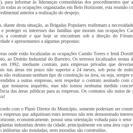
, para informar às lideranças comunitárias dos procedimentos que 
Em todas as ocupações organizadas em Belo Horizonte, esta reunião 
cedimental anterior a realização do despejo.
o, diante desta situação, as Brigadas Populares reafirmam a necessidade
 e proteger os interesses das famílias que moram nas ocupações C
os a construir e que hoje se encontram sob a direção do Fórum
iedade e apresentamos a algumas propostas:
reas onde estão localizadas as ocupações Camilo Torres e Irmã Doroth
io, ao Distrito Industrial do Barreiro. Os terrenos localizados nestas
, em 1992, mediante contrato, para empresas privadas que deveria
iais nas áreas em prazo não superior a 24 meses, sob pena de nulid
s não realizaram nenhum tipo de construção na área, ou seja, sempre 
endidos a outras empresas, sem respeitar o contrato assinado com o
o que instaurou inquérito, mas não tomou nenhuma medida concreta
rência das áreas públicas para as empresas. Os contratos são nulos de
va!
cordo com o Plano Diretor do Município, somente poderiam ser constru
as empresas que adquiriram estes terrenos não tem demonstrado interesse
rizonte, economicamente, possui uma orientação voltada para o setor 
r plantas industriais dentro da cidade, principalmente em uma área cuja v
 indústrias são instaladas, nem moradias são construídas.