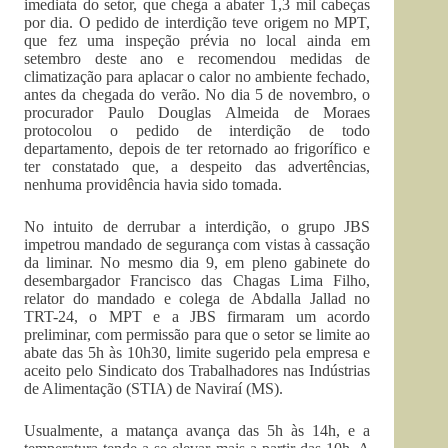
imediata do setor, que chega a abater 1,3 mil cabeças
por dia. O pedido de interdição teve origem no MPT,
que fez uma inspeção prévia no local ainda em
setembro deste ano e recomendou medidas de
climatização para aplacar o calor no ambiente fechado,
antes da chegada do verão. No dia 5 de novembro, o
procurador Paulo Douglas Almeida de Moraes
protocolou o pedido de interdição de todo
departamento, depois de ter retornado ao frigorífico e
ter constatado que, a despeito das advertências,
nenhuma providência havia sido tomada.
No intuito de derrubar a interdição, o grupo JBS
impetrou mandado de segurança com vistas à cassação
da liminar. No mesmo dia 9, em pleno gabinete do
desembargador Francisco das Chagas Lima Filho,
relator do mandado e colega de Abdalla Jallad no
TRT-24, o MPT e a JBS firmaram um acordo
preliminar, com permissão para que o setor se limite ao
abate das 5h às 10h30, limite sugerido pela empresa e
aceito pelo Sindicato dos Trabalhadores nas Indústrias
de Alimentação (STIA) de Naviraí (MS).
Usualmente, a matança avança das 5h às 14h, e a