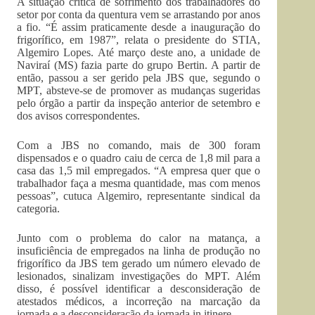
A situação crítica de sofrimento dos trabalhadores do
setor por conta da quentura vem se arrastando por anos
a fio. “É assim praticamente desde a inauguração do
frigorífico, em 1987”, relata o presidente do STIA,
Algemiro Lopes. Até março deste ano, a unidade de
Naviraí (MS) fazia parte do grupo Bertin. A partir de
então, passou a ser gerido pela JBS que, segundo o
MPT, absteve-se de promover as mudanças sugeridas
pelo órgão a partir da inspeção anterior de setembro e
dos avisos correspondentes.
Com a JBS no comando, mais de 300 foram
dispensados e o quadro caiu de cerca de 1,8 mil para a
casa das 1,5 mil empregados. “A empresa quer que o
trabalhador faça a mesma quantidade, mas com menos
pessoas”, cutuca Algemiro, representante sindical da
categoria.
Junto com o problema do calor na matança, a
insuficiência de empregados na linha de produção no
frigorífico da JBS tem gerado um número elevado de
lesionados, sinalizam investigações do MPT. Além
disso, é possível identificar a desconsideração de
atestados médicos, a incorreção na marcação da
jornada e a desconsideração da jornada in itinere.