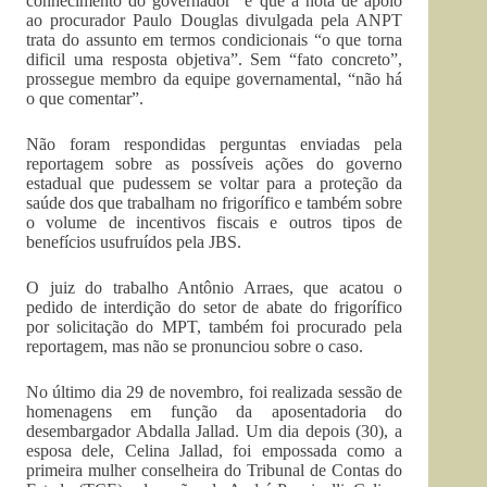
conhecimento do governador” e que a nota de apoio
ao procurador Paulo Douglas divulgada pela ANPT
trata do assunto em termos condicionais “o que torna
dificil uma resposta objetiva”. Sem “fato concreto”,
prossegue membro da equipe governamental, “não há
o que comentar”.
Não foram respondidas perguntas enviadas pela
reportagem sobre as possíveis ações do governo
estadual que pudessem se voltar para a proteção da
saúde dos que trabalham no frigorífico e também sobre
o volume de incentivos fiscais e outros tipos de
benefícios usufruídos pela JBS.
O juiz do trabalho Antônio Arraes, que acatou o
pedido de interdição do setor de abate do frigorífico
por solicitação do MPT, também foi procurado pela
reportagem, mas não se pronunciou sobre o caso.
No último dia 29 de novembro, foi realizada sessão de
homenagens em função da aposentadoria do
desembargador Abdalla Jallad. Um dia depois (30), a
esposa dele, Celina Jallad, foi empossada como a
primeira mulher conselheira do Tribunal de Contas do