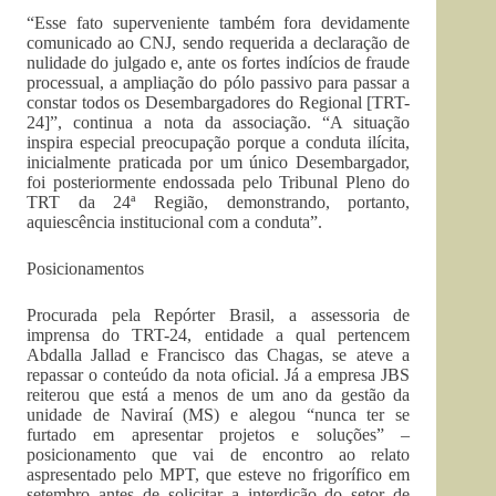
“Esse fato superveniente também fora devidamente
comunicado ao CNJ, sendo requerida a declaração de
nulidade do julgado e, ante os fortes indícios de fraude
processual, a ampliação do pólo passivo para passar a
constar todos os Desembargadores do Regional [TRT-
24]”, continua a nota da associação. “A situação
inspira especial preocupação porque a conduta ilícita,
inicialmente praticada por um único Desembargador,
foi posteriormente endossada pelo Tribunal Pleno do
TRT da 24ª Região, demonstrando, portanto,
aquiescência institucional com a conduta”.
Posicionamentos
Procurada pela Repórter Brasil, a assessoria de
imprensa do TRT-24, entidade a qual pertencem
Abdalla Jallad e Francisco das Chagas, se ateve a
repassar o conteúdo da nota oficial. Já a empresa JBS
reiterou que está a menos de um ano da gestão da
unidade de Naviraí (MS) e alegou “nunca ter se
furtado em apresentar projetos e soluções” –
posicionamento que vai de encontro ao relato
aspresentado pelo MPT, que esteve no frigorífico em
setembro antes de solicitar a interdição do setor de