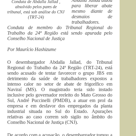
Abdalla Jallad atuou
Conduta de Abdalla Jallad ,
para liberar abate
absolvido pelos pares de
mesmo diante de
tribunal, está sob análise do CNJ
desmaios de
(TRT-24)
trabalhadores.
Conduta de membro do Tribunal Regional do
Trabalho da 24ª Região está sendo apurada pelo
Conselho Nacional de Justiça
Por Maurício Hashizume
O desembargador Abdalla Jallad, do Tribunal
Regional do Trabalho da 24ª Região (TRT-24), está
sendo acusado de tentar favorecer o grupo JBS em
detrimento da saúde de trabalhadores expostos a
intenso calor no setor de abate de frigorífico em
Naviraí (MS). O magistrado teria sido instado
inclusive pelo governador reeleito do Mato Grosso do
Sul, André Puccinelli (PMDB), a atuar em prol da
empresa e em desfavor dos empregados da planta
industrial situada no Sul do Estado. Apurações
relativas ao caso correm sob sigilo no âmbito do
Conselho Nacional de Justiça (CNJ).
De acordo com a acusação, o desembargador tomou a