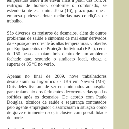
temperatura tende a se elevar mais a partir das 10h. A
restrição de horário, conforme o combinado, se
estenderia até esta quinta-feira (16), prazo para que a
empresa pudesse adotar melhorias nas condições de
trabalho.
São diversos os registros de desmaios, além de outros
problemas de saúde e sintomas de mal estar derivados
da exposição recorrente às altas temperaturas. Cobertas
por Equipamentos de Proteção Individual (EPIs), cerca
de 150 pessoas matam bois dentro de um ambiente
fechado que, segundo o sindicato local, chega a
superar os 35 ºC no verão.
Apenas no final de 2009, nove trabalhadores
desmaiaram no frigorífico da JBS em Naviraí (MS).
Dois deles tiveram de ser encaminhados ao hospital
para tratamento dos ferimentos decorrentes das quedas
sofridas após os desmaios. De acordo com Paulo
Douglas, técnicos de saúde e segurança contratados
pelo agente empregador classificaram a situação como
de grave e iminente risco, inclusive com possibilidade
de morte.