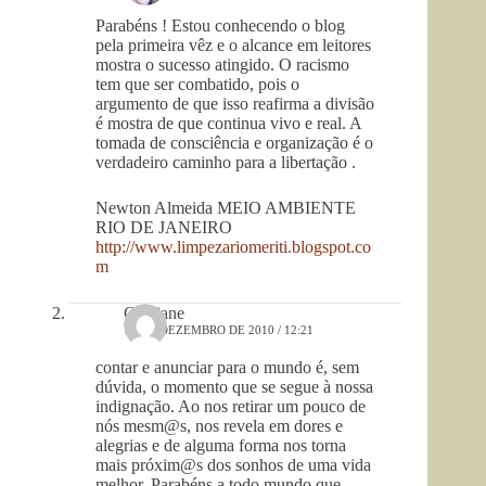
Parabéns ! Estou conhecendo o blog
pela primeira vêz e o alcance em leitores
mostra o sucesso atingido. O racismo
tem que ser combatido, pois o
argumento de que isso reafirma a divisão
é mostra de que continua vivo e real. A
tomada de consciência e organização é o
verdadeiro caminho para a libertação .
Newton Almeida MEIO AMBIENTE
RIO DE JANEIRO
http://www.limpezariomeriti.blogspot.co
m
Cristiane
19 DE DEZEMBRO DE 2010 / 12:21
contar e anunciar para o mundo é, sem
dúvida, o momento que se segue à nossa
indignação. Ao nos retirar um pouco de
nós mesm@s, nos revela em dores e
alegrias e de alguma forma nos torna
mais próxim@s dos sonhos de uma vida
melhor. Parabéns a todo mundo que