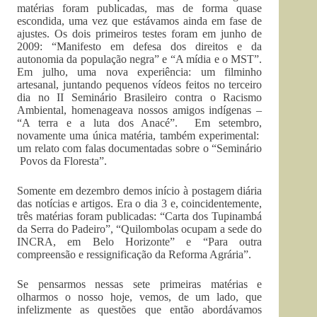
matérias foram publicadas, mas de forma quase
escondida, uma vez que estávamos ainda em fase de
ajustes. Os dois primeiros testes foram em junho de
2009: “Manifesto em defesa dos direitos e da
autonomia da população negra” e “A mídia e o MST”.
Em julho, uma nova experiência: um filminho
artesanal, juntando pequenos vídeos feitos no terceiro
dia no II Seminário Brasileiro contra o Racismo
Ambiental, homenageava nossos amigos indígenas –
“A terra e a luta dos Anacé”. Em setembro,
novamente uma única matéria, também experimental:
um relato com falas documentadas sobre o “Seminário
Povos da Floresta”.
Somente em dezembro demos início à postagem diária
das notícias e artigos. Era o dia 3 e, coincidentemente,
três matérias foram publicadas: “Carta dos Tupinambá
da Serra do Padeiro”, “Quilombolas ocupam a sede do
INCRA, em Belo Horizonte” e “Para outra
compreensão e ressignificação da Reforma Agrária”.
Se pensarmos nessas sete primeiras matérias e
olharmos o nosso hoje, vemos, de um lado, que
infelizmente as questões que então abordávamos