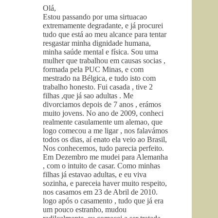
Olá,
Estou passando por uma sirtuacao
extremamente degradante, e já procurei
tudo que está ao meu alcance para tentar
resgastar minha dignidade humana,
minha saúde mental e física. Sou uma
mulher que trabalhou em causas socias ,
formada pela PUC Minas, e com
mestrado na Bélgica, e tudo isto com
trabalho honesto. Fui casada , tive 2
filhas ,que já sao adultas . Me
divorciamos depois de 7 anos , erámos
muito jovens. No ano de 2009, conheci
realmente casulamente um alemao, que
logo comecou a me ligar , nos falavámos
todos os dias, aí enato ela veio ao Brasil,
Nos conhecemos, tudo parecia perfeito.
Em Dezembro me mudei para Alemanha
, com o intuito de casar. Como minhas
filhas já estavao adultas, e eu viva
sozinha, e pareceia haver muito respeito,
nos casamos em 23 de Abril de 2010.
logo após o casamento , tudo que já era
um pouco estranho, mudou