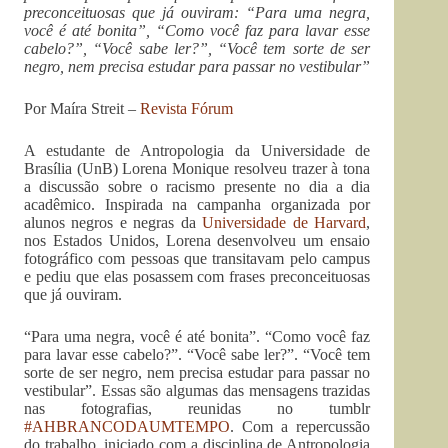
preconceituosas que já ouviram: “Para uma negra,
você é até bonita”, “Como você faz para lavar esse
cabelo?”, “Você sabe ler?”, “Você tem sorte de ser
negro, nem precisa estudar para passar no vestibular”
Por Maíra Streit –
Revista Fórum
A estudante de Antropologia da Universidade de
Brasília (UnB) Lorena Monique resolveu trazer à tona
a discussão sobre o racismo presente no dia a dia
acadêmico. Inspirada na campanha organizada por
alunos negros e negras da
Universidade de Harvard
,
nos Estados Unidos, Lorena desenvolveu um ensaio
fotográfico com pessoas que transitavam pelo campus
e pediu que elas posassem com frases preconceituosas
que já ouviram.
“Para uma negra, você é até bonita”. “Como você faz
para lavar esse cabelo?”. “Você sabe ler?”. “Você tem
sorte de ser negro, nem precisa estudar para passar no
vestibular”. Essas são algumas das mensagens trazidas
nas fotografias, reunidas no tumblr
#AHBRANCODAUMTEMPO
. Com a repercussão
do trabalho, iniciado com a disciplina de Antropologia