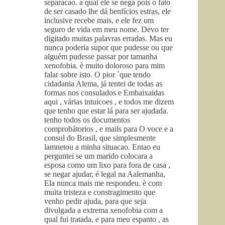
separacao. a qual ele se nega pois o fato
de ser casado lhe dá benfícios estras, ele
inclusive recebe mais, e ele fez um
seguro de vida em meu nome. Devo ter
digitado muitas palavras erradas. Mas eu
nunca poderia supor que pudesse ou que
alguém pudesse passar por tamanha
xenofobia. è muito doloroso para mim
falar sobre isto. O pior ´que tendo
cidadania Alema, já tentei de todas as
formas nos consulados e Embaixaidas
aqui , várias intuicoes , e todos me dizem
que tenho que estar lá para ser ajudada.
tenho todos os documentos
comprobátorios , e mails para O voce e a
consul do Brasil, que simplesmente
lamnetou a minha situacao. Entao eu
perguntei se um marido colocara a
esposa como um lixo para fora de casa ,
se negar ajudar, é legal na Aalemanha,
Ela nunca mais me respondeu. è com
muita tristeza e constragimento que
venho pedir ajuda, para que seja
divulgada a extrema xenofobia com a
qual fui tratada, e para meu espanto , as