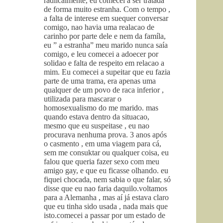
radilcalmente, eu comecei a ser tratada
de forma muito estranha. Com o tempo ,
a falta de interese em suequer conversar
comigo, nao havia uma realacao de
carinho por parte dele e nem da famíla,
eu ” a estranha” meu marido nunca saía
comigo, e leu comecei a adoecer por
solidao e falta de respeito em relacao a
mim. Eu comecei a supeitar que eu fazia
parte de uma trama, era apenas uma
qualquer de um povo de raca inferior ,
utilizada para mascarar o
homosexualismo do me marido. mas
quando estava dentro da situacao,
mesmo que eu suspeitase , eu nao
procurava nenhuma prova. 3 anos após
o casmento , em uma viagem para cá,
sem me consuktar ou qualquer coisa, eu
falou que queria fazer sexo com meu
amigo gay, e que eu ficasse olhando. eu
fiquei chocada, nem sabia o que falar, só
disse que eu nao faria daquilo.voltamos
para a Alemanha , mas aí já estava claro
que eu tinha sido usada , nada mais que
isto.comecei a passar por um estado de