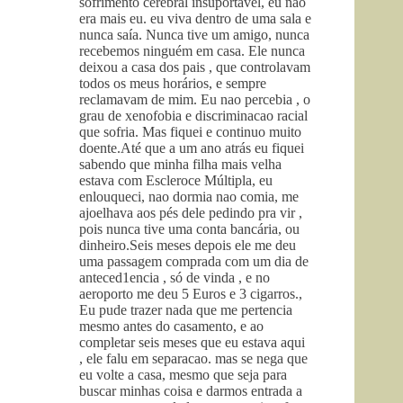
sofrimento cerebral insuportável, eu nao
era mais eu. eu viva dentro de uma sala e
nunca saía. Nunca tive um amigo, nunca
recebemos ninguém em casa. Ele nunca
deixou a casa dos pais , que controlavam
todos os meus horários, e sempre
reclamavam de mim. Eu nao percebia , o
grau de xenofobia e discriminacao racial
que sofria. Mas fiquei e continuo muito
doente.Até que a um ano atrás eu fiquei
sabendo que minha filha mais velha
estava com Escleroce Múltipla, eu
enlouqueci, nao dormia nao comia, me
ajoelhava aos pés dele pedindo pra vir ,
pois nunca tive uma conta bancária, ou
dinheiro.Seis meses depois ele me deu
uma passagem comprada com um dia de
anteced1encia , só de vinda , e no
aeroporto me deu 5 Euros e 3 cigarros.,
Eu pude trazer nada que me pertencia
mesmo antes do casamento, e ao
completar seis meses que eu estava aqui
, ele falu em separacao. mas se nega que
eu volte a casa, mesmo que seja para
buscar minhas coisa e darmos entrada a