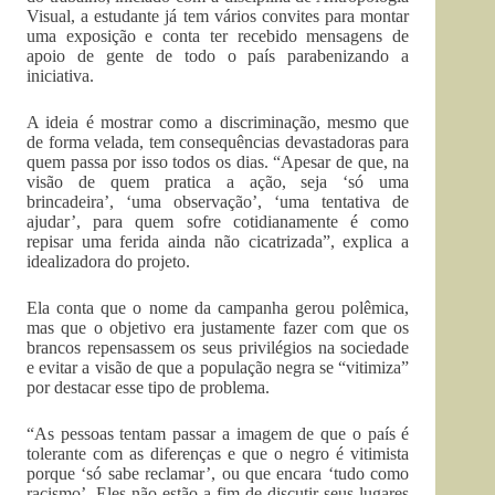
Visual, a estudante já tem vários convites para montar
uma exposição e conta ter recebido mensagens de
apoio de gente de todo o país parabenizando a
iniciativa.
A ideia é mostrar como a discriminação, mesmo que
de forma velada, tem consequências devastadoras para
quem passa por isso todos os dias. “Apesar de que, na
visão de quem pratica a ação, seja ‘só uma
brincadeira’, ‘uma observação’, ‘uma tentativa de
ajudar’, para quem sofre cotidianamente é como
repisar uma ferida ainda não cicatrizada”, explica a
idealizadora do projeto.
Ela conta que o nome da campanha gerou polêmica,
mas que o objetivo era justamente fazer com que os
brancos repensassem os seus privilégios na sociedade
e evitar a visão de que a população negra se “vitimiza”
por destacar esse tipo de problema.
“As pessoas tentam passar a imagem de que o país é
tolerante com as diferenças e que o negro é vitimista
porque ‘só sabe reclamar’, ou que encara ‘tudo como
racismo’. Eles não estão a fim de discutir seus lugares