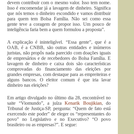
devem contribuir com o mesmo valor. Isso tem nome.
Isso é encomendar já a lavagem de dinheiro. Significa
que nós temos o dinheiro escondido e vamos distribuir
para quem tem Bolsa Família. Não sei como essa
gente teve a coragem de propor isso. Um pouco de
inteligência faria bem a quem formulou a proposta”.
A explicação é ininteligível. “Essa gente”, que é a
OAB, é a CNBB, são outras entidades e inúmeros
juristas, não propôs nada parecido com doações iguais
de empresários e de recebedores do Bolsa Família. E
lavagem de dinheiro e caixa dois são características
comprovadas do financiamento das eleições por
grandes empresas, com destaque para as empreiteiras e
alguns bancos. O eleitor comum é que iria lavar
dinheiro nas eleições?
Em artigo divulgado no último dia 28, encontrável no
saite “Viomundo”, a juíza
Kenarik Boujikian
, do
Tribunal de Justiça-SP, pergunta: “Quem de fato está
exercendo este poder” de eleger os “representantes do
povo” no Legislativo e no Executivo? “O povo
brasileiro ou as empresas?”. E segue: