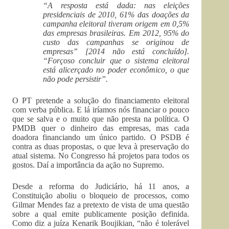
“A resposta está dada: nas eleições
presidenciais de 2010, 61% das doações da
campanha eleitoral tiveram origem em 0,5%
das empresas brasileiras. Em 2012, 95% do
custo das campanhas se originou de
empresas” [2014 não está concluído].
“Forçoso concluir que o sistema eleitoral
está alicerçado no poder econômico, o que
não pode persistir”.
O PT pretende a solução do financiamento eleitoral
com verba pública. E lá iríamos nós financiar o pouco
que se salva e o muito que não presta na política. O
PMDB quer o dinheiro das empresas, mas cada
doadora financiando um único partido. O PSDB é
contra as duas propostas, o que leva à preservação do
atual sistema. No Congresso há projetos para todos os
gostos. Daí a importância da ação no Supremo.
Desde a reforma do Judiciário, há 11 anos, a
Constituição aboliu o bloqueio de processos, como
Gilmar Mendes faz a pretexto de vista de uma questão
sobre a qual emite publicamente posição definida.
Como diz a juíza Kenarik Boujikian, “não é tolerável