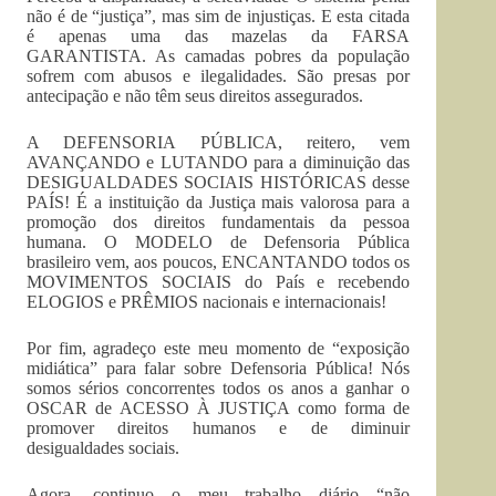
não é de “justiça”, mas sim de injustiças. E esta citada
é apenas uma das mazelas da FARSA
GARANTISTA. As camadas pobres da população
sofrem com abusos e ilegalidades. São presas por
antecipação e não têm seus direitos assegurados.
A DEFENSORIA PÚBLICA, reitero, vem
AVANÇANDO e LUTANDO para a diminuição das
DESIGUALDADES SOCIAIS HISTÓRICAS desse
PAÍS! É a instituição da Justiça mais valorosa para a
promoção dos direitos fundamentais da pessoa
humana. O MODELO de Defensoria Pública
brasileiro vem, aos poucos, ENCANTANDO todos os
MOVIMENTOS SOCIAIS do País e recebendo
ELOGIOS e PRÊMIOS nacionais e internacionais!
Por fim, agradeço este meu momento de “exposição
midiática” para falar sobre Defensoria Pública! Nós
somos sérios concorrentes todos os anos a ganhar o
OSCAR de ACESSO À JUSTIÇA como forma de
promover direitos humanos e de diminuir
desigualdades sociais.
Agora, continuo o meu trabalho diário “não