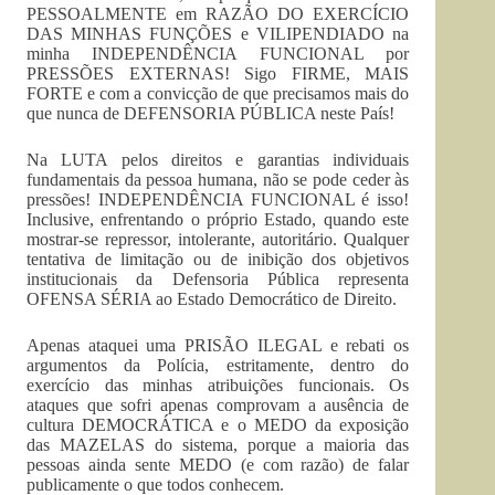
PESSOALMENTE em RAZÃO DO EXERCÍCIO
DAS MINHAS FUNÇÕES e VILIPENDIADO na
minha INDEPENDÊNCIA FUNCIONAL por
PRESSÕES EXTERNAS! Sigo FIRME, MAIS
FORTE e com a convicção de que precisamos mais do
que nunca de DEFENSORIA PÚBLICA neste País!
Na LUTA pelos direitos e garantias individuais
fundamentais da pessoa humana, não se pode ceder às
pressões! INDEPENDÊNCIA FUNCIONAL é isso!
Inclusive, enfrentando o próprio Estado, quando este
mostrar-se repressor, intolerante, autoritário. Qualquer
tentativa de limitação ou de inibição dos objetivos
institucionais da Defensoria Pública representa
OFENSA SÉRIA ao Estado Democrático de Direito.
Apenas ataquei uma PRISÃO ILEGAL e rebati os
argumentos da Polícia, estritamente, dentro do
exercício das minhas atribuições funcionais. Os
ataques que sofri apenas comprovam a ausência de
cultura DEMOCRÁTICA e o MEDO da exposição
das MAZELAS do sistema, porque a maioria das
pessoas ainda sente MEDO (e com razão) de falar
publicamente o que todos conhecem.