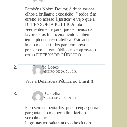
Parabéns Nobre Doutor, é de saltar aos
olhos a brilhante exposição, ” todos têm
direito ao acesso à justiça” e vejo que a
DEFENSORIA PÚBLICA luta
veementemente para que os menos os
favorecidos financeiramente também
tenha pleno acesso-defesa. Este ano
inicio meus estudos para em breve
prestar concurso público e ser aprovado
como DEFENSOR PÚBLICO.
Cláudio Lopes
10 DE JANEIRO DE 2015 / 18:31
Viva a Defensoria Pública no Brasil!!!
Walter Gadelha
9 DE JANEIRO DE 2015 / 20:54
Fico sem comentários, pois o engasgo na
garganta não me permitiria fazê-lo
verbalmente.
Lagrimas me saltaram os olhos lendo