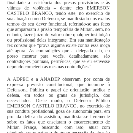
finalidade a assistência dos presos provisórios e às
vítimas de violência – dentre eles EMERSON
CASTELO BRANCO, tendo este, no exercício de
sua atuação como Defensor, se manifestado nos exatos
termos do seu dever funcional, referindo-se aos fatos
que ampararam a prisão temporária de Mirian, sem, no
entanto, fazer juízo de valor sobre qualquer instituição
ou profissional delas integrante. Em sua manifestação
fez constar que “prova alguma existe contra essa moça
até agora. As contradições que a delegada cita, eu
posso mostrar para vocês, detalhadamente, são
contradições pontuais, periféricas, que se eu estivesse
depondo cometeria as mesmas contradições”.
A ADPEC e a ANADEP observam, por conta de
expressa previsão constitucional, que incumbe à
Defensoria Pública o papel de orientação jurídica e
defesa, em todos os graus de jurisdição, dos
necessitados. Deste modo, o Defensor Público
EMERSON CASTELO BRANCO, no exercício de
sua conduta profissional, goza de autonomia para, em
prol da defesa do assistido, manifestar-se livremente
sobre os fatos que ensejaram o encarceramento de
Mirian França, buscando, com isso, atuar com
plenitude como patrono de quem necessita da atuação