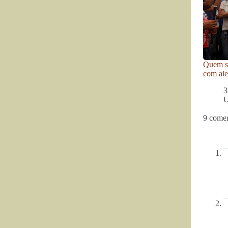
Quem se
com ale
3
U
9 comen