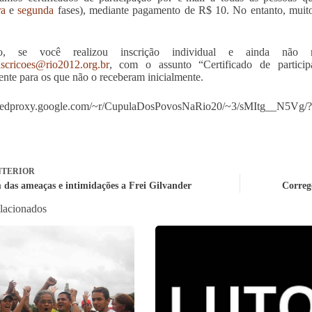
ra
e
segunda
fases), mediante pagamento de R$ 10. No entanto, muito
nto, se você realizou inscrição individual e ainda não 
nscricoes@rio2012.org.br
, com o assunto “Certificado de particip
ente para os que não o receberam inicialmente.
/feedproxy.google.com/~r/CupulaDosPovosNaRio20/~3/sMItg__N5Vg
TERIOR
m das ameaças e intimidações a Frei Gilvander
Correg
elacionados