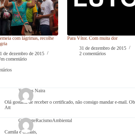
meia com lágrimas, recolhe
Para Vítor. Com muita dor
gria
31 de dezembro de 2015
1 de dezembro de 2015
2 comentários
m comentário
tários
Tamires Naira
Olá gostaria de receber o certificado, não consigo mandar e-mail. O
Att
CombateRacismoAmbiental
Camila e demais,