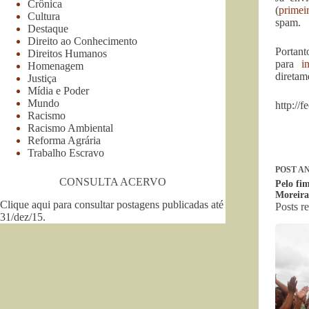
Crônica
(
primei
Cultura
spam.
Destaque
Direito ao Conhecimento
Porta
Direitos Humanos
para
i
Homenagem
diretam
Justiça
Mídia e Poder
Mundo
http:/
Racismo
Racismo Ambiental
Reforma Agrária
Trabalho Escravo
POST
AN
CONSULTA ACERVO
Pelo fi
Moreira
Clique aqui para consultar postagens publicadas até
Posts r
31/dez/15
.