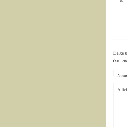
Deixe 
O seu en
Nom
Adici