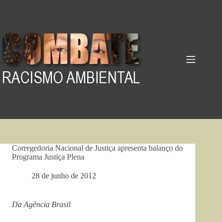
Pular
para
o
conteúdo
Corregedoria Nacional de Justiça apresenta balanço do
Programa Justiça Plena
28 de junho de 2012
Da Agência Brasil