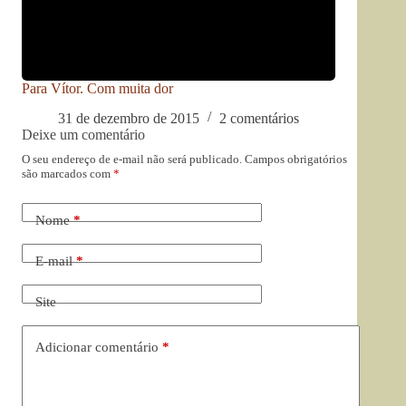
Para Vítor. Com muita dor
31 de dezembro de 2015
2 comentários
Deixe um comentário
O seu endereço de e-mail não será publicado.
Campos obrigatórios
são marcados com
*
Nome
*
E-mail
*
Site
Adicionar comentário
*