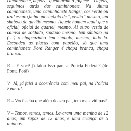
caminhonete, depois “queimaram o foguete”. Depois,
seguimos atrás das caminhonete. Na última
caminhonete, uma caminhonete Ranger, cor verde ou
azul escuro,tinha um símbolo de “gavião” mesmo, um
símbolo de gavião mesmo. Aquele homem igual que o
oficial, oficial de quartel, mesmo. Ai outro vestiu de
camisa de soldado, soldado mesmo, tem símbolo na
(….) o chapeuzinho tem símbolo, mesmo, tudo lá.
Escondeu as placas com papelão, só que uma
caminhonete Ford Ranger é chapa branca, chapa
branca.
R – E você já falou isso para a Polícia Federal? (de
Ponta Porã)
V- Já, já falei a ocorrência com meu pai, na Polícia
Federal.
R – Você acha que além do seu pai, tem mais vítimas?
V – Temos, temos, temos. Levaram uma menina de 12
anos, um rapaz de 12 anos, e uma criança de 5
aninhos.