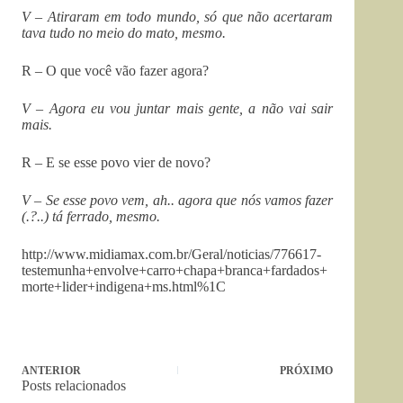
V – Atiraram em todo mundo, só que não acertaram
tava tudo no meio do mato, mesmo.
R – O que você vão fazer agora?
V – Agora eu vou juntar mais gente, a não vai sair
mais.
R – E se esse povo vier de novo?
V – Se esse povo vem, ah.. agora que nós vamos fazer
(.?..) tá ferrado, mesmo.
http://www.midiamax.com.br/Geral/noticias/776617-
testemunha+envolve+carro+chapa+branca+fardados+
morte+lider+indigena+ms.html­%1C
ANTERIOR
PRÓXIMO
Posts relacionados