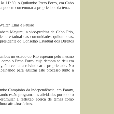
7, às 11h30, o Quilombo Preto Forro, em Cabo
ora podem comemorar a propriedade da terra.
alter, Elias e Paulão
izabeth Mayumi, a vice-prefeita de Cabo Frio,
dente estadual das comunidades quilombolas,
 presidente do Conselho Estadual dos Direitos
quilombos no estado do Rio esperam pelo mesmo
, como o Preto Forro, cuja demora se deu em
nguém venha a reivindicar a propriedade. No
balhando para agilizar este processo junto a
ilombo Campinho da Independência, em Paraty,
ando estão programadas atividades por todo o
stimular a reflexão acerca de temas como
tura afro-brasileiras.