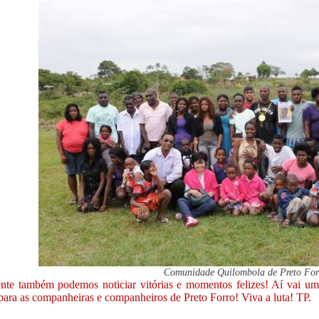
Comunidade Quilombola de Preto For
nte também podemos noticiar vitórias e momentos felizes! Aí vai um
 para as companheiras e companheiros de Preto Forro! Viva a luta! TP.