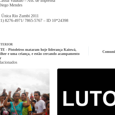
Cássia Valadão – Ass. de Imprensa
 Diego Mendes
 Única Rio Zumbi 2011
(21) 8276-4971/ 7865-5767 – ID 10*24398
TERIOR
 - Pistoleiros mataram hoje liderança Kaiowá,
Comunid
her e uma criança, e estão cercando acampamento
y
elacionados