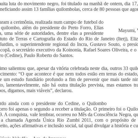
ita luta do movimento negro, foi titulado na manhã de ontem, dia 1
eneficiando assim 13 famílias quilombolas, cerca de 80 pessoas que ag
iaram a cerimônia, realizada num campo de futebol do
 quilombo, além do presidente do Preto Forro, Elias
Mayumi, W
a, uma série de autoridades, dentre elas a presidente
ituto de Terras e Cartografia do Estado do Rio de Janeiro (Iterj), El
ardim, o superintendente regional do Incra, Gustavo Souto, o presi
copã, o secretário executivo da Koinonia, Rafael Soares Oliveira, e o
o (Cedine), Paulo Roberto do Santos.
timo salientou que, apesar da vitória celebrada neste dia, outros 33 
cimento: “O que acontece é que nem todos estão em terras do estado
e um estudo fundiário profundo a fim de prevenir que mais tarde ni
, lamentavelmente, não há outra titulação prevista, mas estamos tra
os, digamos, mais viáveis”, declarou.
rdo ainda com o presidente do Cedine, o Quilombo
orro foi apenas o segundo a receber a titulação. O primeiro foi o Qu
. A conquista, vale lembrar, ocorreu no Mês da Consciência Negra, qu
, a chamada Agenda Única Rio Zumbi 2011, com o propósito de e
ito, ações afirmativas e inclusão social, tal qual divulgar a história e cul