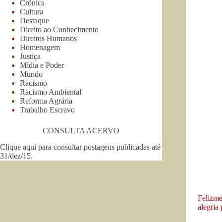
Crônica
Cultura
Destaque
Direito ao Conhecimento
Direitos Humanos
Homenagem
Justiça
Mídia e Poder
Mundo
Racismo
Racismo Ambiental
Reforma Agrária
Trabalho Escravo
CONSULTA ACERVO
Clique aqui para consultar postagens publicadas até
31/dez/15
.
Felizme
alegria