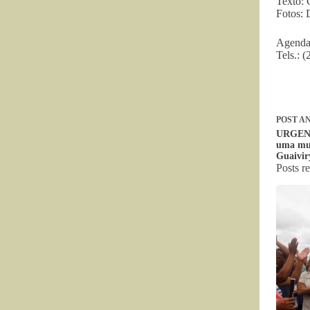
Texto: 
Fotos:
Agenda
Tels.: 
POST
AN
URGENTE
uma mul
Guaivir
Posts r