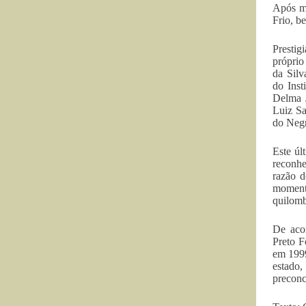
Após mu
Frio, b
Prestig
próprio
da Silv
do Inst
Delma J
Luiz Sa
do Negr
Este úl
reconhe
razão d
momento
quilomb
De aco
Preto F
em 1999
estado
preconce