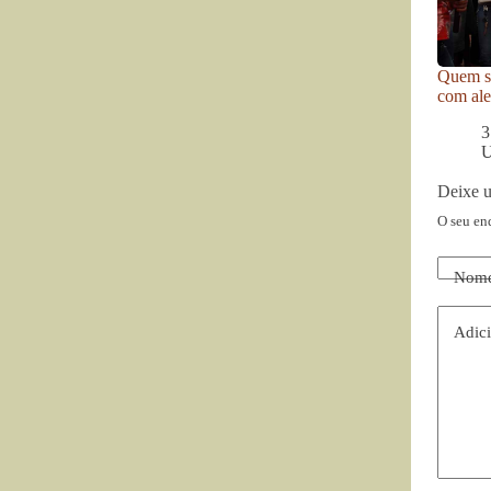
Quem se
com ale
3
U
Deixe 
O seu en
Nom
Adici