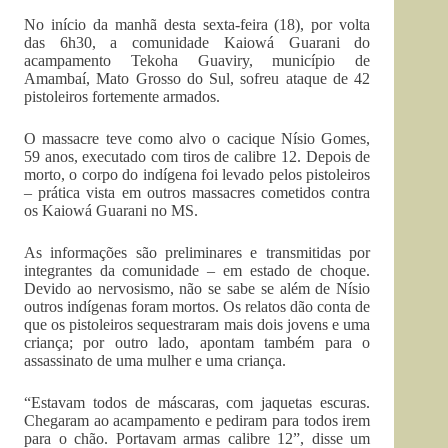
No início da manhã desta sexta-feira (18), por volta
das 6h30, a comunidade Kaiowá Guarani do
acampamento Tekoha Guaviry, município de
Amambaí, Mato Grosso do Sul, sofreu ataque de 42
pistoleiros fortemente armados.
O massacre teve como alvo o cacique Nísio Gomes,
59 anos, executado com tiros de calibre 12. Depois de
morto, o corpo do indígena foi levado pelos pistoleiros
– prática vista em outros massacres cometidos contra
os Kaiowá Guarani no MS.
As informações são preliminares e transmitidas por
integrantes da comunidade – em estado de choque.
Devido ao nervosismo, não se sabe se além de Nísio
outros indígenas foram mortos. Os relatos dão conta de
que os pistoleiros sequestraram mais dois jovens e uma
criança; por outro lado, apontam também para o
assassinato de uma mulher e uma criança.
“Estavam todos de máscaras, com jaquetas escuras.
Chegaram ao acampamento e pediram para todos irem
para o chão. Portavam armas calibre 12”, disse um