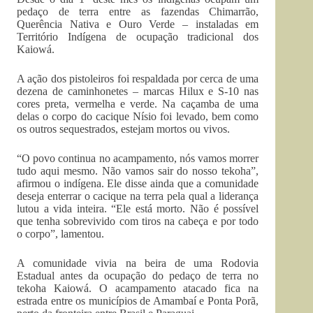
pedaço de terra entre as fazendas Chimarrão,
Querência Nativa e Ouro Verde – instaladas em
Território Indígena de ocupação tradicional dos
Kaiowá.
A ação dos pistoleiros foi respaldada por cerca de uma
dezena de caminhonetes – marcas Hilux e S-10 nas
cores preta, vermelha e verde. Na caçamba de uma
delas o corpo do cacique Nísio foi levado, bem como
os outros sequestrados, estejam mortos ou vivos.
“O povo continua no acampamento, nós vamos morrer
tudo aqui mesmo. Não vamos sair do nosso tekoha”,
afirmou o indígena. Ele disse ainda que a comunidade
deseja enterrar o cacique na terra pela qual a liderança
lutou a vida inteira. “Ele está morto. Não é possível
que tenha sobrevivido com tiros na cabeça e por todo
o corpo”, lamentou.
A comunidade vivia na beira de uma Rodovia
Estadual antes da ocupação do pedaço de terra no
tekoha Kaiowá. O acampamento atacado fica na
estrada entre os municípios de Amambaí e Ponta Porã,