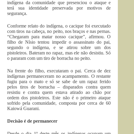
indígena da comunidade que presenciou o ataque e
terá sua identidade preservada por motivos de
segurança.
Conforme relato do indígena, o cacique foi executado
com tiros na cabeça, no peito, nos braços e nas pernas.
“Chegaram para matar nosso cacique”, afirmou. O
filho de Nísio tentou impedir o assassinato do pai,
segundo o indígena, e se atirou sobre um dos
pistoleiros. Bateram no rapaz, mas ele não desistiu. Só
o pararam com um tiro de borracha no peito.
Na frente do filho, executaram o pai. Cerca de dez
indígenas permaneceram no acampamento. O restante
fugiu para o mato e só se sabe de um rapaz ferido
pelos tiros de borracha – disparados contra quem
resistiu e contra quem estava atirado ao chão por
ordem dos pistoleiros. Este não é o primeiro ataque
sofrido pela comunidade, composta por cerca de 60
Kaiowá Guarani.
Decisão é de permanecer
Desde o dia 1º deste mês os indígenas ocupam um