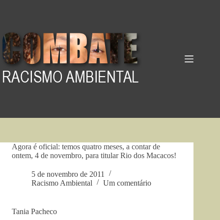
Pular
para
o
conteúdo
Agora é oficial: temos quatro meses, a contar de
ontem, 4 de novembro, para titular Rio dos Macacos!
5 de novembro de 2011
Racismo Ambiental
Um comentário
Tania Pacheco