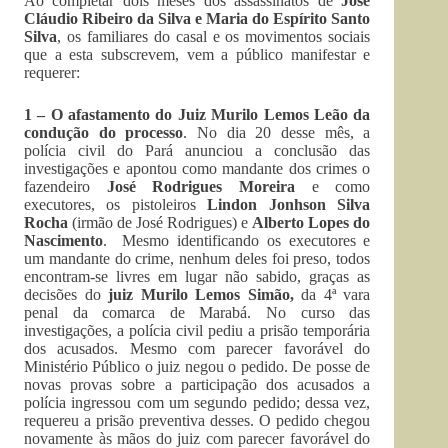
Ao completar dois meses dos assassinatos de
José
Cláudio Ribeiro da Silva e Maria do Espírito Santo
Silva
, os familiares do casal e os movimentos sociais
que a esta subscrevem, vem a público manifestar e
requerer:
1 – O afastamento do Juiz Murilo Lemos Leão da
condução do processo
. No dia 20 desse mês, a
polícia civil do Pará anunciou a conclusão das
investigações e apontou como mandante dos crimes o
fazendeiro
José Rodrigues Moreira
e como
executores, os pistoleiros
Lindon Jonhson Silva
Rocha
(irmão de José Rodrigues) e
Alberto Lopes do
Nascimento
. Mesmo identificando os executores e
um mandante do crime, nenhum deles foi preso, todos
encontram-se livres em lugar não sabido, graças as
decisões do
juiz Murilo Lemos Simão,
da 4ª vara
penal da comarca de Marabá. No curso das
investigações, a polícia civil pediu a prisão temporária
dos acusados. Mesmo com parecer favorável do
Ministério Público o juiz negou o pedido. De posse de
novas provas sobre a participação dos acusados a
polícia ingressou com um segundo pedido; dessa vez,
requereu a prisão preventiva desses. O pedido chegou
novamente às mãos do juiz com parecer favorável do