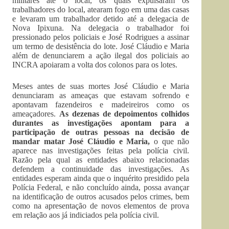
militares até o local, os quais expulsaram os
trabalhadores do local, atearam fogo em uma das casas
e levaram um trabalhador detido até a delegacia de
Nova Ipixuna. Na delegacia o trabalhador foi
pressionado pelos policiais e José Rodrigues a assinar
um termo de desistência do lote. José Cláudio e Maria
além de denunciarem a ação ilegal dos policiais ao
INCRA apoiaram a volta dos colonos para os lotes.
Meses antes de suas mortes José Cláudio e Maria
denunciaram as ameaças que estavam sofrendo e
apontavam fazendeiros e madeireiros como os
ameaçadores.
As dezenas de depoimentos colhidos
durantes as investigações apontam para a
participação de outras pessoas na decisão de
mandar matar José Cláudio e Maria,
o que não
aparece nas investigações feitas pela polícia civil.
Razão pela qual as entidades abaixo relacionadas
defendem a continuidade das investigações. As
entidades esperam ainda que o inquérito presidido pela
Polícia Federal, e não concluído ainda, possa avançar
na identificação de outros acusados pelos crimes, bem
como na apresentação de novos elementos de prova
em relação aos já indiciados pela polícia civil.