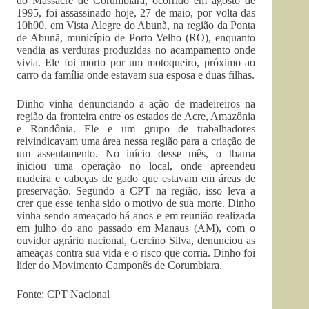
do Massacre de Corumbiara, ocorrido em agosto de
1995, foi assassinado hoje, 27 de maio, por volta das
10h00, em Vista Alegre do Abunã, na região da Ponta
de Abunã, município de Porto Velho (RO), enquanto
vendia as verduras produzidas no acampamento onde
vivia. Ele foi morto por um motoqueiro, próximo ao
carro da família onde estavam sua esposa e duas filhas.
Dinho vinha denunciando a ação de madeireiros na
região da fronteira entre os estados de Acre, Amazônia
e Rondônia. Ele e um grupo de trabalhadores
reivindicavam uma área nessa região para a criação de
um assentamento. No início desse mês, o Ibama
iniciou uma operação no local, onde apreendeu
madeira e cabeças de gado que estavam em áreas de
preservação. Segundo a CPT na região, isso leva a
crer que esse tenha sido o motivo de sua morte. Dinho
vinha sendo ameaçado há anos e em reunião realizada
em julho do ano passado em Manaus (AM), com o
ouvidor agrário nacional, Gercino Silva, denunciou as
ameaças contra sua vida e o risco que corria. Dinho foi
líder do Movimento Camponês de Corumbiara.
Fonte: CPT Nacional