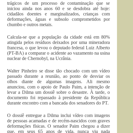
trágicos de um processo de contaminação que se
iniciou ainda nos anos 60 e se desdobra até hoje:
cidadãos doentes e marginalizados, crianças com
deformações, águas e subsolo comprometidos por
chumbo e outros metais.
Calcula-se que a população da cidade está em 80%
atingida pelos resíduos deixados por uma mineradora
francesa, o que levou o deputado federal Luiz Alberto
(PT-BA) a comparar o acidente ao vazamento na usina
nuclear de Chernobyl, na Ucrânia.
Walter Pinheiro se disse tão chocado com um vídeo
passado durante a reunião, ao ponto de desviar os
olhos diante de algumas imagens. Ali mesmo
anunciou, com o apoio de Paulo Paim, a intenção de
levar a Dilma um dossiê sobre o desastre. À tarde, o
documento foi repassado à presidente da República
durante encontro com a bancada dos senadores do PT.
O dossiê entregue a Dilma inclui vídeo com imagens
de pessoas acamadas e de recém-nascidos com graves
deformações físicas. O senador Paim chegou a dizer
que, em seus 65 anos de vida, nunca viu nada