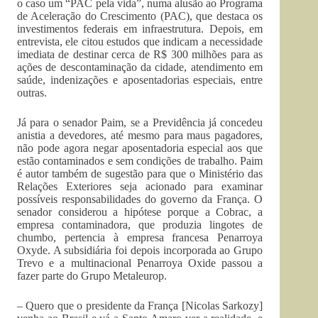
o caso um “PAC pela vida”, numa alusão ao Programa
de Aceleração do Crescimento (PAC), que destaca os
investimentos federais em infraestrutura. Depois, em
entrevista, ele citou estudos que indicam a necessidade
imediata de destinar cerca de R$ 300 milhões para as
ações de descontaminação da cidade, atendimento em
saúde, indenizações e aposentadorias especiais, entre
outras.
Já para o senador Paim, se a Previdência já concedeu
anistia a devedores, até mesmo para maus pagadores,
não pode agora negar aposentadoria especial aos que
estão contaminados e sem condições de trabalho. Paim
é autor também de sugestão para que o Ministério das
Relações Exteriores seja acionado para examinar
possíveis responsabilidades do governo da França. O
senador considerou a hipótese porque a Cobrac, a
empresa contaminadora, que produzia lingotes de
chumbo, pertencia à empresa francesa Penarroya
Oxyde. A subsidiária foi depois incorporada ao Grupo
Trevo e a multinacional Penarroya Oxide passou a
fazer parte do Grupo Metaleurop.
– Quero que o presidente da França [Nicolas Sarkozy]