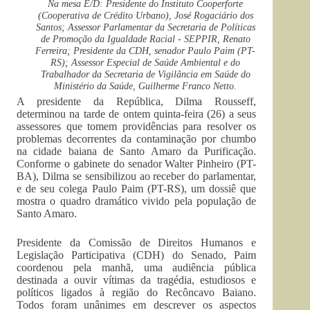
Na mesa E/D: Presidente do Instituto Cooperforte
(Cooperativa de Crédito Urbano), José Rogaciário dos
Santos; Assessor Parlamentar da Secretaria de Polí­ticas
de Promoção da Igualdade Racial - SEPPIR, Renato
Ferreira; Presidente da CDH, senador Paulo Paim (PT-
RS); Assessor Especial de Saúde Ambiental e do
Trabalhador da Secretaria de Vigilância em Saúde do
Ministério da Saúde, Guilherme Franco Netto.
A presidente da República, Dilma Rousseff,
determinou na tarde de ontem quinta-feira (26) a seus
assessores que tomem providências para resolver os
problemas decorrentes da contaminação por chumbo
na cidade baiana de Santo Amaro da Purificação.
Conforme o gabinete do senador Walter Pinheiro (PT-
BA), Dilma se sensibilizou ao receber do parlamentar,
e de seu colega Paulo Paim (PT-RS), um dossiê que
mostra o quadro dramático vivido pela população de
Santo Amaro.
Presidente da Comissão de Direitos Humanos e
Legislação Participativa (CDH) do Senado, Paim
coordenou pela manhã, uma audiência pública
destinada a ouvir vítimas da tragédia, estudiosos e
políticos ligados à região do Recôncavo Baiano.
Todos foram unânimes em descrever os aspectos