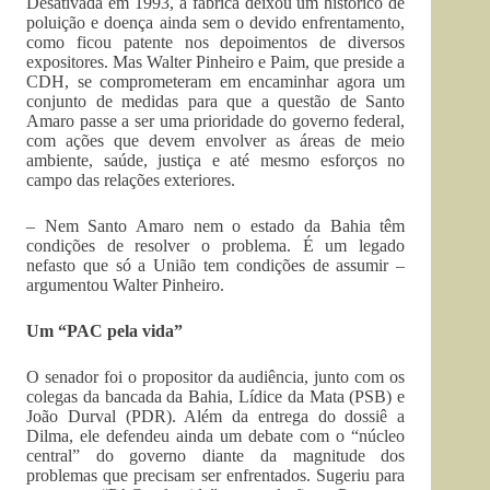
Desativada em 1993, a fábrica deixou um histórico de
poluição e doença ainda sem o devido enfrentamento,
como ficou patente nos depoimentos de diversos
expositores. Mas Walter Pinheiro e Paim, que preside a
CDH, se comprometeram em encaminhar agora um
conjunto de medidas para que a questão de Santo
Amaro passe a ser uma prioridade do governo federal,
com ações que devem envolver as áreas de meio
ambiente, saúde, justiça e até mesmo esforços no
campo das relações exteriores.
– Nem Santo Amaro nem o estado da Bahia têm
condições de resolver o problema. É um legado
nefasto que só a União tem condições de assumir –
argumentou Walter Pinheiro.
Um “PAC pela vida”
O senador foi o propositor da audiência, junto com os
colegas da bancada da Bahia, Lídice da Mata (PSB) e
João Durval (PDR). Além da entrega do dossiê a
Dilma, ele defendeu ainda um debate com o “núcleo
central” do governo diante da magnitude dos
problemas que precisam ser enfrentados. Sugeriu para