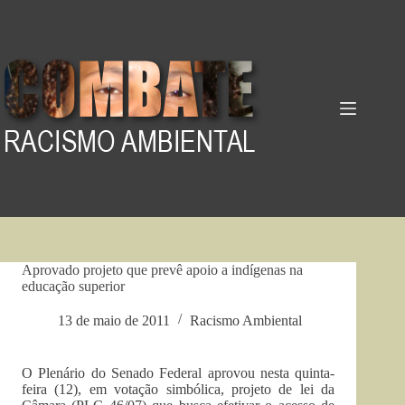
Pular
para
o
conteúdo
Aprovado projeto que prevê apoio a indígenas na
educação superior
13 de maio de 2011
Racismo Ambiental
O Plenário do Senado Federal aprovou nesta quinta-
feira (12), em votação simbólica, projeto de lei da