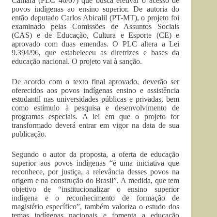
Câmara (PLC 46/07) que busca efetivar o acesso de
povos indígenas ao ensino superior. De autoria do
então deputado Carlos Abicalil (PT-MT), o projeto foi
examinado pelas Comissões de Assuntos Sociais
(CAS) e de Educação, Cultura e Esporte (CE) e
aprovado com duas emendas. O PLC altera a Lei
9.394/96, que estabeleceu as diretrizes e bases da
educação nacional. O projeto vai à sanção.
De acordo com o texto final aprovado, deverão ser
oferecidos aos povos indígenas ensino e assistência
estudantil nas universidades públicas e privadas, bem
como estímulo à pesquisa e desenvolvimento de
programas especiais. A lei em que o projeto for
transformado deverá entrar em vigor na data de sua
publicação.
Segundo o autor da proposta, a oferta de educação
superior aos povos indígenas “é uma iniciativa que
reconhece, por justiça, a relevância desses povos na
origem e na construção do Brasil”. A medida, que tem
objetivo de “institucionalizar o ensino superior
indígena e o reconhecimento de formação de
magistério específico”, também valoriza o estudo dos
temas indígenas nacionais e fomenta a educação