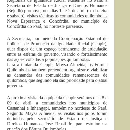
Regionais de Igualdade Racial existentes no Pará, a
Secretaria de Estado de Justiça e Direitos Humanos
(Sejudh) promove, nos dias 1° e 2 de abril (sexta-feira
e sábado), visitas técnicas às comunidades quilombolas
Nova Esperança e Concórdia, no município de
Concórdia do Pará, no nordeste paraense.
A Secretaria, por meio da Coordenação Estadual de
Políticas de Promoção da Igualdade Racial (Ceppir),
quer dispor de um espaço permanente de articulação
entre as esferas de governo, visando o fortalecimento
das ações voltadas a populações quilombolas.
Para a titular da Ceppir, Maysa Almeida, os Fóruns
Quilombolas também pretendem organizar e viabilizar
as demandas das comunidades remanescentes de
quilombos, que segundo ela são prioridade para o atual
governo.
A próxima visita da equipe da Ceppir será nos dias 8 e
09 de abril, a comunidades nos municípios de
Castanhal e Inhangapi, também no nordeste do Pará.
Segundo Maysa Almeida, as visitas aos polos foram
definidas pelo secretário de Estado de Justiça e
Direitos Humanos, José Brasil Jr., para estruturar a
criação dos Fóruns Quilombolas.