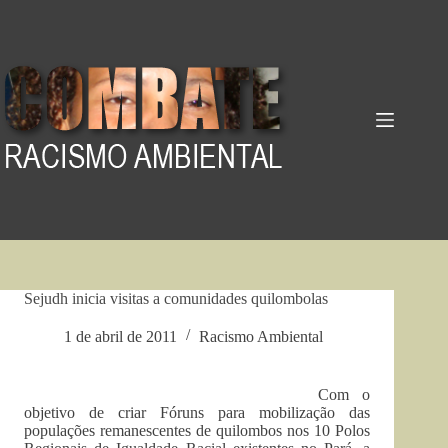
Pular
para
o
conteúdo
Sejudh inicia visitas a comunidades quilombolas
1 de abril de 2011
Racismo Ambiental
Com o
objetivo de criar Fóruns para mobilização das
populações remanescentes de quilombos nos 10 Polos