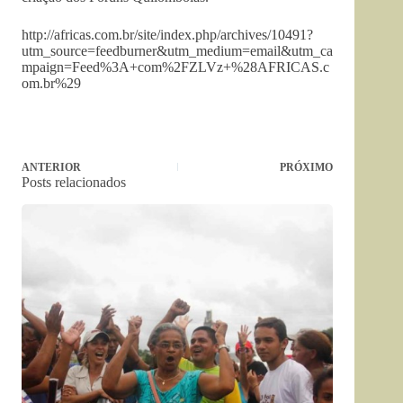
http://africas.com.br/site/index.php/archives/10491?
utm_source=feedburner&utm_medium=email&utm_ca
mpaign=Feed%3A+com%2FZLVz+%28AFRICAS.c
om.br%29
ANTERIOR
PRÓXIMO
Posts relacionados