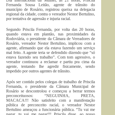
Dia Internacional da Mulher, as 21 horas, Priscila
Fernanda Sousa Leitão, agente de trânsito do
município de Rosário, registrou queixa na delegacia
regional da cidade, contra o vereador Nestor Bertulino,
por tentativa de agressão e injuria racial.
Segundo Priscila Fernanda, por volta das 20 horas,
quando estava em plantão, nas proximidades da
Rodoviária, o presidente da Câmara de Vereadores de
Rosário, vereador Nestor Bertulino, implicou com a
agente, afirmando que ela estava fazendo um serviço
mal feito. A agente teria se defendido dizendo que “só
estava fazendo seu trabalho”. Com tom agressivo, o
vereador continuou a reclamar e partiu pra cima da
agente, tentando lhe agredir fisicamente, sendo
impedido por outros agentes de trânsito.
Após ser contido pelos colegas de trabalho de Priscila
Fernanda, o presidente da Câmara Municipal de
Rosário se descontrolou e começou a berrar termos
preconceituosos: “NEGUINHA, PRETA,
MACACA!!! Não satisfeito com a manifestação
pública de preconceito racial, o vereador Nestor
Bertulino ameaçou a funcionária pública. “Tu vai me
pagar, tu vai me pagar!!! Priscila disse, ao nosso