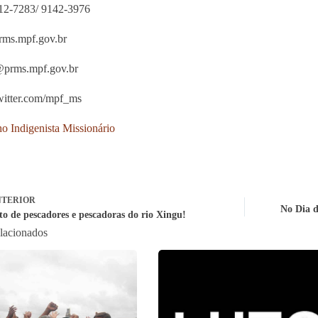
312-7283/ 9142-3976
ms.mpf.gov.br
prms.mpf.gov.br
itter.com/mpf_ms
o Indigenista Missionário
TERIOR
No Dia d
to de pescadores e pescadoras do rio Xingu!
elacionados