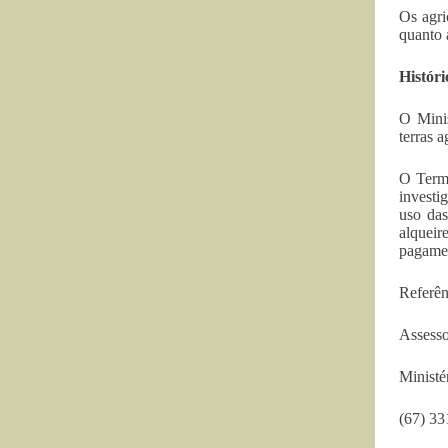
Os agri
quanto 
Históri
O Minis
terras 
O Termo
investi
uso das
alqueir
pagament
Referên
Assesso
Ministé
(67) 3