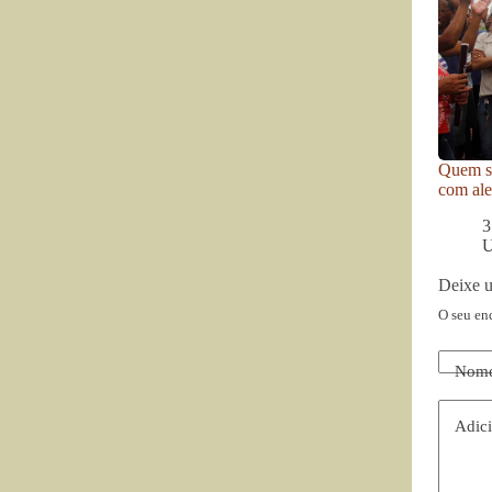
Quem se
com ale
3
U
Deixe 
O seu en
Nom
Adici