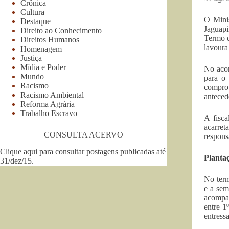
Crônica
Cultura
O Mini
Destaque
Jaguapi
Direito ao Conhecimento
Termo d
Direitos Humanos
lavoura
Homenagem
Justiça
Mídia e Poder
No acor
Mundo
para o 
Racismo
comprov
Racismo Ambiental
anteced
Reforma Agrária
Trabalho Escravo
A fisca
acarret
CONSULTA ACERVO
respons
Clique aqui para consultar postagens publicadas até
Plantaç
31/dez/15
.
No term
e a sem
acompan
entre 1
entressa