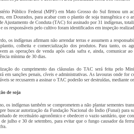
stério Público Federal (MPF) em Mato Grosso do Sul firmou um aco
ru, em Dourados, para acabar com o plantio de soja transgênica e o a
e Ajustamento de Conduta (TAC) foi assinado por 31 indígenas, totali
 e os responsáveis pelo cultivo foram identificados em inspeção realiz
do, os indígenas afirmam não arrendar terras e assumem a responsabi
plantio, colheita e comercialização dos produtos. Para tanto, os a
em as operações de venda após cada safra e, ainda, comunicar ao 
ência mínima de 30 dias.
lização do cumprimento das cláusulas do TAC será feita pelo Mini
ará em sanções penais, cíveis e administrativas. As lavouras onde for
áveis se recusarem a assinar o TAC poderão ser destruídas, mediante or
ão de soja
o, os indígenas também se comprometem a não plantar sementes transg
pre buscar autorização da Fundação Nacional do Índio (Funai) para su
hado de receituário agronômico e obedecer o vazio sanitário, que consi
º de julho e 30 de setembro, para evitar que o fungo causador da ferru
fra.