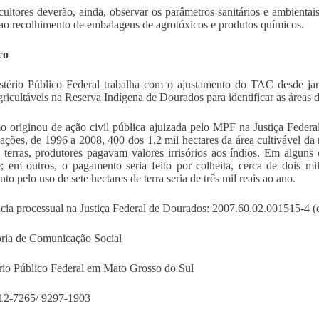
cultores deverão, ainda, observar os parâmetros sanitários e ambientais 
ao recolhimento de embalagens de agrotóxicos e produtos químicos.
co
tério Público Federal trabalha com o ajustamento do TAC desde jan
agricultáveis na Reserva Indígena de Dourados para identificar as áreas d
 originou de ação civil pública ajuizada pelo MPF na Justiça Fede
gações, de 1996 a 2008, 400 dos 1,2 mil hectares da área cultivável da
 terras, produtores pagavam valores irrisórios aos índios. Em alguns
e; em outros, o pagamento seria feito por colheita, cerca de dois mi
o pelo uso de sete hectares de terra seria de três mil reais ao ano.
cia processual na Justiça Federal de Dourados: 2007.60.02.001515-4 (
ria de Comunicação Social
rio Público Federal em Mato Grosso do Sul
312-7265/ 9297-1903