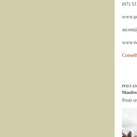
(67) 3
www.pr
ascom@
www.tw
Conselh
POST
AN
Manifes
Posts r