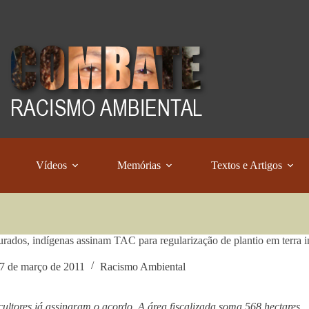
Vídeos
Memórias
Textos e Artigos
ados, indígenas assinam TAC para regularização de plantio em terra 
7 de março de 2011
Racismo Ambiental
cultores já assinaram o acordo. A área fiscalizada soma 568 hectares