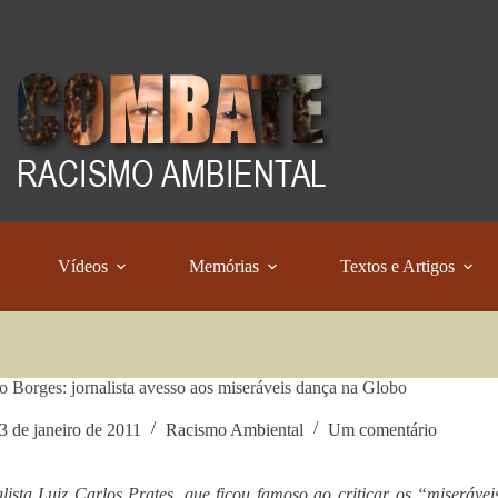
Vídeos
Memórias
Textos e Artigos
o Borges: jornalista avesso aos miseráveis dança na Globo
3 de janeiro de 2011
Racismo Ambiental
Um comentário
lista Luiz Carlos Prates, que ficou famoso ao criticar os “miseráv