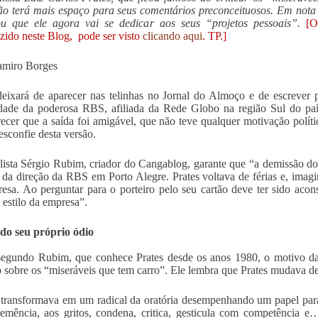
o terá mais espaço para seus comentários preconceituosos. Em nota 
ou que ele agora vai se dedicar aos seus “projetos pessoais”.
[O
zido neste Blog, pode ser visto
clicando aqui
. TP.]
amiro Borges
deixará de aparecer nas telinhas no Jornal do Almoço e de escrever 
dade da poderosa RBS, afiliada da Rede Globo na região Sul do paí
recer que a saída foi amigável, que não teve qualquer motivação polít
sconfie desta versão.
lista Sérgio Rubim, criador do Cangablog, garante que “a demissão do
 da direção da RBS em Porto Alegre. Prates voltava de férias e, imag
esa. Ao perguntar para o porteiro pelo seu cartão deve ter sido acon
estilo da empresa”.
do seu próprio ódio
egundo Rubim, que conhece Prates desde os anos 1980, o motivo da 
sobre os “miseráveis que tem carro”. Ele lembra que Prates mudava d
 transformava em um radical da oratória desempenhando um papel par
mência, aos gritos, condena, critica, gesticula com competência e…