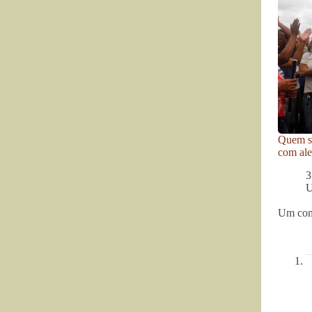
Quem se
com ale
3
U
Um com