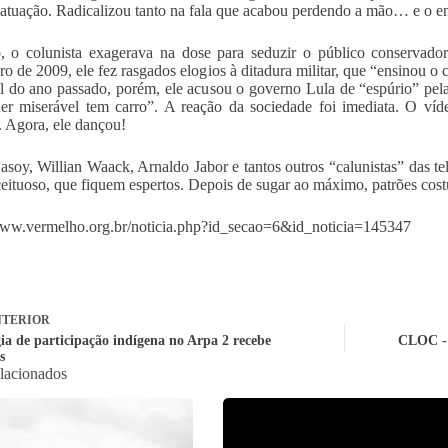
 atuação. Radicalizou tanto na fala que acabou perdendo a mão… e o 
, o colunista exagerava na dose para seduzir o público conservad
o de 2009, ele fez rasgados elogios à ditadura militar, que “ensinou o
l do ano passado, porém, ele acusou o governo Lula de “espúrio” pela
er miserável tem carro”. A reação da sociedade foi imediata. O víd
t. Agora, ele dançou!
asoy, Willian Waack, Arnaldo Jabor e tantos outros “calunistas” das t
eituoso, que fiquem espertos. Depois de sugar ao máximo, patrões cos
www.vermelho.org.br/noticia.php?id_secao=6&id_noticia=145347
TERIOR
gia de participação indígena no Arpa 2 recebe
CLOC - 
s
elacionados