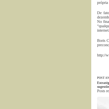
própria
De fato
dezembr
No fina
“qualqu
interne
Boris C
preconc
http://
POST
AN
Estraté
sugestõe
Posts r