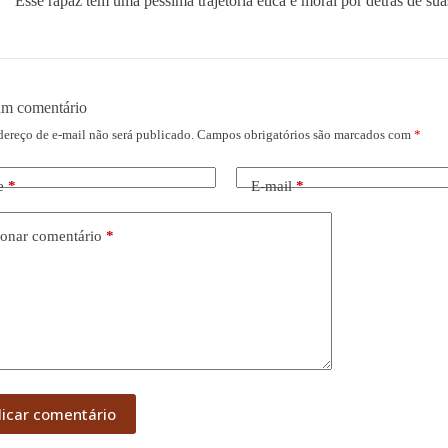
Esse rapaz tem uma pessima trajetoria etica e moral por detras de sua
um comentário
dereço de e-mail não será publicado.
Campos obrigatórios são marcados com
*
e
*
E-mail
*
onar comentário
*
licar comentário