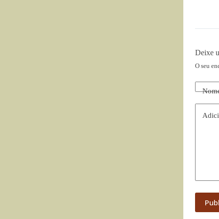
Deixe 
O seu en
Nom
Adici
Pub