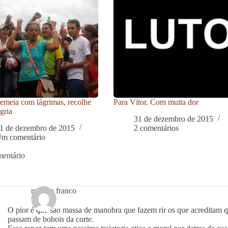
meia com lágrimas, recolhe
Para Vítor. Com muita dor
gria
31 de dezembro de 2015
1 de dezembro de 2015
2 comentários
m comentário
entário
roberto franco
O pior é que sao massa de manobra que fazem rir os que acreditam q
passam de bobois da corte.