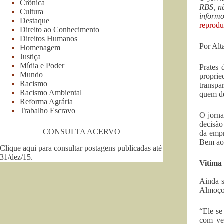
Crônica
RBS, nã
Cultura
inform
Destaque
reprodu
Direito ao Conhecimento
Direitos Humanos
Por Alt
Homenagem
Justiça
Mídia e Poder
Prates 
Mundo
proprie
Racismo
transpa
Racismo Ambiental
quem de
Reforma Agrária
Trabalho Escravo
O jorna
decisão
CONSULTA ACERVO
da empr
Bem ao 
Clique aqui para consultar postagens publicadas até
31/dez/15
.
Vitima 
Ainda s
Almoço 
“Ele se
com vee