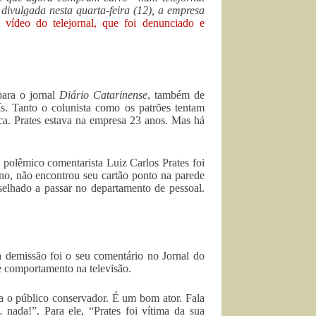
divulgada nesta quarta-feira (12), a empresa
 vídeo do telejornal, que foi denunciado e
para o jornal
Diário Catarinense
, também de
s. Tanto o colunista como os patrões tentam
ica. Prates estava na empresa 23 anos. Mas há
 polêmico comentarista Luiz Carlos Prates foi
ino, não encontrou seu cartão ponto na parede
selhado a passar no departamento de pessoal.
demissão foi o seu comentário no Jornal do
e comportamento na televisão.
a o público conservador. É um bom ator. Fala
 nada!”. Para ele, “Prates foi vítima da sua