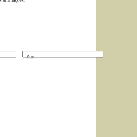
s afirmaçoes.
Site