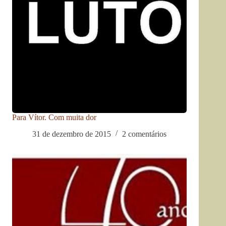
Para Vítor. Com muita dor
31 de dezembro de 2015
2 comentários