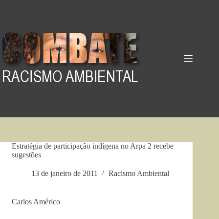
Pular
para
o
conteúdo
Estratégia de participação indígena no Arpa 2 recebe
sugestões
13 de janeiro de 2011
Racismo Ambiental
Carlos Américo