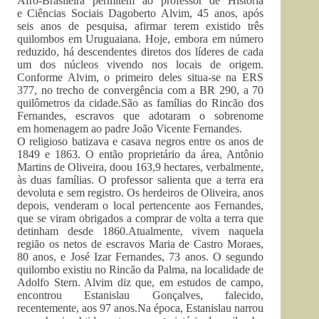
Afro-Brasileira permitem ao professor de História
e Ciências Sociais Dagoberto Alvim, 45 anos, após
seis anos de pesquisa, afirmar terem existido três
quilombos em Uruguaiana. Hoje, embora em número
reduzido, há descendentes diretos dos líderes de cada
um dos núcleos vivendo nos locais de origem.
Conforme Alvim, o primeiro deles situa-se na ERS
377, no trecho de convergência com a BR 290, a 70
quilômetros da cidade.São as famílias do Rincão dos
Fernandes, escravos que adotaram o sobrenome
em homenagem ao padre João Vicente Fernandes.
O religioso batizava e casava negros entre os anos de
1849 e 1863. O então proprietário da área, Antônio
Martins de Oliveira, doou 163,9 hectares, verbalmente,
às duas famílias. O professor salienta que a terra era
devoluta e sem registro. Os herdeiros de Oliveira, anos
depois, venderam o local pertencente aos Fernandes,
que se viram obrigados a comprar de volta a terra que
detinham desde 1860.Atualmente, vivem naquela
região os netos de escravos Maria de Castro Moraes,
80 anos, e José Izar Fernandes, 73 anos. O segundo
quilombo existiu no Rincão da Palma, na localidade de
Adolfo Stern. Alvim diz que, em estudos de campo,
encontrou Estanislau Gonçalves, falecido,
recentemente, aos 97 anos.Na época, Estanislau narrou