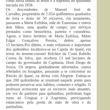
como havia obtido as terras e a trajetória do quilombo
iniciada em 1858.
Os descendentes de Manoel José de
Carvalho, proprietário de 1.654 quilômetros quadrados
de terra e dono de 50 escravos, em testamento,
passaram a Maria Eufrásia, mãe de Estanislau e outros
dois filhos, uma quadra de campo, por serviços
prestados como benzedeira, parteira e curandeira.
Agora, o único herdeiro de Maria Eufrásia, Mário
Edgar Gonçalves Pereira, detém apenas
15 hectares.Por último, o mais volumoso e importante
dos quilombos localizava-se na Capela do Ipané, em
terras do tenente-coronel Belchior da Costa Rabello
Correa da Silva, que recebera 13 mil hectares de
campo do governador da Capitania, Dom Diogo de
Souza. Os negros, gradualmente alforriados, outros
rebelados ou foragidos, passaram a se concentrar no
Rincão do Ipané, na divisa com Alegrete. Estima-se
que 200 quilombolas se reuniram naquele ponto para
poderem preservar seus hábitos, costumes e religião. O
professor acrescenta que os escravos mais atuantes,
em vez de partirem para quilombos, preferiram fugir
rumo ao Uruguai e à Argentina, preocupando
estancieiros pela perda de mão de obra e do
patrimônio.