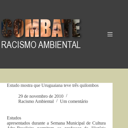
Pular
para
o
conteúdo
Estudo mostra que Uruguaiana teve três quilombos
29 de novembro de 2010
Racismo Ambiental
Um comentário
Estudos
apresentados durante a Semana Municipal de Cultura