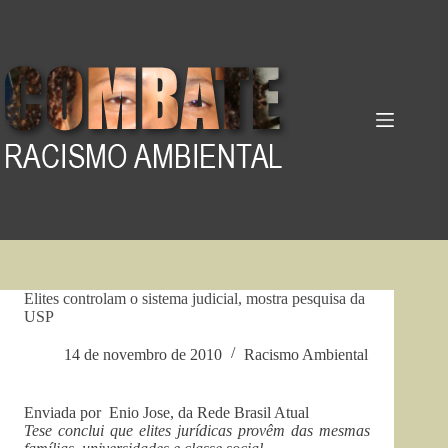
Pular
para
o
conteúdo
Elites controlam o sistema judicial, mostra pesquisa da
USP
14 de novembro de 2010
Racismo Ambiental
Enviada por Enio Jose, da Rede Brasil Atual
Tese conclui que elites jurídicas provêm das mesmas