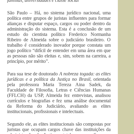
famílias, universidades e classe social
São Paulo – Há, no sistema jurídico nacional, uma
política entre grupos de juristas influentes para formar
alianças e disputar espaço, cargos ou poder dentro da
administração do sistema. Esta é a conclusão de um
estudo do cientista político Frederico Normanha
Ribeiro de Almeida sobre o judiciário brasileiro. O
trabalho é considerado inovador porque constata um
jogo político “difícil de entender em uma área em que
as pessoas não são eleitas e, sim, sobem na carreira, a
princípio, por mérito”.
Para sua tese de doutorado
A nobreza togada: as elites
jurídicas e a política da Justiça no Brasil
, orientada
pela professora Maria Tereza Aina Sadek, da
Faculdade de Filosofia, Letras e Ciências Humanas
(FFLCH) da USP, Almeida fez entrevistas, analisou
currículos e biografias e fez uma análise documental
da Reforma do Judiciário, avaliando as elites
institucionais, profissionais e intelectuais.
Segundo ele, as elites institucionais são compostas por
juristas que ocupam cargos chave das instituições da