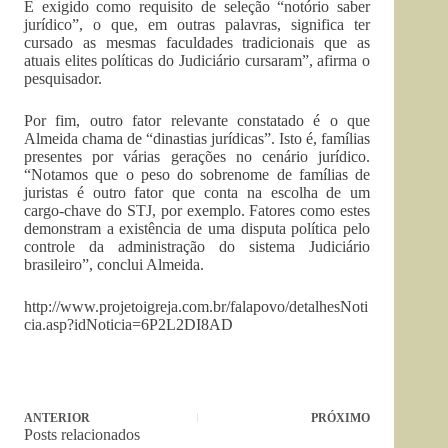
É exigido como requisito de seleção “notório saber
jurídico”, o que, em outras palavras, significa ter
cursado as mesmas faculdades tradicionais que as
atuais elites políticas do Judiciário cursaram”, afirma o
pesquisador.
Por fim, outro fator relevante constatado é o que
Almeida chama de “dinastias jurídicas”. Isto é, famílias
presentes por várias gerações no cenário jurídico.
“Notamos que o peso do sobrenome de famílias de
juristas é outro fator que conta na escolha de um
cargo-chave do STJ, por exemplo. Fatores como estes
demonstram a existência de uma disputa política pelo
controle da administração do sistema Judiciário
brasileiro”, conclui Almeida.
http://www.projetoigreja.com.br/falapovo/detalhesNoti
cia.asp?idNoticia=6P2L2DI8AD
ANTERIOR
PRÓXIMO
Posts relacionados