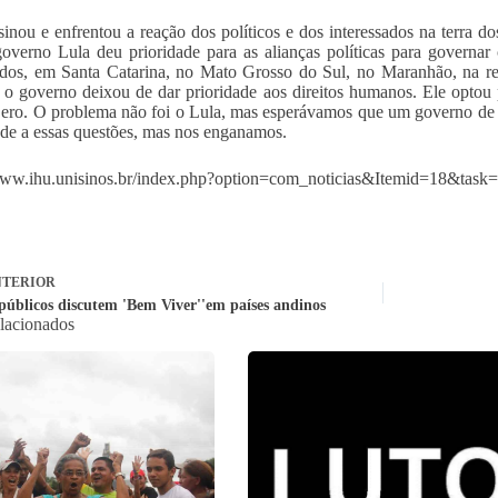
sinou e enfrentou a reação dos políticos e dos interessados na terra
overno Lula deu prioridade para as alianças políticas para governar 
ados, em Santa Catarina, no Mato Grosso do Sul, no Maranhão, na re
, o governo deixou de dar prioridade aos direitos humanos. Ele optou p
ro. O problema não foi o Lula, mas esperávamos que um governo de u
ade a essas questões, mas nos enganamos.
www.ihu.unisinos.br/index.php?option=com_noticias&Itemid=18&task
TERIOR
públicos discutem 'Bem Viver''em países andinos
elacionados