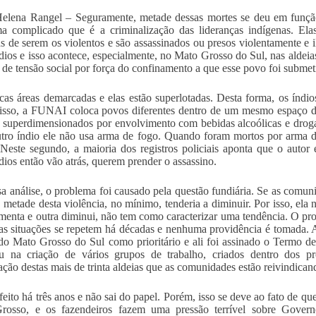
elena Rangel – Seguramente, metade dessas mortes se deu em função
a complicado que é a criminalização das lideranças indígenas. Elas
s de serem os violentos e são assassinados ou presos violentamente e i
ndios e isso acontece, especialmente, no Mato Grosso do Sul, nas aldei
 de tensão social por força do confinamento a que esse povo foi submet
as áreas demarcadas e elas estão superlotadas. Desta forma, os índi
sso, a FUNAI coloca povos diferentes dentro de um mesmo espaço de 
 superdimensionados por envolvimento com bebidas alcoólicas e dro
tro índio ele não usa arma de fogo. Quando foram mortos por arma d
Neste segundo, a maioria dos registros policiais aponta que o auto
ndios então vão atrás, querem prender o assassino.
a análise, o problema foi causado pela questão fundiária. Se as comu
, metade desta violência, no mínimo, tenderia a diminuir. Por isso, 
enta e outra diminui, não tem como caracterizar uma tendência. O prob
as situações se repetem há décadas e nenhuma providência é tomada. A
do Mato Grosso do Sul como prioritário e ali foi assinado o Termo 
u na criação de vários grupos de trabalho, criados dentro dos pr
ção destas mais de trinta aldeias que as comunidades estão reivindican
 feito há três anos e não sai do papel. Porém, isso se deve ao fato de qu
rosso, e os fazendeiros fazem uma pressão terrível sobre Gove