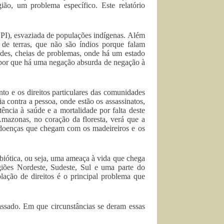
ião, um problema específico. Este relatório
SPI), esvaziada de populações indígenas. Além
de terras, que não são índios porque falam
ndes, cheias de problemas, onde há um estado
 por que há uma negação absurda de negação à
o e os direitos particulares das comunidades
ia contra a pessoa, onde estão os assassinatos,
ência à saúde e a mortalidade por falta deste
 Amazonas, no coração da floresta, verá que a
s doenças que chegam com os madeireiros e os
iótica, ou seja, uma ameaça à vida que chega
egiões Nordeste, Sudeste, Sul e uma parte do
lação de direitos é o principal problema que
ssado. Em que circunstâncias se deram essas