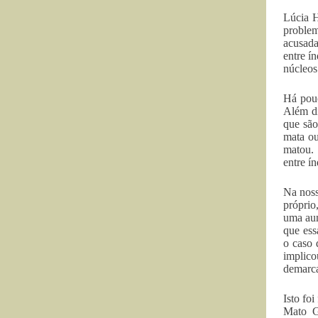
Lúcia H
problem
acusada
entre í
núcleos
Há pouc
Além di
que são
mata ou
matou. 
entre í
Na noss
próprio
uma aum
que ess
o caso 
implico
demarca
Isto foi
Mato G