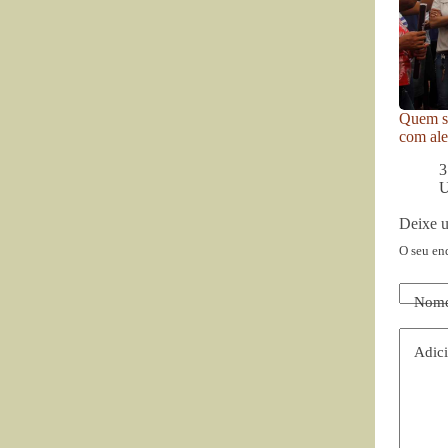
Quem se
com ale
3
U
Deixe 
O seu en
Nom
Adici