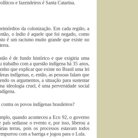
líticos e fazendeiros é Santa Catarina.
primórdios da colonização. Em cada região, a
 Então, o índio é aquele que foi negado, como
disto é um racismo muito grande que existe no
terra.
stão é de fundo histórico e que exigiria uma
 trabalho com a questão indígena há 35 anos,
enho que explicar que existe no Brasil uma lei
eas indígenas, e, então, as pessoas falam que
endo os argumentos, a situação para sustentar
ma ideologia cruel, é uma perversidade social
ndígena.
contra os povos indígenas brasileiros?
emplo, quando aconteceu a Eco 92, o governo
país sediasse o evento e, por isso, liberou a
as terras, pois os processos estavam todos
mpurrou com a barriga e jogou para o Lula.