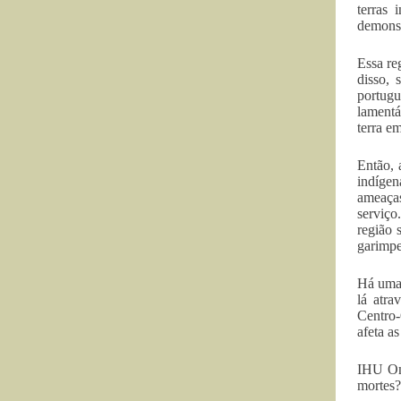
terras 
demonst
Essa re
disso,
portugu
lamentá
terra e
Então, 
indígen
ameaças
serviço
região 
garimpe
Há uma 
lá atra
Centro-
afeta a
IHU On-
mortes?