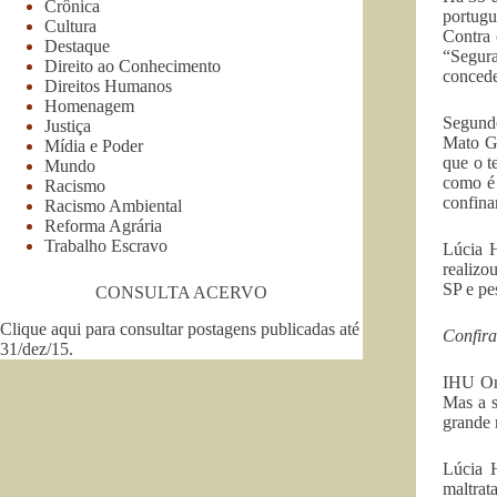
Crônica
portugu
Cultura
Contra 
Destaque
“Segura
Direito ao Conhecimento
concede
Direitos Humanos
Homenagem
Segundo
Justiça
Mato Gr
Mídia e Poder
que o t
Mundo
como é 
Racismo
confina
Racismo Ambiental
Reforma Agrária
Trabalho Escravo
Lúcia H
realizo
SP e pe
CONSULTA ACERVO
Clique aqui para consultar postagens publicadas até
Confira
31/dez/15
.
IHU On-
Mas a s
grande 
Lúcia 
maltrat