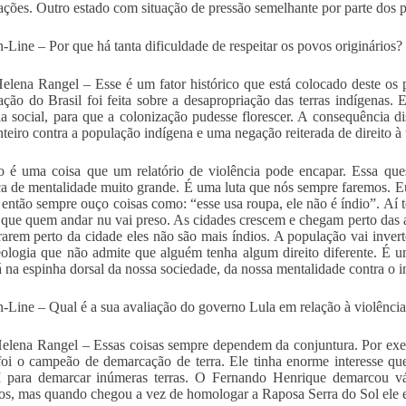
ções. Outro estado com situação de pressão semelhante por parte dos po
Line – Por que há tanta dificuldade de respeitar os povos originários?
elena Rangel – Esse é um fator histórico que está colocado deste os 
ação do Brasil foi feita sobre a desapropriação das terras indígenas.
ia social, para que a colonização pudesse florescer. A consequência 
inteiro contra a população indígena e uma negação reiterada de direito à 
o é uma coisa que um relatório de violência pode encapar. Essa que
 de mentalidade muito grande. É uma luta que nós sempre faremos. Eu
 então sempre ouço coisas como: “esse usa roupa, ele não é índio”. Aí t
 que quem andar nu vai preso. As cidades crescem e chegam perto das ár
arem perto da cidade eles não são mais índios. A população vai invert
eologia que não admite que alguém tenha algum direito diferente. É u
á na espinha dorsal da nossa sociedade, da nossa mentalidade contra o i
Line – Qual é a sua avaliação do governo Lula em relação à violência 
elena Rangel – Essas coisas sempre dependem da conjuntura. Por ex
foi o campeão de demarcação de terra. Ele tinha enorme interesse que 
para demarcar inúmeras terras. O Fernando Henrique demarcou vári
s, mas quando chegou a vez de homologar a Raposa Serra do Sol ele e