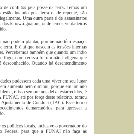
 de conflitos pela posse da terra. Temos um
 estão lutando pela terra e, de repente, são
legalmente. Uma outra parte é de assassinatos
as dos kaiowá-guarani, onde temos verdadeiros
ido.
os não podem plantar, porque não têm espaço.
terra. E é aí que nascem as tensões internas
gas. Percebemos também que quando um índio
e fogo, com certeza foi um não indígena que
r é desconhecido. Quando há desentendimento
nidades pudessem cada uma viver em seu lugar
ela nem aumenta nem diminui, porque em um ano
lema, e isso sempre nos deixa estarrecidos, é
 FUNAI, até por força deste relatório, tomou
de Ajustamento de Conduta (TAC). Esse termo
ocedimentos demarcatórios, para apressar a
do.
e os políticos locais, inclusive o governador do
rno Federal para que a FUNAI não faça as