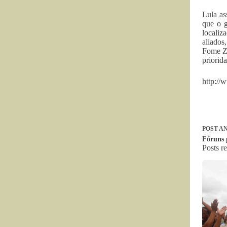
Lula as
que o g
localiz
aliados
Fome Ze
priorid
http://
POST
AN
Fóruns 
Posts r