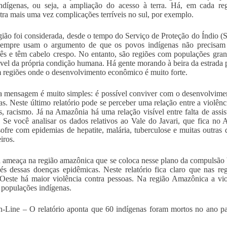
indígenas, ou seja, a ampliação do acesso à terra. Há, em cada reg
ra mais uma vez complicações terríveis no sul, por exemplo.
gião foi considerada, desde o tempo do Serviço de Proteção do Índio (
 sempre usam o argumento de que os povos indígenas não precisam 
ês e têm cabelo crespo. No entanto, são regiões com populações gra
vel da própria condição humana. Há gente morando à beira da estrada
m regiões onde o desenvolvimento econômico é muito forte.
a mensagem é muito simples: é possível conviver com o desenvolviment
as. Neste último relatório pode se perceber uma relação entre a violênc
, racismo. Já na Amazônia há uma relação visível entre falta de assist
. Se você analisar os dados relativos ao Vale do Javari, que fica no
sofre com epidemias de hepatite, malária, tuberculose e muitas outra
iros.
ameaça na região amazônica que se coloca nesse plano da compulsão b
vés dessas doenças epidêmicas. Neste relatório fica claro que nas r
Oeste há maior violência contra pessoas. Na região Amazônica a vio
s populações indígenas.
Line – O relatório aponta que 60 indígenas foram mortos no ano pa