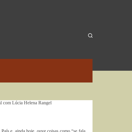
ial com Lúcia Helena Rangel
País e, ainda hoje, ouve coisas como “se fala