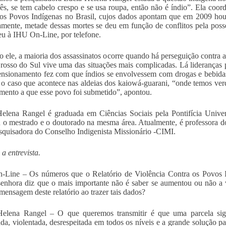
ês, se tem cabelo crespo e se usa roupa, então não é índio”. Ela coo
os Povos Indígenas no Brasil, cujos dados apontam que em 2009 houv
mente, metade dessas mortes se deu em função de conflitos pela posse 
u à IHU On-Line, por telefone.
 ele, a maioria dos assassinatos ocorre quando há perseguição contra a
osso do Sul vive uma das situações mais complicadas. Lá lideranças p
ensionamento fez com que índios se envolvessem com drogas e bebidas,
o caso que acontece nas aldeias dos kaiowá-guarani, “onde temos verd
mento a que esse povo foi submetido”, apontou.
elena Rangel é graduada em Ciências Sociais pela Pontifícia Unive
u o mestrado e o doutorado na mesma área. Atualmente, é professora d
squisadora do Conselho Indigenista Missionário -CIMI.
 a entrevista.
Line – Os números que o Relatório de Violência Contra os Povos In
enhora diz que o mais importante não é saber se aumentou ou não a vi
mensagem deste relatório ao trazer tais dados?
Helena Rangel – O que queremos transmitir é que uma parcela sign
ada, violentada, desrespeitada em todos os níveis e a grande solução