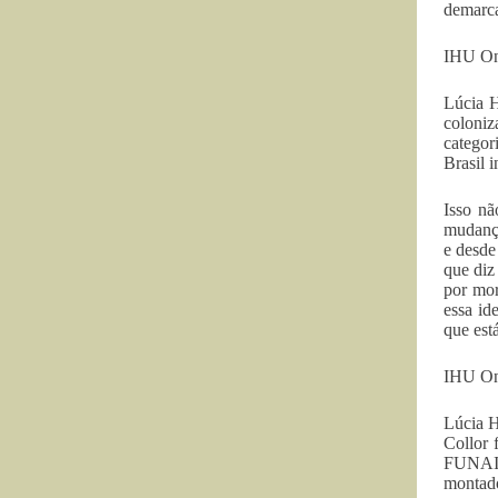
demarca
IHU On-
Lúcia H
coloniz
categor
Brasil 
Isso nã
mudança
e desde
que diz
por mor
essa id
que est
IHU On-
Lúcia H
Collor 
FUNAI 
montado