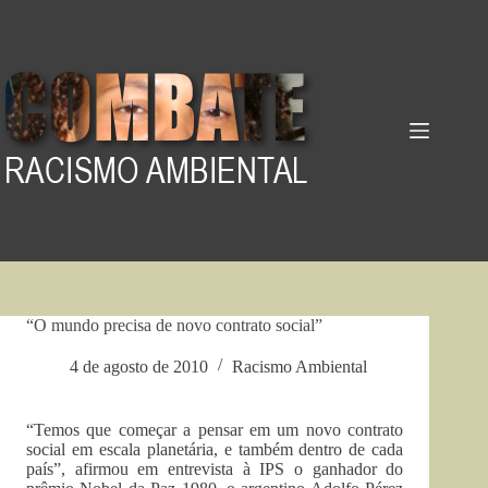
Pular
para
o
conteúdo
“O mundo precisa de novo contrato social”
4 de agosto de 2010
Racismo Ambiental
“Temos que começar a pensar em um novo contrato
social em escala planetária, e também dentro de cada
país”, afirmou em entrevista à IPS o ganhador do