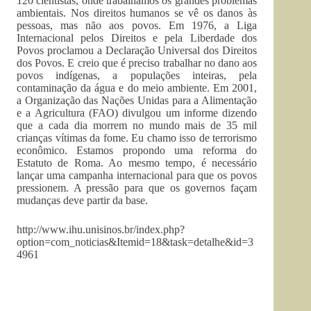
120 cientistas, onde trabalhamos os grandes problemas
ambientais. Nos direitos humanos se vê os danos às
pessoas, mas não aos povos. Em 1976, a Liga
Internacional pelos Direitos e pela Liberdade dos
Povos proclamou a Declaração Universal dos Direitos
dos Povos. E creio que é preciso trabalhar no dano aos
povos indígenas, a populações inteiras, pela
contaminação da água e do meio ambiente. Em 2001,
a Organização das Nações Unidas para a Alimentação
e a Agricultura (FAO) divulgou um informe dizendo
que a cada dia morrem no mundo mais de 35 mil
crianças vítimas da fome. Eu chamo isso de terrorismo
econômico. Estamos propondo uma reforma do
Estatuto de Roma. Ao mesmo tempo, é necessário
lançar uma campanha internacional para que os povos
pressionem. A pressão para que os governos façam
mudanças deve partir da base.
http://www.ihu.unisinos.br/index.php?
option=com_noticias&Itemid=18&task=detalhe&id=3
4961