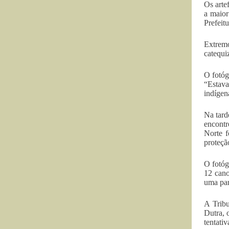
Os arte
a maior
Prefeitu
Extremo
catequi
O fotóg
“Estava
indígen
Na tard
encontr
Norte f
proteçã
O fotóg
12 cano
uma par
A Trib
Dutra, 
tentati