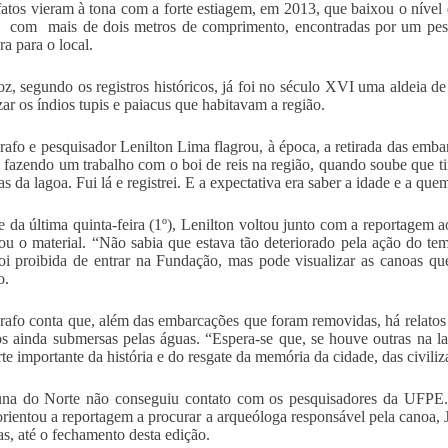
fatos vieram à tona com a forte estiagem, em 2013, que baixou o nível 
 com mais de dois metros de comprimento, encontradas por um pesca
ra para o local.
z, segundo os registros históricos, já foi no século XVI uma aldeia de
zar os índios tupis e paiacus que habitavam a região.
rafo e pesquisador Lenilton Lima flagrou, à época, a retirada das emba
 fazendo um trabalho com o boi de reis na região, quando soube que
as da lagoa. Fui lá e registrei. E a expectativa era saber a idade e a que
e da última quinta-feira (1º), Lenilton voltou junto com a reportagem 
ou o material. “Não sabia que estava tão deteriorado pela ação do te
oi proibida de entrar na Fundação, mas pode visualizar as canoas q
o.
rafo conta que, além das embarcações que foram removidas, há relatos d
s ainda submersas pelas águas. “Espera-se que, se houve outras na la
te importante da história e do resgate da memória da cidade, das civiliz
una do Norte não conseguiu contato com os pesquisadores da UFPE
orientou a reportagem a procurar a arqueóloga responsável pela canoa,
vas, até o fechamento desta edição.