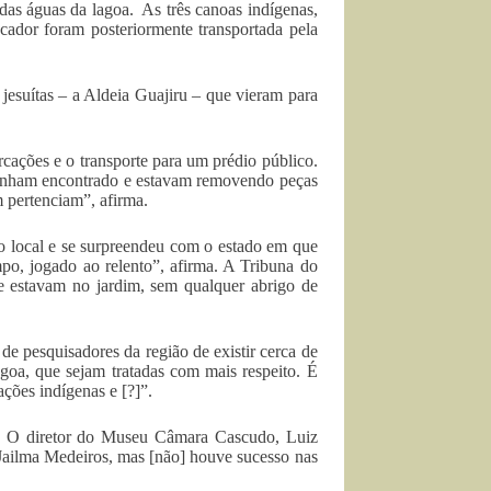
das águas da lagoa. As três canoas indígenas,
dor foram posteriormente transportada pela
 jesuítas – a Aldeia Guajiru – que vieram para
rcações e o transporte para um prédio público.
 tinham encontrado e estavam removendo peças
m pertenciam”, afirma.
ao local e se surpreendeu com o estado em que
mpo, jogado ao relento”, afirma. A Tribuna do
ue estavam no jardim, sem qualquer abrigo de
e pesquisadores da região de existir cerca de
goa, que sejam tratadas com mais respeito. É
ações indígenas e [?]”.
. O diretor do Museu Câmara Cascudo, Luiz
 Jailma Medeiros, mas [não] houve sucesso nas