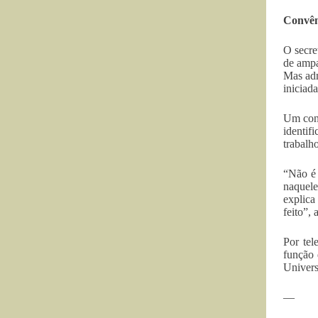
Convên
O secre
de ampa
Mas adm
iniciada
Um conv
identif
trabalh
“Não é 
naquele
explica
feito”, 
Por tel
função 
Univers
—