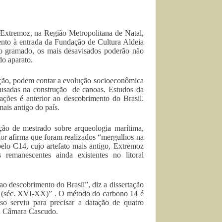
e Extremoz, na Região Metropolitana de Natal,
lento à entrada da Fundação de Cultura Aldeia
 no gramado, os mais desavisados poderão não
do aparato.
ão, podem contar a evolução socioeconômica
s usadas na construção de canoas. Estudos da
ões é anterior ao descobrimento do Brasil.
ais antigo do país.
ão de mestrado sobre arqueologia marítima,
or afirma que foram realizados “mergulhos na
lo C14, cujo artefato mais antigo, Extremoz
emanescentes ainda existentes no litoral
 ao descobrimento do Brasil”, diz a dissertação
l (séc. XVI-XX)” . O método do carbono 14 é
o serviu para precisar a datação de quatro
eu Câmara Cascudo.