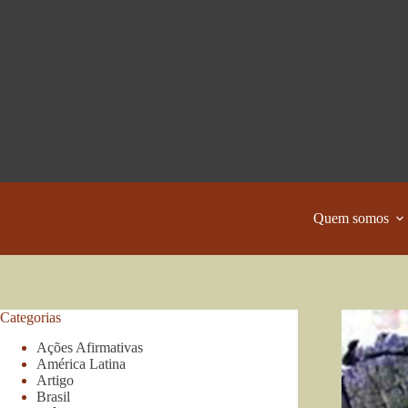
Pular
para
o
conteúdo
Quem somos
Categorias
Ações Afirmativas
América Latina
Artigo
Brasil