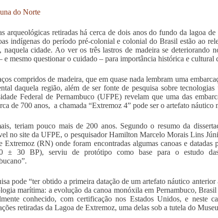
buna do Norte
as arqueológicas retiradas há cerca de dois anos do fundo da lagoa d
as indígenas do período pré-colonial e colonial do Brasil estão ao re
, naquela cidade. Ao ver os três lastros de madeira se deteriorando
 – e mesmo questionar o cuidado – para importância histórica e cultural 
ços compridos de madeira, que em quase nada lembram uma embarcaç
ntal daquela região, além de ser fonte de pesquisa sobre tecnologia
sidade Federal de Pernambuco (UFPE) revelam que uma das embarcaç
ca de 700 anos, a chamada “Extremoz 4” pode ser o artefato náutico m
is, teriam pouco mais de 200 anos. Segundo o resumo da dissertaç
vel no site da UFPE, o pesquisador Hamilton Marcelo Morais Lins Júni
e Extremoz (RN) onde foram encontradas algumas canoas e datadas pe
0 ± 30 BP), serviu de protótipo como base para o estudo das r
bucano”.
isa pode “ter obtido a primeira datação de um artefato náutico anterior
logia marítima: a evolução da canoa monóxila em Pernambuco, Brasi
mente conhecido, com certificação nos Estados Unidos, e neste cas
ções retiradas da Lagoa de Extremoz, uma delas sob a tutela do Mus