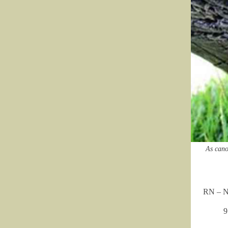
As cano
RN – Na
9