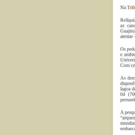
Na
Tri
Relíqui
as cano
Guajiru
atentar
Os peda
e ambie
Univer
Com cer
As dema
disponí
lagoa d
04 (70
pernam
A pesqu
“arqueo
mundial
embarca