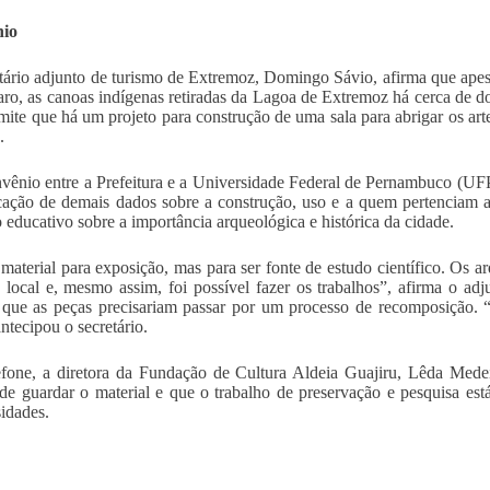
io
tário adjunto de turismo de Extremoz, Domingo Sávio, afirma que apesar
ro, as canoas indígenas retiradas da Lagoa de Extremoz há cerca de d
ite que há um projeto para construção de uma sala para abrigar os arte
.
ênio entre a Prefeitura e a Universidade Federal de Pernambuco (UFPE
icação de demais dados sobre a construção, uso e a quem pertenciam a
o educativo sobre a importância arqueológica e histórica da cidade.
material para exposição, mas para ser fonte de estudo científico. Os a
 local e, mesmo assim, foi possível fazer os trabalhos”, afirma o adj
 que as peças precisariam passar por um processo de recomposição. 
antecipou o secretário.
efone, a diretora da Fundação de Cultura Aldeia Guajiru, Lêda Mede
de guardar o material e que o trabalho de preservação e pesquisa est
idades.