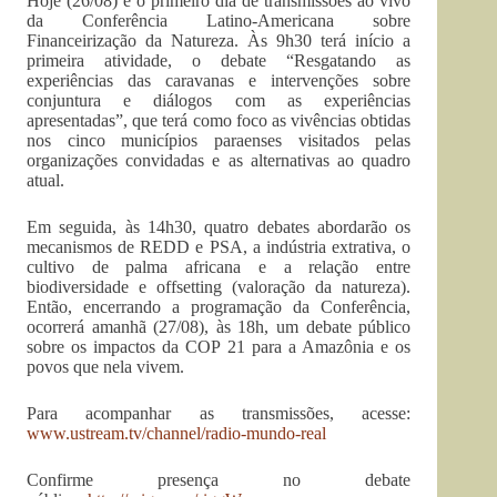
Hoje (26/08) é o primeiro dia de transmissões ao vivo
da Conferência Latino-Americana sobre
Financeirização da Natureza. Às 9h30 terá início a
primeira atividade, o debate “Resgatando as
experiências das caravanas e intervenções sobre
conjuntura e diálogos com as experiências
apresentadas”, que terá como foco as vivências obtidas
nos cinco municípios paraenses visitados pelas
organizações convidadas e as alternativas ao quadro
atual.
Em seguida, às 14h30, quatro debates abordarão os
mecanismos de REDD e PSA, a indústria extrativa, o
cultivo de palma africana e a relação entre
biodiversidade e offsetting (valoração da natureza).
Então, encerrando a programação da Conferência,
ocorrerá amanhã (27/08), às 18h, um debate público
sobre os impactos da COP 21 para a Amazônia e os
povos que nela vivem.
Para acompanhar as transmissões, acesse:
www.ustream.tv/channel/radio-
mundo-real
Confirme presença no debate