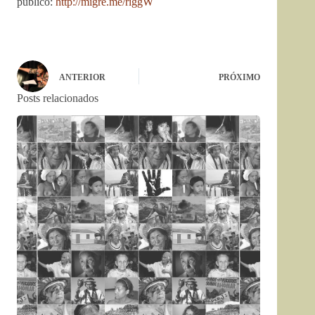
público:
http://migre.me/riggW
ANTERIOR
PRÓXIMO
Posts relacionados