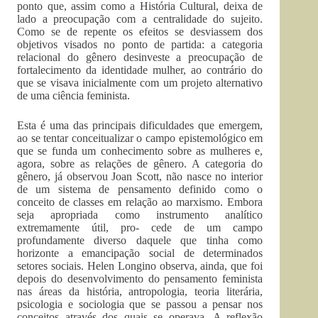
ponto que, assim como a História Cultural, deixa de
lado a preocupação com a centralidade do sujeito.
Como se de repente os efeitos se desviassem dos
objetivos visados no ponto de partida: a categoria
relacional do gênero desinveste a preocupação de
fortalecimento da identidade mulher, ao contrário do
que se visava inicialmente com um projeto alternativo
de uma ciência feminista.
Esta é uma das principais dificuldades que emergem,
ao se tentar conceitualizar o campo epistemológico em
que se funda um conhecimento sobre as mulheres e,
agora, sobre as relações de gênero. A categoria do
gênero, já observou Joan Scott, não nasce no interior
de um sistema de pensamento definido como o
conceito de classes em relação ao marxismo. Embora
seja apropriada como instrumento analítico
extremamente útil, pro- cede de um campo
profundamente diverso daquele que tinha como
horizonte a emancipação social de determinados
setores sociais. Helen Longino observa, ainda, que foi
depois do desenvolvimento do pensamento feminista
nas áreas da história, antropologia, teoria literária,
psicologia e sociologia que se passou a pensar nos
conceitos através dos quais se operava. A reflexão