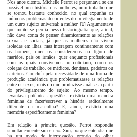
Nos anos oitenta, Michelle Perrot se perguntava se era
possível uma história das mulheres, num trabalho que
se tornou bastante conhecido, no qual expunha os
inúmeros problemas decorrentes do privilegiamento de
um outro sujeito universal: a mulher.
[1]
Argumentava
que muito se perdia nessa historiografia que, afinal,
não dava conta de pensar dinamicamente as relações
sexuais e sociais, já que as mulheres não vivem
isoladas em ilhas, mas interagem continuamente com
os homens, quer os consideremos na figura de
maridos, pais ou irmãos, quer enquanto profissionais
com os quais convivemos no cotidiano, como os
colegas de trabalho, os médicos, dentistas, padeiros ou
carteiros. Concluía pela necessidade de uma forma de
produção acadêmica que problematizasse as relações
entre os sexos, mais do que produzisse análises a partir
do privilegiamento do sujeito. Ao mesmo tempo,
levantava polêmicas questões: existiria uma maneira
feminina de fazer/escrever a história, radicalmente
diferente da masculina? E, ainda, existiria uma
memória especificamente feminina?
Em relação à primeira questão, Perrot respondia
simultaneamente sim e não. Sim, porque entendia que
há um modo de interrogação próprio do olhar