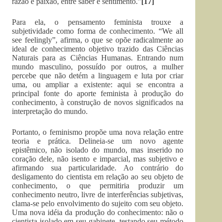
razão e paixão, entre saber e sentimento.”
[17]
Para ela, o pensamento feminista trouxe a
subjetividade como forma de conhecimento. “We all
see feelingly”, afirma, o que se opõe radicalmente ao
ideal de conhecimento objetivo trazido das Ciências
Naturais para as Ciências Humanas. Entrando num
mundo masculino, possuído por outros, a mulher
percebe que não detém a linguagem e luta por criar
uma, ou ampliar a existente: aqui se encontra a
principal fonte do aporte feminista à produção do
conhecimento, à construção de novos significados na
interpretação do mundo.
Portanto, o feminismo propõe uma nova relação entre
teoria e prática. Delineia-se um novo agente
epistêmico, não isolado do mundo, mas inserido no
coração dele, não isento e imparcial, mas subjetivo e
afirmando sua particularidade. Ao contrário do
desligamento do cientista em relação ao seu objeto de
conhecimento, o que permitiria produzir um
conhecimento neutro, livre de interferências subjetivas,
clama-se pelo envolvimento do sujeito com seu objeto.
Uma nova idéia da produção do conhecimento: não o
cientista isolado em seu gabinete, testando seu método