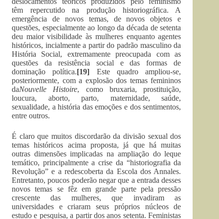
deslocamentos teóricos produzidos pelo feminismo
têm repercutido na produção historiográfica. A
emergência de novos temas, de novos objetos e
questões, especialmente ao longo da década de setenta
deu maior visibilidade às mulheres enquanto agentes
históricos, incialmente a partir do padrão masculino da
História Social, extremamente preocupada com as
questões da resistência social e das formas de
dominação política.
[19]
Este quadro ampliou-se,
posteriormente, com a explosão dos temas femininos
da
Nouvelle Histoire
, como bruxaria, prostituição,
loucura, aborto, parto, maternidade, saúde,
sexualidade, a história das emoções e dos sentimentos,
entre outros.
É claro que muitos discordarão da divisão sexual dos
temas históricos acima proposta, já que há muitas
outras dimensões implicadas na ampliação do leque
temático, principalmente a crise da “historiografia da
Revolução” e a redescoberta da Escola dos Annales.
Entretanto, poucos poderão negar que a entrada desses
novos temas se fêz em grande parte pela pressão
crescente das mulheres, que invadiram as
universidades e criaram seus próprios núcleos de
estudo e pesquisa, a partir dos anos setenta. Feministas