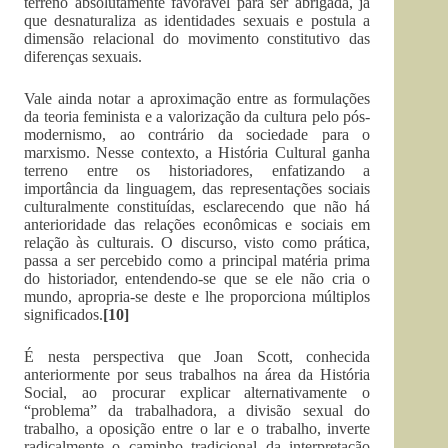
terreno absolutamente favorável para ser abrigada, já
que desnaturaliza as identidades sexuais e postula a
dimensão relacional do movimento constitutivo das
diferenças sexuais.
Vale ainda notar a aproximação entre as formulações
da teoria feminista e a valorização da cultura pelo pós-
modernismo, ao contrário da sociedade para o
marxismo. Nesse contexto, a História Cultural ganha
terreno entre os historiadores, enfatizando a
importância da linguagem, das representações sociais
culturalmente constituídas, esclarecendo que não há
anterioridade das relações econômicas e sociais em
relação às culturais. O discurso, visto como prática,
passa a ser percebido como a principal matéria prima
do historiador, entendendo-se que se ele não cria o
mundo, apropria-se deste e lhe proporciona múltiplos
significados.
[10]
É nesta perspectiva que Joan Scott, conhecida
anteriormente por seus trabalhos na área da História
Social, ao procurar explicar alternativamente o
“problema” da trabalhadora, a divisão sexual do
trabalho, a oposição entre o lar e o trabalho, inverte
radicalmente o caminho tradicional da interpretação