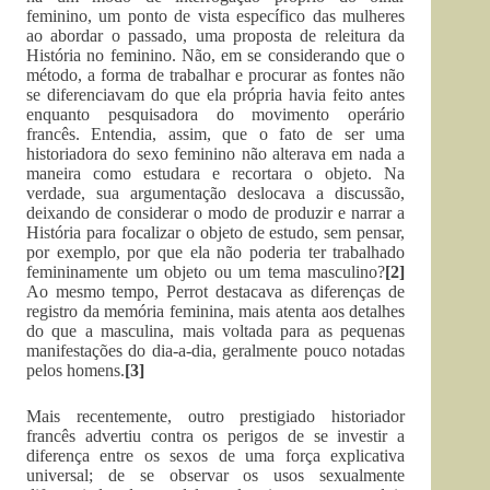
feminino, um ponto de vista específico das mulheres
ao abordar o passado, uma proposta de releitura da
História no feminino. Não, em se considerando que o
método, a forma de trabalhar e procurar as fontes não
se diferenciavam do que ela própria havia feito antes
enquanto pesquisadora do movimento operário
francês. Entendia, assim, que o fato de ser uma
historiadora do sexo feminino não alterava em nada a
maneira como estudara e recortara o objeto. Na
verdade, sua argumentação deslocava a discussão,
deixando de considerar o modo de produzir e narrar a
História para focalizar o objeto de estudo, sem pensar,
por exemplo, por que ela não poderia ter trabalhado
femininamente um objeto ou um tema masculino?
[2]
Ao mesmo tempo, Perrot destacava as diferenças de
registro da memória feminina, mais atenta aos detalhes
do que a masculina, mais voltada para as pequenas
manifestações do dia-a-dia, geralmente pouco notadas
pelos homens.
[3]
Mais recentemente, outro prestigiado historiador
francês advertiu contra os perigos de se investir a
diferença entre os sexos de uma força explicativa
universal; de se observar os usos sexualmente