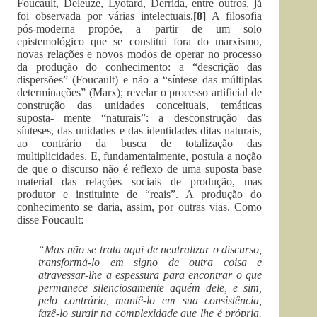
Foucault, Deleuze, Lyotard, Derrida, entre outros, já
foi observada por várias intelectuais.
[8]
A filosofia
pós-moderna propõe, a partir de um solo
epistemológico que se constitui fora do marxismo,
novas relações e novos modos de operar no processo
da produção do conhecimento: a “descrição das
dispersões” (Foucault) e não a “síntese das múltiplas
determinações” (Marx); revelar o processo artificial de
construção das unidades conceituais, temáticas
suposta- mente “naturais”: a desconstrução das
sínteses, das unidades e das identidades ditas naturais,
ao contrário da busca de totalização das
multiplicidades. E, fundamentalmente, postula a noção
de que o discurso não é reflexo de uma suposta base
material das relações sociais de produção, mas
produtor e instituinte de “reais”. A produção do
conhecimento se daria, assim, por outras vias. Como
disse Foucault:
“Mas não se trata aqui de neutralizar o discurso,
transformá-lo em signo de outra coisa e
atravessar-lhe a espessura para encontrar o que
permanece silenciosamente aquém dele, e sim,
pelo contrário, mantê-lo em sua consistência,
fazê-lo surgir na complexidade que lhe é própria.