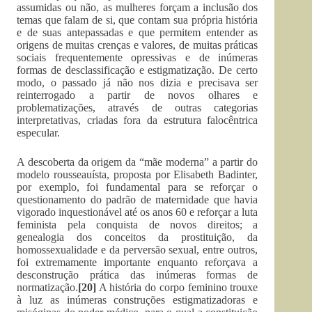
assumidas ou não, as mulheres forçam a inclusão dos
temas que falam de si, que contam sua própria história
e de suas antepassadas e que permitem entender as
origens de muitas crenças e valores, de muitas práticas
sociais frequentemente opressivas e de inúmeras
formas de desclassificação e estigmatização. De certo
modo, o passado já não nos dizia e precisava ser
reinterrogado a partir de novos olhares e
problematizações, através de outras categorias
interpretativas, criadas fora da estrutura falocêntrica
especular.
A descoberta da origem da “mãe moderna” a partir do
modelo rousseauísta, proposta por Elisabeth Badinter,
por exemplo, foi fundamental para se reforçar o
questionamento do padrão de maternidade que havia
vigorado inquestionável até os anos 60 e reforçar a luta
feminista pela conquista de novos direitos; a
genealogia dos conceitos da prostituição, da
homossexualidade e da perversão sexual, entre outros,
foi extremamente importante enquanto reforçava a
desconstrução prática das inúmeras formas de
normatização.
[20]
A história do corpo feminino trouxe
à luz as inúmeras construções estigmatizadoras e