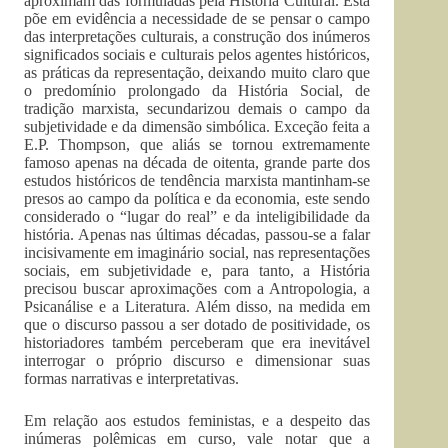
aproximam das formuladas pela História Cultural. Esta
põe em evidência a necessidade de se pensar o campo
das interpretações culturais, a construção dos inúmeros
significados sociais e culturais pelos agentes históricos,
as práticas da representação, deixando muito claro que
o predomínio prolongado da História Social, de
tradição marxista, secundarizou demais o campo da
subjetividade e da dimensão simbólica. Exceção feita a
E.P. Thompson, que aliás se tornou extremamente
famoso apenas na década de oitenta, grande parte dos
estudos históricos de tendência marxista mantinham-se
presos ao campo da política e da economia, este sendo
considerado o “lugar do real” e da inteligibilidade da
história. Apenas nas últimas décadas, passou-se a falar
incisivamente em imaginário social, nas representações
sociais, em subjetividade e, para tanto, a História
precisou buscar aproximações com a Antropologia, a
Psicanálise e a Literatura. Além disso, na medida em
que o discurso passou a ser dotado de positividade, os
historiadores também perceberam que era inevitável
interrogar o próprio discurso e dimensionar suas
formas narrativas e interpretativas.
Em relação aos estudos feministas, e a despeito das
inúmeras polêmicas em curso, vale notar que a