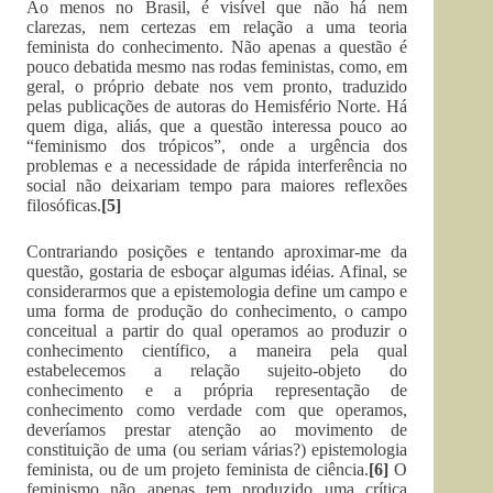
Ao menos no Brasil, é visível que não há nem
clarezas, nem certezas em relação a uma teoria
feminista do conhecimento. Não apenas a questão é
pouco debatida mesmo nas rodas feministas, como, em
geral, o próprio debate nos vem pronto, traduzido
pelas publicações de autoras do Hemisfério Norte. Há
quem diga, aliás, que a questão interessa pouco ao
“feminismo dos trópicos”, onde a urgência dos
problemas e a necessidade de rápida interferência no
social não deixariam tempo para maiores reflexões
filosóficas.
[5]
Contrariando posições e tentando aproximar-me da
questão, gostaria de esboçar algumas idéias. Afinal, se
considerarmos que a epistemologia define um campo e
uma forma de produção do conhecimento, o campo
conceitual a partir do qual operamos ao produzir o
conhecimento científico, a maneira pela qual
estabelecemos a relação sujeito-objeto do
conhecimento e a própria representação de
conhecimento como verdade com que operamos,
deveríamos prestar atenção ao movimento de
constituição de uma (ou seriam várias?) epistemologia
feminista, ou de um projeto feminista de ciência.
[6]
O
feminismo não apenas tem produzido uma crítica