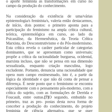
o aporte feminista às transformações em curso no
campo da produção do conhecimento.
Na consideração da existência de uma/várias
epistemologia/s feminista/s, valeria então destacarmos,
de início, dois pontos: o primeiro aponta para a
participação do feminismo na ampla crítica cultural,
teórica, epistemológica em curso, ao lado da
Psicanálise, da Hermenêutica, da Teoria Crítica
Marxista, do Desconstrutivismo e do Pós-modernismo.
Esta crítica revela o caráter particular de categorias
dominantes, que se apresentam como universais;
propõe a crítica da racionalidade burguesa, ocidental,
marxista incluso, que não se pensa em sua dimensão
sexualizada, enquanto criação masculina, logo
excludente. Portanto, denuncia uma racionalidade que
opera num campo ensimesmado, isto é, a partir da
lógica da identidade e que não dá conta de pensar a
diferença. É neste ponto que o feminismo se encontra
especialmente com o pensamento pós-moderno, com a
crítica do sujeito, com as formulações de Derrida e
Foucault, entre outras.
[7]
O segundo, embutido no
primeiro, traz as pro- postas desta nova forma de
conceber a produção do conhecimento, do projeto
feminista de ciência alternativa, que se quer