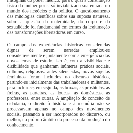
misóginas do poder médico, para o qual a constituição
física da mulher por si só inviabilizaria sua entrada no
mundo dos negócios e da política. O questionamento
das mitologias científicas sobre sua suposta natureza,
sobre a questão da maternidade, do corpo e da
sexualidade foi fundamental em termos da legitimação
das transformações libertadoras em curso.
O campo das experiências históricas consideradas
dignas de serem narradas ampliou-se
consideravelmente e juntamente com a emergência dos
novos temas de estudo, isto é, com a visibilidade e
dizibilidade que ganharam inúmeras práticas sociais,
culturais, religiosas, antes silenciadas, novos sujeitos
femininos foram incluídos no discurso histórico,
partindo-se inicialmente das trabalhadoras e militantes,
para incluir-se, em seguida, as bruxas, as prostitutas, as
freiras, as parteiras, as loucas, as domésticas, as
professoras, entre outras. A ampliação do conceito de
cidadania, o direito à história e à memória não se
processavam apenas no campo dos movimentos
sociais, passando a ser incorporados no discurso, ou
melhor, no próprio âmbito do processo da produção do
conhecimento.