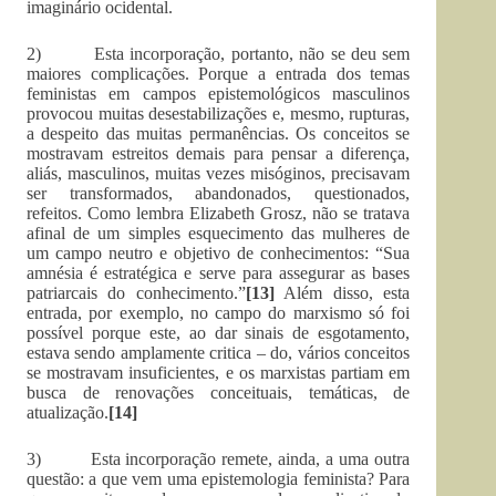
imaginário ocidental.
2) Esta incorporação, portanto, não se deu sem
maiores complicações. Porque a entrada dos temas
feministas em campos epistemológicos masculinos
provocou muitas desestabilizações e, mesmo, rupturas,
a despeito das muitas permanências. Os conceitos se
mostravam estreitos demais para pensar a diferença,
aliás, masculinos, muitas vezes misóginos, precisavam
ser transformados, abandonados, questionados,
refeitos. Como lembra Elizabeth Grosz, não se tratava
afinal de um simples esquecimento das mulheres de
um campo neutro e objetivo de conhecimentos: “Sua
amnésia é estratégica e serve para assegurar as bases
patriarcais do conhecimento.”
[13]
Além disso, esta
entrada, por exemplo, no campo do marxismo só foi
possível porque este, ao dar sinais de esgotamento,
estava sendo amplamente critica – do, vários conceitos
se mostravam insuficientes, e os marxistas partiam em
busca de renovações conceituais, temáticas, de
atualização.
[14]
3) Esta incorporação remete, ainda, a uma outra
questão: a que vem uma epistemologia feminista? Para