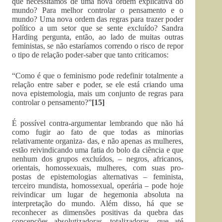
que necessitamos de uma nova ordem explicativa do
mundo? Para melhor controlar o pensamento e o
mundo? Uma nova ordem das regras para trazer poder
político a um setor que se sente excluído? Sandra
Harding pergunta, então, ao lado de muitas outras
feministas, se não estaríamos correndo o risco de repor
o tipo de relação poder-saber que tanto criticamos:
“Como é que o feminismo pode redefinir totalmente a
relação entre saber e poder, se ele está criando uma
nova epistemologia, mais um conjunto de regras para
controlar o pensamento?”
[15]
É possível contra-argumentar lembrando que não há
como fugir ao fato de que todas as minorias
relativamente organiza- das, e não apenas as mulheres,
estão reivindicando uma fatia do bolo da ciência e que
nenhum dos grupos excluídos, – negros, africanos,
orientais, homossexuais, mulheres, com suas pro-
postas de epistemologias alternativas – feminista,
terceiro mundista, homossexual, operária – pode hoje
reivindicar um lugar de hegemonia absoluta na
interpretação do mundo. Além disso, há que se
reconhecer as dimensões positivas da quebra das
concepções absolutizadoras, totalizadoras, que até