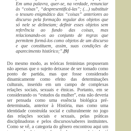
Em uma palavra, quer-se, na verdade, renunciar
às “coisas”, “despresentificá-las”; (…) substituir
o tesouro enigmático das “coisas” anteriores ao
discurso pela formação regular dos objetos que
só nele se delineiam; definir esses objetos sem
referência ao fundo das coisas, mas
relacionando-os ao conjunto de regras que
permitem formá-los como objetos de um discurso
e que constituem, assim, suas condições de
aparecimento histórico;”.
[9]
Do mesmo modo, as teóricas feministas propuseram
não apenas que o sujeito deixasse de ser tomado como
ponto de partida, mas que fosse considerado
dinamicamente como efeito das determinações
culturais, inserido em um campo de complexas
relações sociais, sexuais e étnicas. Portanto, em se
considerando os “estudos da mulher”, esta não deveria
ser pensada como uma essência biológica pré-
determinada, anterior à História, mas como uma
identidade construída social e culturalmente no jogo
das relações sociais e sexuais, pelas práticas
disciplinadoras e pelos discursos/saberes instituintes.
Como se vê, a categoria do gênero encontrou aqui um