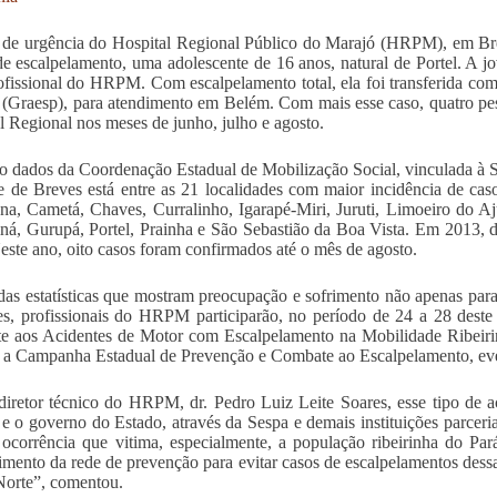
 de urgência do Hospital Regional Público do Marajó (HRPM), em Bre
de escalpelamento, uma adolescente de 16 anos, natural de Portel. A 
ofissional do HRPM. Com escalpelamento total, ela foi transferida 
 (Graesp), para atendimento em Belém. Com mais esse caso, quatro pes
l Regional nos meses de junho, julho e agosto.
 dados da Coordenação Estadual de Mobilização Social, vinculada à Se
e de Breves está entre as 21 localidades com maior incidência de cas
na, Cametá, Chaves, Curralinho, Igarapé-Miri, Juruti, Limoeiro do 
ná, Gurupá, Portel, Prainha e São Sebastião da Boa Vista. Em 2013, d
este ano, oito casos foram confirmados até o mês de agosto.
das estatísticas que mostram preocupação e sofrimento não apenas para
es, profissionais do HRPM participarão, no período de 24 a 28 dest
 aos Acidentes de Motor com Escalpelamento na Mobilidade Ribeirinh
 a Campanha Estadual de Prevenção e Combate ao Escalpelamento, eve
diretor técnico do HRPM, dr. Pedro Luiz Leite Soares, esse tipo de
 e o governo do Estado, através da Sespa e demais instituições parceria
 ocorrência que vitima, especialmente, a população ribeirinha do Par
cimento da rede de prevenção para evitar casos de escalpelamentos dess
Norte”, comentou.