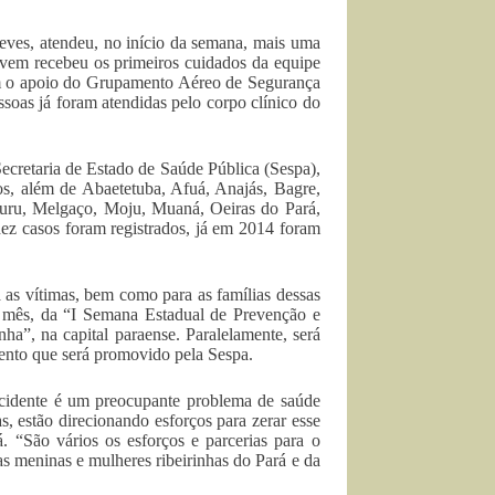
ves, atendeu, no início da semana, mais uma
jovem recebeu os primeiros cuidados da equipe
com o apoio do Grupamento Aéreo de Segurança
soas já foram atendidas pelo corpo clínico do
cretaria de Estado de Saúde Pública (Sespa),
os, além de Abaetetuba, Afuá, Anajás, Bagre,
Ajuru, Melgaço, Moju, Muaná, Oeiras do Pará,
ez casos foram registrados, já em 2014 foram
 as vítimas, bem como para as famílias dessas
e mês, da “I Semana Estadual de Prevenção e
a”, na capital paraense. Paralelamente, será
nto que será promovido pela Sespa.
 acidente é um preocupante problema de saúde
s, estão direcionando esforços para zerar esse
á. “São vários os esforços e parcerias para o
as meninas e mulheres ribeirinhas do Pará e da