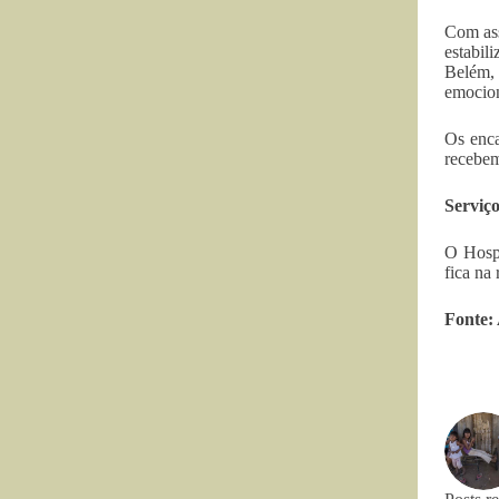
Com ass
estabil
Belém, 
emocion
Os enca
recebem
Serviço
O Hospi
fica na
Fonte: