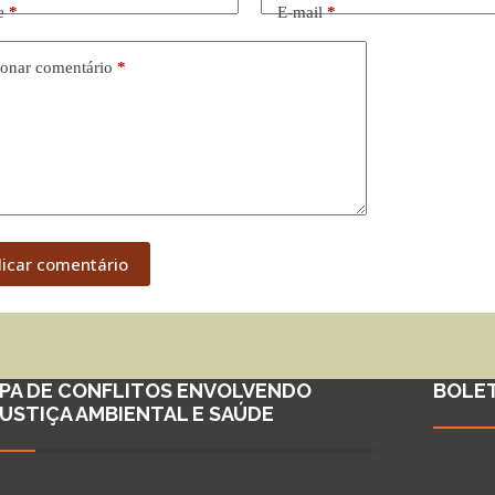
e
*
E-mail
*
onar comentário
*
licar comentário
PA DE CONFLITOS ENVOLVENDO
BOLE
JUSTIÇA AMBIENTAL E SAÚDE