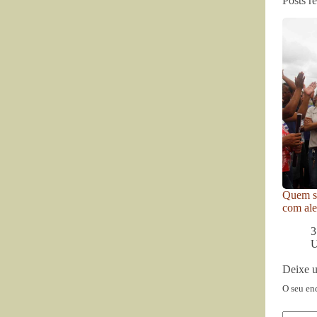
Posts r
Quem se
com ale
3
U
Deixe 
O seu en