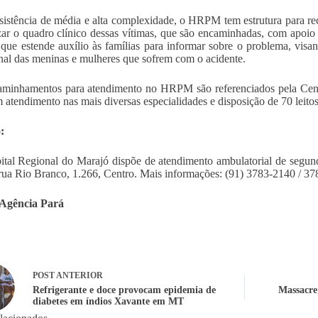
istência de média e alta complexidade, o HRPM tem estrutura para rec
izar o quadro clínico dessas vítimas, que são encaminhadas, com apoio
que estende auxílio às famílias para informar sobre o problema, visa
al das meninas e mulheres que sofrem com o acidente.
minhamentos para atendimento no HRPM são referenciados pela Centr
 atendimento nas mais diversas especialidades e disposição de 70 leitos
:
tal Regional do Marajó dispõe de atendimento ambulatorial de segunda
 rua Rio Branco, 1.266, Centro. Mais informações: (91) 3783-2140 / 3
 Agência Pará
POST
ANTERIOR
Refrigerante e doce provocam epidemia de
Massacre
diabetes em índios Xavante em MT