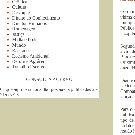
Crônica
Cultura
O setor
Destaque
vítima 
Direito ao Conhecimento
multipr
Direitos Humanos
Pública
Homenagem
Hospita
Justiça
Mídia e Poder
Mundo
Segundo
Racismo
a cidad
Racismo Ambiental
Barcare
Reforma Agrária
Oriximi
Trabalho Escravo
onze. N
CONSULTA ACERVO
Diante 
pacient
Clique aqui para consultar postagens publicadas até
Combate
31/dez/15
.
lançada
Para o 
pública
tipo de
fortale
região 