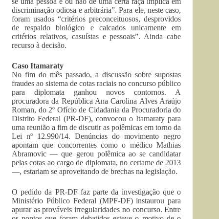
se uma pessoa é ou não de uma certa raça implica em
discriminação odiosa e arbitrária”. Para ele, neste caso,
foram usados “critérios preconceituosos, desprovidos
de respaldo biológico e calcados unicamente em
critérios relativos, casuístas e pessoais”. Ainda cabe
recurso à decisão.
Caso Itamaraty
No fim do mês passado, a discussão sobre supostas
fraudes ao sistema de cotas raciais no concurso público
para diplomata ganhou novos contornos. A
procuradora da República Ana Carolina Alves Araújo
Roman, do 2º Ofício de Cidadania da Procuradoria do
Distrito Federal (PR-DF), convocou o Itamaraty para
uma reunião a fim de discutir as polêmicas em torno da
Lei nº 12.990/14. Denúncias do movimento negro
apontam que concorrentes como o médico Mathias
Abramovic — que gerou polêmica ao se candidatar
pelas cotas ao cargo de diplomata, no certame de 2013
—, estariam se aproveitando de brechas na legislação.
O pedido da PR-DF faz parte da investigação que o
Ministério Público Federal (MPF-DF) instaurou para
apurar as prováveis irregularidades no concurso. Entre
os pontos que foram debatidos esteve o motivo de o