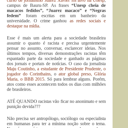
curso de jornalismo Juarez Xavier foi alvo na Unesp
,
campus de Bauru-SP. As frases
“Unesp cheia de
macacos fedidos”, “Juarez macaco” e “Negras
fedem”
foram escritas em um banheiro da
universidade. O crime ganhou
as redes sociais e
destaque na mídia
.
Esse é mais um alerta para a sociedade brasileira
assumir o quanto é racista e precisa urgentemente
pensar no assunto, conversar, esclarecer ideias. Nos
últimos tempos, diversas demonstrações racistas têm
espantado parte da sociedade e ganhado as páginas
dos jornais e portais de notícias. O caso da jornalista
Maju Coutinho
,
a estudante de Presidente Prudente
,
o
jogador do Corinthains
, o
ator global preso, Glória
Maria, o BBB 2015
. Só para lembrar alguns. Porém,
atos como esses acontecem todos os dias com milhões
de brasileiros.
ATÉ QUANDO racistas vão ficar no anonimato e sem
punição devida???
Não precisa ser antropólogo, sociólogo ou especialista
em humanas para ter a mínima noção sobre o tema.