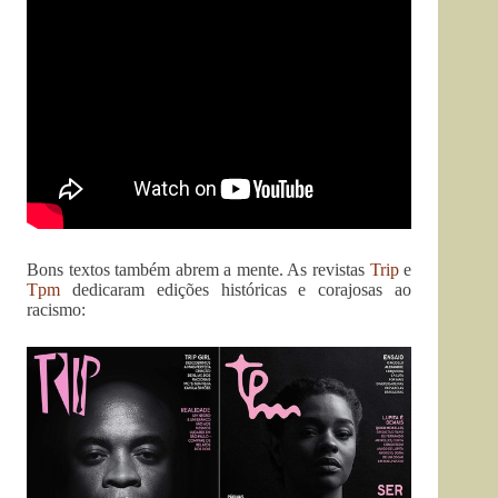
Bons textos também abrem a mente. As revistas
Trip
e
Tpm
dedicaram edições históricas e corajosas ao
racismo: