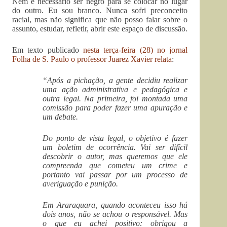
Nem é necessário ser negro para se colocar no lugar
do outro. Eu sou branco. Nunca sofri preconceito
racial, mas não significa que não posso falar sobre o
assunto, estudar, refletir, abrir este espaço de discussão.
Em texto publicado
nesta terça-feira (28) no jornal
Folha de S. Paulo o professor Juarez Xavier relata
:
“Após a pichação, a gente decidiu realizar
uma ação administrativa e pedagógica e
outra legal. Na primeira, foi montada uma
comissão para poder fazer uma apuração e
um debate.
Do ponto de vista legal, o objetivo é fazer
um boletim de ocorrência. Vai ser difícil
descobrir o autor, mas queremos que ele
compreenda que cometeu um crime e
portanto vai passar por um processo de
averiguação e punição.
Em Araraquara, quando aconteceu isso há
dois anos, não se achou o responsável. Mas
o que eu achei positivo: obrigou a