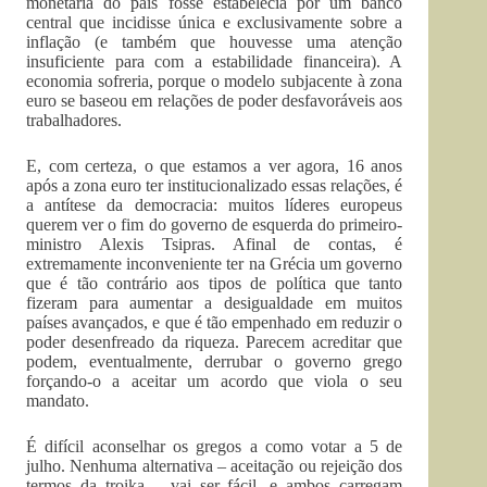
monetária do país fosse estabelecia por um banco
central que incidisse única e exclusivamente sobre a
inflação (e também que houvesse uma atenção
insuficiente para com a estabilidade financeira). A
economia sofreria, porque o modelo subjacente à zona
euro se baseou em relações de poder desfavoráveis aos
trabalhadores.
E, com certeza, o que estamos a ver agora, 16 anos
após a zona euro ter institucionalizado essas relações, é
a antítese da democracia: muitos líderes europeus
querem ver o fim do governo de esquerda do primeiro-
ministro Alexis Tsipras. Afinal de contas, é
extremamente inconveniente ter na Grécia um governo
que é tão contrário aos tipos de política que tanto
fizeram para aumentar a desigualdade em muitos
países avançados, e que é tão empenhado em reduzir o
poder desenfreado da riqueza. Parecem acreditar que
podem, eventualmente, derrubar o governo grego
forçando-o a aceitar um acordo que viola o seu
mandato.
É difícil aconselhar os gregos a como votar a 5 de
julho. Nenhuma alternativa – aceitação ou rejeição dos
termos da troika – vai ser fácil, e ambos carregam