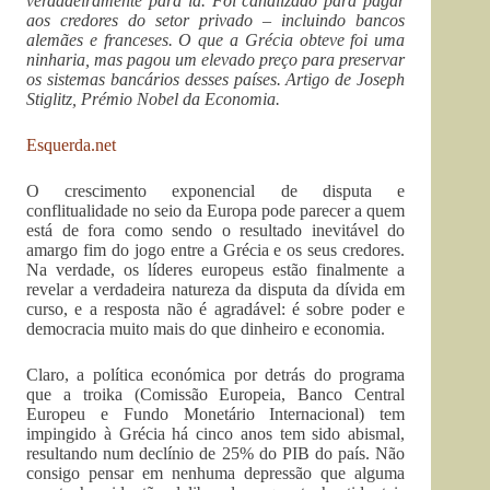
verdadeiramente para lá. Foi canalizado para pagar
aos credores do setor privado – incluindo bancos
alemães e franceses. O que a Grécia obteve foi uma
ninharia, mas pagou um elevado preço para preservar
os sistemas bancários desses países. Artigo de Joseph
Stiglitz, Prémio Nobel da Economia.
Esquerda.net
O crescimento exponencial de disputa e
conflitualidade no seio da Europa pode parecer a quem
está de fora como sendo o resultado inevitável do
amargo fim do jogo entre a Grécia e os seus credores.
Na verdade, os líderes europeus estão finalmente a
revelar a verdadeira natureza da disputa da dívida em
curso, e a resposta não é agradável: é sobre poder e
democracia muito mais do que dinheiro e economia.
Claro, a política económica por detrás do programa
que a troika (Comissão Europeia, Banco Central
Europeu e Fundo Monetário Internacional) tem
impingido à Grécia há cinco anos tem sido abismal,
resultando num declínio de 25% do PIB do país. Não
consigo pensar em nenhuma depressão que alguma