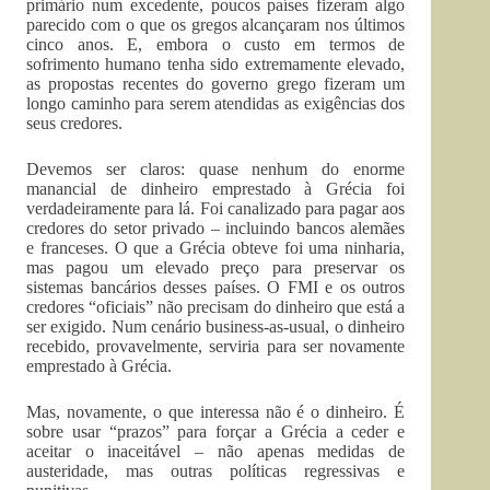
primário num excedente, poucos países fizeram algo
parecido com o que os gregos alcançaram nos últimos
cinco anos. E, embora o custo em termos de
sofrimento humano tenha sido extremamente elevado,
as propostas recentes do governo grego fizeram um
longo caminho para serem atendidas as exigências dos
seus credores.
Devemos ser claros: quase nenhum do enorme
manancial de dinheiro emprestado à Grécia foi
verdadeiramente para lá. Foi canalizado para pagar aos
credores do setor privado – incluindo bancos alemães
e franceses. O que a Grécia obteve foi uma ninharia,
mas pagou um elevado preço para preservar os
sistemas bancários desses países. O FMI e os outros
credores “oficiais” não precisam do dinheiro que está a
ser exigido. Num cenário business-as-usual, o dinheiro
recebido, provavelmente, serviria para ser novamente
emprestado à Grécia.
Mas, novamente, o que interessa não é o dinheiro. É
sobre usar “prazos” para forçar a Grécia a ceder e
aceitar o inaceitável – não apenas medidas de
austeridade, mas outras políticas regressivas e