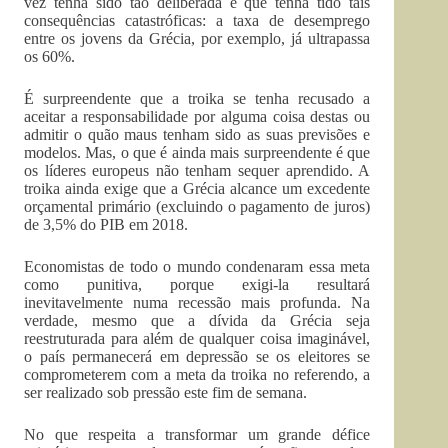
vez tenha sido tão deliberada e que tenha tido tais
consequências catastróficas: a taxa de desemprego
entre os jovens da Grécia, por exemplo, já ultrapassa
os 60%.
É surpreendente que a troika se tenha recusado a
aceitar a responsabilidade por alguma coisa destas ou
admitir o quão maus tenham sido as suas previsões e
modelos. Mas, o que é ainda mais surpreendente é que
os líderes europeus não tenham sequer aprendido. A
troika ainda exige que a Grécia alcance um excedente
orçamental primário (excluindo o pagamento de juros)
de 3,5% do PIB em 2018.
Economistas de todo o mundo condenaram essa meta
como punitiva, porque exigi-la resultará
inevitavelmente numa recessão mais profunda. Na
verdade, mesmo que a dívida da Grécia seja
reestruturada para além de qualquer coisa imaginável,
o país permanecerá em depressão se os eleitores se
comprometerem com a meta da troika no referendo, a
ser realizado sob pressão este fim de semana.
No que respeita a transformar um grande défice