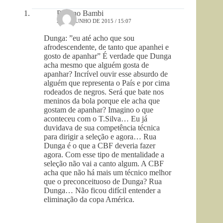
Paulino Bambi
28 DE JUNHO DE 2015 / 15:07
Dunga: ”eu até acho que sou
afrodescendente, de tanto que apanhei e
gosto de apanhar” É verdade que Dunga
acha mesmo que alguém gosta de
apanhar? Incrível ouvir esse absurdo de
alguém que representa o País e por cima
rodeados de negros. Será que bate nos
meninos da bola porque ele acha que
gostam de apanhar? Imagino o que
aconteceu com o T.Silva… Eu já
duvidava de sua competência técnica
para dirigir a seleção e agora… Rua
Dunga é o que a CBF deveria fazer
agora. Com esse tipo de mentalidade a
seleção não vai a canto algum. A CBF
acha que não há mais um técnico melhor
que o preconceituoso de Dunga? Rua
Dunga… Não ficou difícil entender a
eliminação da copa América.