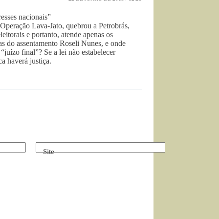
resses nacionais”
 Operação Lava-Jato, quebrou a Petrobrás,
eitorais e portanto, atende apenas os
lias do assentamento Roseli Nunes, e onde
“juízo final”? Se a lei não estabelecer
a haverá justiça.
Site