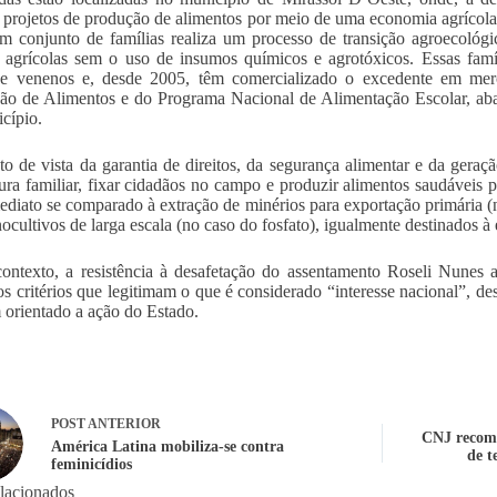
 projetos de produção de alimentos por meio de uma economia agrícola 
m conjunto de famílias realiza um processo de transição agroecológ
s agrícolas sem o uso de insumos químicos e agrotóxicos. Essas fam
de venenos e, desde 2005, têm comercializado o excedente em merc
ão de Alimentos e do Programa Nacional de Alimentação Escolar, aba
cípio.
o de vista da garantia de direitos, da segurança alimentar e da geraç
tura familiar, fixar cidadãos no campo e produzir alimentos saudáveis
ediato se comparado à extração de minérios para exportação primária (n
cultivos de larga escala (no caso do fosfato), igualmente destinados à
ontexto, a resistência à desafetação do assentamento Roseli Nunes
os critérios que legitimam o que é considerado “interesse nacional”, de
 orientado a ação do Estado.
POST
ANTERIOR
CNJ recome
América Latina mobiliza-se contra
de t
feminicídios
elacionados