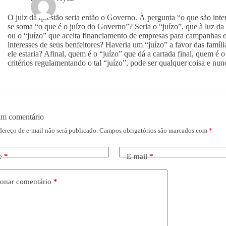
O juiz da questão seria então o Governo. À pergunta “o que são inte
se soma “o que é o juízo do Governo”? Seria o “juízo”, que à luz da
ou o “juízo” que aceita financiamento de empresas para campanhas el
interesses de seus benfeitores? Haveria um “juízo” a favor das famí
ele estaria? Afinal, quem é o “juízo” que dá a cartada final, quem é o 
critérios regulamentando o tal “juízo”, pode ser qualquer coisa e nunc
um comentário
dereço de e-mail não será publicado.
Campos obrigatórios são marcados com
*
e
*
E-mail
*
onar comentário
*