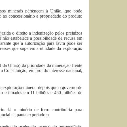
rsos minerais pertencem à União, que pode
do ao concessionário a propriedade do produto
azida o direito a indenização pelos prejuízos
r não estabelece a possibilidade de recusa em
arante que a autorização para lavra pode ser
resses que superem a utilidade da exploração
al da União) da prioridade da mineração frente
 Constituição, em prol do interesse nacional,
e exploração mineral depois que o governo de
ato estimados em 11 bilhões e 450 milhões de
o. Já o minério de ferro contribuiria para
ancial na pauta exportadora.
espeito do acelerado avanço do agronegócio,