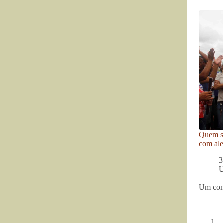
Quem se
com ale
3
U
Um com