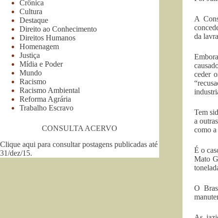
Crônica
Cultura
A Cons
Destaque
conced
Direito ao Conhecimento
da lavra
Direitos Humanos
Homenagem
Justiça
Embora 
Mídia e Poder
causado
Mundo
ceder o
Racismo
“recusa
Racismo Ambiental
industr
Reforma Agrária
Trabalho Escravo
Tem sid
a outra
CONSULTA ACERVO
como a 
Clique aqui para consultar postagens publicadas até
É o cas
31/dez/15
.
Mato Gr
tonelad
O Brasi
manuten
As jazi