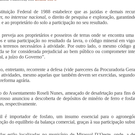
tituição Federal de 1988 estabelece que as jazidas e demais recu
er,
no interesse nacional
, o direito de pesquisa e exploração, garantin
 e ao proprietário do solo a participação no seu resultado.
preveja aos proprietários e posseiros de terras onde se encontra uma j
s e uma participação no resultado da lavra, o código mineral em vigo
s terrenos necessários à atividade. Por outro lado, o mesmo código g
da se for considerada prejudicial ao bem público ou comprometer inte
ial, a juízo do Governo”.
o, entretanto, recorrente a defesa (vide pareceres da Procuradoria Ger
s atividades, mesmo aquelas que também devem ser exercidas, segundo a
reforma agrária.
o do Assentamento Roseli Nunes, ameaçado de desafetação para fins d
osso anunciou a descoberta de depósitos de minério de ferro e fosf
as, respectivamente.
l é importador de fosfato, um insumo essencial para o agronegóci
ção do equilíbrio da balança comercial, graças à sua participação subst
das estão localizadas no município de Mirassol D’Oeste, onde, a d