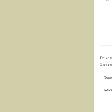
Deixe 
O seu en
Nom
Adici