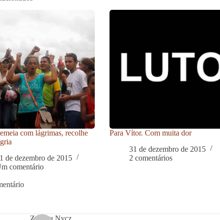
meia com lágrimas, recolhe
Para Vítor. Com muita dor
gria
31 de dezembro de 2015
1 de dezembro de 2015
2 comentários
m comentário
entário
Zuleica Nycz