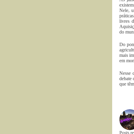
existem
Nele, u
prática
livres 
Aquisiç
do muni
Do pont
agricul
mais im
em mono
Nesse c
debate 
que têm
Posts r