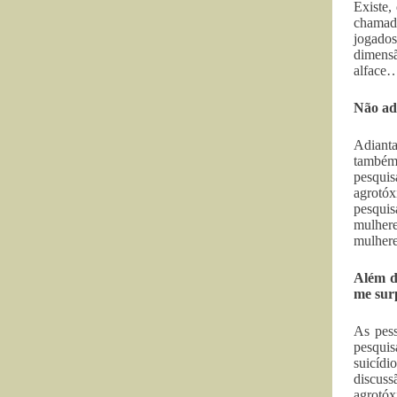
Existe,
chamada
jogados
dimensã
alface…
Não ad
Adianta
também 
pesqui
agrotóx
pesquis
mulhere
mulhere
Além di
me surp
As pess
pesquis
suicídi
discus
agrotóx