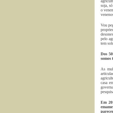
agricul
soja, s
o venen
venenos
Vou peg
proprie
desones
pelo ag
tem sol
Dos 50
somos 
As mul
articul
agricul
casa em
govern
pesquis
Em 201
emamec
parece