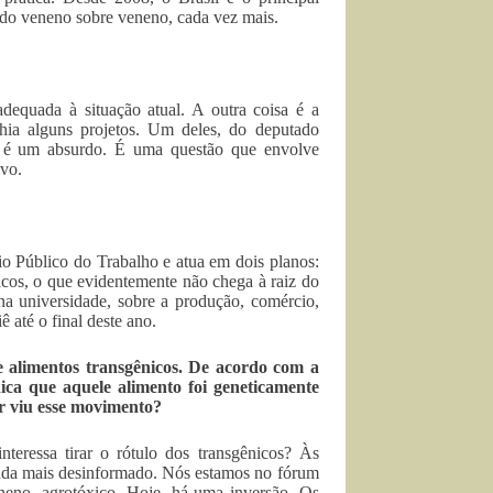
ndo veneno sobre veneno, cada vez mais.
 adequada à situação atual. A outra coisa é a
hia alguns projetos. Um deles, do deputado
ue é um absurdo. É uma questão que envolve
ivo.
o Público do Trabalho e atua em dois planos:
icos, o que evidentemente não chega à raiz do
a universidade, sobre a produção, comércio,
 até o final deste ano.
 alimentos transgênicos. De acordo com a
ica que aquele alimento foi geneticamente
r viu esse movimento?
eressa tirar o rótulo dos transgênicos? Às
inda mais desinformado. Nós estamos no fórum
neno, agrotóxico. Hoje, há uma inversão. Os