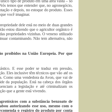
 único tipo de produto em uma área vasta – só
 Nós temos que entender que, no agronegócio,
ntação e depois, no estoque do produto. Esses
 que você imaginar.
propriedade dele está no meio de duas grandes
Não estou dizendo que o agricultor orgânico é
das propriedades vizinhas. O veneno utilizado
inuar contaminando. Não tem alternativa, não
 são proibidos na União Europeia. Por que
stico. E esse poder se traduz em pressão,
ão. Eles inclusive têm técnicos que vão até os
ência. Como uma vendedora da Avon, que vai de
de da população. Está na cabeça dos órgãos
enciam a legislação e até criminalizam os
ção que a gente está vivendo.
agrotóxicos com a substância benzoato de
cabou autorizando esse uso, mesmo com o
recomenda o registro do produto por conta