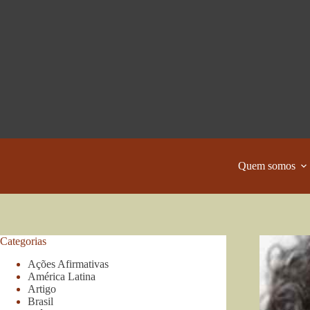
Pular
para
o
conteúdo
Quem somos
Categorias
Ações Afirmativas
América Latina
Artigo
Brasil