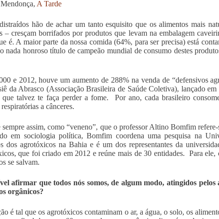
a Mendonça,
A Tarde
distraídos hão de achar um tanto esquisito que os alimentos mais nat
s – cresçam borrifados por produtos que levam na embalagem caveirin
ue é. A maior parte da nossa comida (64%, para ser precisa) está cont
 o nada honroso título de campeão mundial de consumo destes produt
000 e 2012, houve um aumento de 288% na venda de “defensivos agrí
iê da Abrasco (Associação Brasileira de Saúde Coletiva), lançado em
que talvez te faça perder a fome. Por ano, cada brasileiro consom
 respiratórias a cânceres.
 sempre assim, como “veneno”, que o professor Altino Bomfim refere
ado em sociologia política, Bomfim coordena uma pesquisa na Univ
s dos agrotóxicos na Bahia e é um dos representantes da universid
icos, que foi criado em 2012 e reúne mais de 30 entidades. Para ele,
os se salvam.
ível afirmar que todos nós somos, de algum modo, atingidos pelo
os orgânicos?
ção é tal que os agrotóxicos contaminam o ar, a água, o solo, os alimen