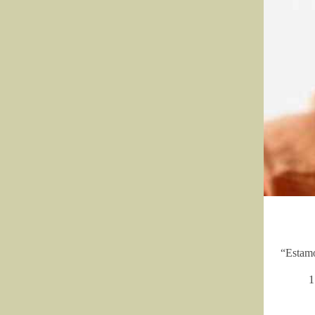
“Estam
1