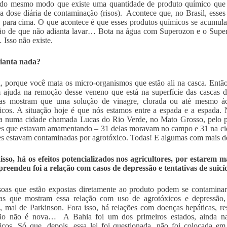
 do mesmo modo que existe uma quantidade de produto químico que 
 dose diária de contaminação (risos). Acontece que, no Brasil, esses 
 para cima. O que acontece é que esses produtos químicos se acumul
o de que não adianta lavar… Bota na água com Superozon e o Supero
 Isso não existe.
ianta nada?
, porque você mata os micro-organismos que estão ali na casca. Então
ajuda na remoção desse veneno que está na superfície das cascas de
sas mostram que uma solução de vinagre, clorada ou até mesmo 
icos. A situação hoje é que nós estamos entre a espada e a espada. 
a numa cidade chamada Lucas do Rio Verde, no Mato Grosso, pelo pr
s que estavam amamentando – 31 delas moravam no campo e 31 na cida
s estavam contaminadas por agrotóxico. Todas! E algumas com mais d
sso, há os efeitos potencializados nos agricultores, por estarem 
reendeu foi a relação com casos de depressão e tentativas de suicíd
oas que estão expostas diretamente ao produto podem se contaminar
as que mostram essa relação com uso de agrotóxicos e depressão, 
o, mal de Parkinson. Fora isso, há relações com doenças hepáticas, res
são não é nova… A Bahia foi um dos primeiros estados, ainda na
icos. Só que, depois, essa lei foi questionada, não foi colocada em