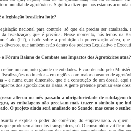
dor mundial de agrotóxicos. Significa dizer que nós estamos acumula
a legislação brasileira hoje?
legislação nacional para controle, só que ela precisa ser atualizada,
 da fiscalização, que é precária. Nesse momento, nós temos na Ba
ino Galo (PT), dispõe sobre a proibição da pulverização aérea, q
ses diversos, que também estão dentro dos poderes Legislativo e Execut
 o Fórum Baiano de Combate aos Impactos dos Agrotóxicos atua?
 reúne um conjunto grande de entidades. É coordenado pelo Ministéri
 fiscalizações no interior – em regiões com maior consumo de agrotóx
a – e numa outra dimensão, que é a construção de um dossiê, aqui n
impactos dos agrotóxicos na Bahia. A gente pretende produzir esse dossiê
resso alterou no mês passado a obrigatoriedade de rotulagem de
egra, as embalagens não precisam mais trazer o símbolo que ind
cado. O projeto ainda será analisado no Senado, mas como o senho
surdo e explica o poder do comércio, do empresariado. A quem int
s que produzem alimentos transgênicos, só. O consumidor vai ficar a
 para que exista a rotulagem dos produtos contaminados, que têm ve