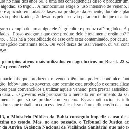
tura no final dos anos 60, e uma das consequências disso é produzir um
ó algodão, só trigo… A monocultura exige o uso intensivo de veneno.
o é aplicado em todas as fases: na produção da semente, durante a pla
 são pulverizados, são levados pelo ar e vão parar em tudo que é canto
ar o exemplo de um amigo: ele é agricultor e produz café orgânico. A 
dades. Posso assegurar que esse produto dele é totalmente orgânico? 
to… Mas há a possibilidade de esse café estar contaminado, por causa 
ronegócio contamina tudo. Ou você deixa de usar veneno, ou vai cont
ução.
 princípios ativos mais utilizados em agrotóxicos no Brasil, 22
tão permeáveis?
tinacionais que produzem o veneno têm um poder econômico fantá
ação, lobby junto ao governo, que permite essa produção e comercializaç
tores para convencê-los a utilizar aquele veneno, para prestar assist
 casa… O governo está priorizando o mercado em detrimento da saú
amentais que só se produz com veneno. Essas multinacionais influ
adores que trabalham com essa temática. Isso dá uma dimensão da situa
3, o Ministério Público da Bahia conseguiu impedir o uso de 
tina no estado. Mas, no ano passado, o Tribunal de Justiça a
r da Anvisa (Agência Nacional de Vigilância Sanitária) que não 