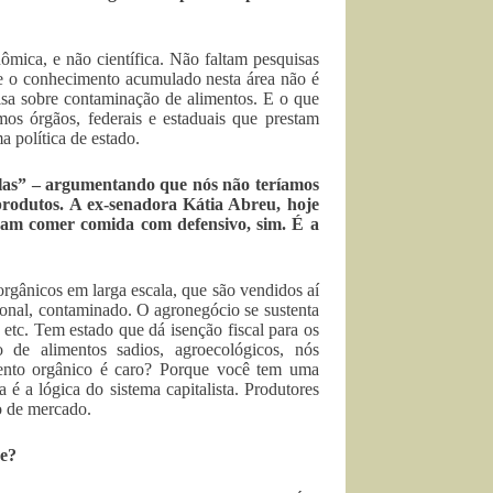
mica, e não científica. Não faltam pesquisas
e o conhecimento acumulado nesta área não é
sa sobre contaminação de alimentos. E o que
os órgãos, federais e estaduais que prestam
a política de estado.
olas” – argumentando que nós não teríamos
produtos. A ex-senadora Kátia Abreu, hoje
sam comer comida com defensivo, sim. É a
orgânicos em larga escala, que são vendidos aí
nal, contaminado. O agronegócio se sustenta
 etc. Tem estado que dá isenção fiscal para os
o de alimentos sadios, agroecológicos, nós
mento orgânico é caro? Porque você tem uma
é a lógica do sistema capitalista. Produtores
o de mercado.
de?