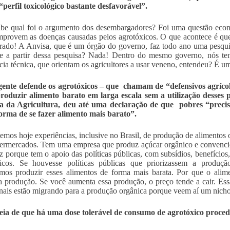
“perfil toxicológico bastante desfavorável”.
be qual foi o argumento dos desembargadores? Foi uma questão econô
provem as doenças causadas pelos agrotóxicos. O que acontece é qu
rado! A Anvisa, que é um órgão do governo, faz todo ano uma pesqui
e a partir dessa pesquisa? Nada! Dentro do mesmo governo, nós tem
ncia técnica, que orientam os agricultores a usar veneno, entendeu? É um
gente defende os agrotóxicos – que chamam de “defensivos agríc
roduzir alimento barato em larga escala sem a utilização desses 
ra da Agricultura, deu até uma declaração de que pobres “preci
orma de se fazer alimento mais barato”.
temos hoje experiências, inclusive no Brasil, de produção de alimentos 
ermercados. Tem uma empresa que produz açúcar orgânico e convencio
z porque tem o apoio das políticas públicas, com subsídios, benefícios,
xicos. Se houvesse políticas públicas que priorizassem a produçã
mos produzir esses alimentos de forma mais barata. Por que o ali
 produção. Se você aumenta essa produção, o preço tende a cair. Essa 
onais estão migrando para a produção orgânica porque veem aí um nich
deia de que há uma dose tolerável de consumo de agrotóxico proce