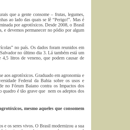
urais que a gente consome – frutas, legumes,
has ao lado das quais se lê “Perigo!”. Mas é
aminada por agrotóxicos. Desde 2008, o Brasil
os, e devemos permanecer no pódio por algum
colas” no país. Os dados foram reunidos em
 Salvador no último dia 3. Lá também está um
e 4,5 litros de veneno, que podem causar de
-se aos agrotóxicos. Graduado em agronomia e
ersidade Federal da Bahia sobre os usos e
ade no Fórum Baiano contra os Impactos dos
 o quadro é tão grave que nem os adeptos dos
s agrotóxicos, mesmo aqueles que consomem
tos e os seres vivos. O Brasil modernizou a sua