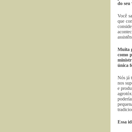
do seu 
Você sa
que com
conside
acontec
assistê
Muita 
como p
minist
única f
Nós já 
nos sup
e produ
agrotó
podería
pequena
tradici
Essa i