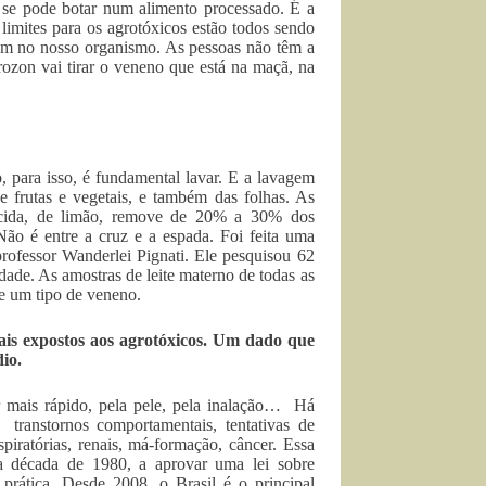
se pode botar num alimento processado. É a
limites para os agrotóxicos estão todos sendo
am no nosso organismo. As pessoas não têm a
zon vai tirar o veneno que está na maçã, na
, para isso, é fundamental lavar. E a lavagem
 frutas e vegetais, e também das folhas. As
ácida, de limão, remove de 20% a 30% dos
Não é entre a cruz e a espada. Foi feita uma
ofessor Wanderlei Pignati. Ele pesquisou 62
de. As amostras de leite materno de todas as
e um tipo de veneno.
mais expostos aos agrotóxicos. Um dado que
io.
 mais rápido, pela pele, pela inalação… Há
transtornos comportamentais, tentativas de
piratórias, renais, má-formação, câncer. Essa
 década de 1980, a aprovar uma lei sobre
 prática. Desde 2008, o Brasil é o principal