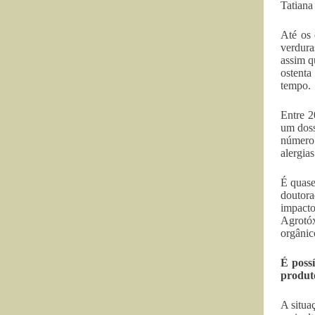
Tatian
Até os 
verdura
assim q
ostenta
tempo.
Entre 2
um doss
número 
alergias
É quase
doutor
impacto
Agrotóx
orgânic
É poss
produt
A situa