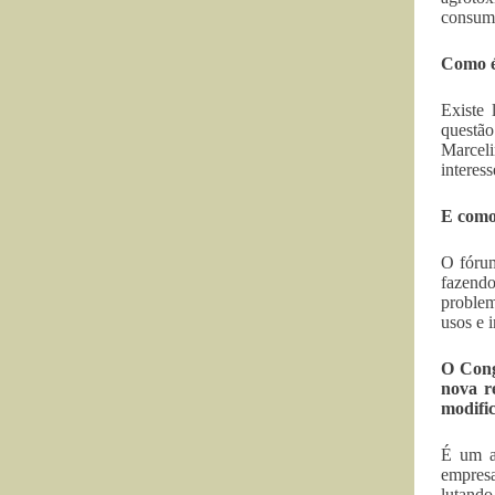
consumi
Como é 
Existe 
questão
Marcel
interes
E como
O fórum
fazendo
problem
usos e 
O Cong
nova r
modifi
É um ab
empresa
lutando