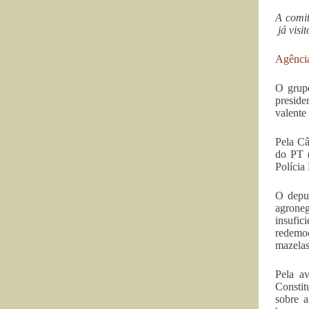
A comi
já visi
Agênci
O grupo
preside
valente
Pela Câ
do PT 
Polícia
O deput
agroneg
insufic
redemoc
mazelas
Pela a
Constit
sobre a