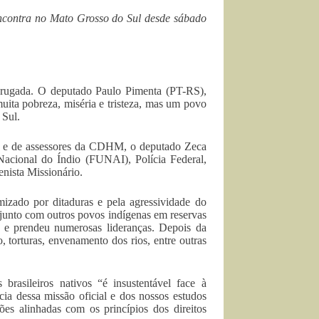
contra no Mato Grosso do Sul desde sábado
madrugada. O deputado Paulo Pimenta (PT-RS),
uita pobreza, miséria e tristeza, mas um povo
 Sul.
te e de assessores da CDHM, o deputado Zeca
acional do Índio (FUNAI), Polícia Federal,
enista Missionário.
izado por ditaduras e pela agressividade do
junto com outros povos indígenas em reservas
 e prendeu numerosas lideranças. Depois da
, torturas, envenamento dos rios, entre outras
asileiros nativos “é insustentável face à
cia dessa missão oficial e dos nossos estudos
ões alinhadas com os princípios dos direitos