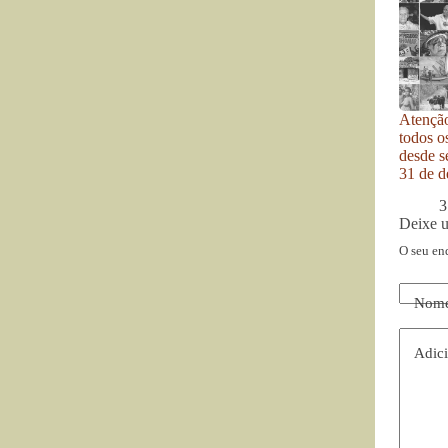
Atenção
todos o
desde se
31 de d
3
Deixe 
O seu en
Nom
Adici