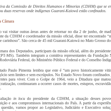
tiva da Comissão de Direitos Humanos e Minorias (CDHM) que se en
tou duas reservas onde indígenas Guarani-Kaiowá estão confinados.
a Câmara
 vai visitar outras áreas antes de retornar no dia 2 de junho, de 
nte da CDHM e coordenador da missão oficial, disse ter encontrado “m
 e carinhoso”. São cerca de 45 mil Guarani-Kaiowá no Mato Grosso do
mara dos Deputados, participam da missão oficial, além do presiden
(PT-MS). Também integram a comitiva representantes da Fundação N
 Rodoviária Federal, do Ministério Público Federal e do Conselho Indig
ado Paulo Pimenta lembra que este é “um povo historicamente vitim
ócio sem limites e sem escrúpulos. No Estado Novo foram confinados 
ientes para viver. Com o Golpe de 1964, veio a Ditadura que matou
ratização, continuaram a ocorrer casos de mortes, estupros, escravidão
.
valiação
in locu
do presidente da CDHM, a situação desses povos br
uição e aos compromissos internacionais do País. A partir da experiên
 questão, vamos propor ao Legislativo, Judiciário e Executivo soluç