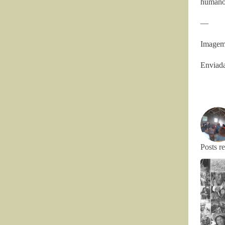
humano
—
Imagem:
Enviada
Posts r