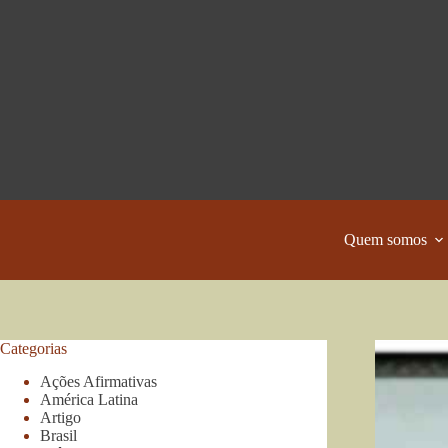
Pular
para
o
conteúdo
Quem somos
Categorias
Ações Afirmativas
América Latina
Artigo
Brasil