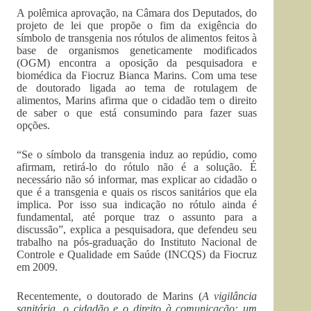
A polêmica aprovação, na Câmara dos Deputados, do
projeto de lei que propõe o fim da exigência do
símbolo de transgenia nos rótulos de alimentos feitos à
base de organismos geneticamente modificados
(OGM) encontra a oposição da pesquisadora e
biomédica da Fiocruz Bianca Marins. Com uma tese
de doutorado ligada ao tema de rotulagem de
alimentos, Marins afirma que o cidadão tem o direito
de saber o que está consumindo para fazer suas
opções.
“Se o símbolo da transgenia induz ao repúdio, como
afirmam, retirá-lo do rótulo não é a solução. É
necessário não só informar, mas explicar ao cidadão o
que é a transgenia e quais os riscos sanitários que ela
implica. Por isso sua indicação no rótulo ainda é
fundamental, até porque traz o assunto para a
discussão”, explica a pesquisadora, que defendeu seu
trabalho na pós-graduação do Instituto Nacional de
Controle e Qualidade em Saúde (INCQS) da Fiocruz
em 2009.
Recentemente, o doutorado de Marins (
A vigilância
sanitária, o cidadão e o direito à comunicação: um