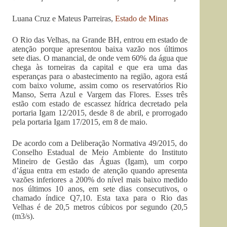
Luana Cruz e Mateus Parreiras,
Estado de Minas
O Rio das Velhas, na Grande BH, entrou em estado de
atenção porque apresentou baixa vazão nos últimos
sete dias. O manancial, de onde vem 60% da água que
chega às torneiras da capital e que era uma das
esperanças para o abastecimento na região, agora está
com baixo volume, assim como os reservatórios Rio
Manso, Serra Azul e Vargem das Flores. Esses três
estão com estado de escassez hídrica decretado pela
portaria Igam 12/2015, desde 8 de abril, e prorrogado
pela portaria Igam 17/2015, em 8 de maio.
De acordo com a Deliberação Normativa 49/2015, do
Conselho Estadual de Meio Ambiente do Instituto
Mineiro de Gestão das Águas (Igam), um corpo
d’água entra em estado de atenção quando apresenta
vazões inferiores a 200% do nível mais baixo medido
nos últimos 10 anos, em sete dias consecutivos, o
chamado índice Q7,10. Esta taxa para o Rio das
Velhas é de 20,5 metros cúbicos por segundo (20,5
(m3/s).