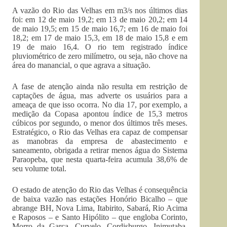
A vazão do Rio das Velhas em m3/s nos últimos dias
foi: em 12 de maio 19,2; em 13 de maio 20,2; em 14
de maio 19,5; em 15 de maio 16,7; em 16 de maio foi
18,2; em 17 de maio 15,3, em 18 de maio 15,8 e em
19 de maio 16,4. O rio tem registrado índice
pluviométrico de zero milímetro, ou seja, não chove na
área do manancial, o que agrava a situação.
A fase de atenção ainda não resulta em restrição de
captações de água, mas adverte os usuários para a
ameaça de que isso ocorra. No dia 17, por exemplo, a
medição da Copasa apontou índice de 15,3 metros
cúbicos por segundo, o menor dos últimos três meses.
Estratégico, o Rio das Velhas era capaz de compensar
as manobras da empresa de abastecimento e
saneamento, obrigada a retirar menos água do Sistema
Paraopeba, que nesta quarta-feira acumula 38,6% de
seu volume total.
O estado de atenção do Rio das Velhas é consequência
de baixa vazão nas estações Honório Bicalho – que
abrange BH, Nova Lima, Itabirito, Sabará, Rio Acima
e Raposos – e Santo Hipólito – que engloba Corinto,
Morro da Garça, Curvelo, Cordisburgo, Inimutaba,