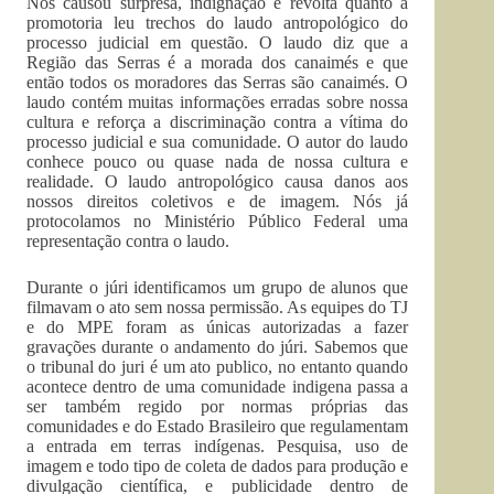
Nos causou surpresa, indignação e revolta quanto a
promotoria leu trechos do laudo antropológico do
processo judicial em questão. O laudo diz que a
Região das Serras é a morada dos canaimés e que
então todos os moradores das Serras são canaimés. O
laudo contém muitas informações erradas sobre nossa
cultura e reforça a discriminação contra a vítima do
processo judicial e sua comunidade. O autor do laudo
conhece pouco ou quase nada de nossa cultura e
realidade. O laudo antropológico causa danos aos
nossos direitos coletivos e de imagem. Nós já
protocolamos no Ministério Público Federal uma
representação contra o laudo.
Durante o júri identificamos um grupo de alunos que
filmavam o ato sem nossa permissão. As equipes do TJ
e do MPE foram as únicas autorizadas a fazer
gravações durante o andamento do júri. Sabemos que
o tribunal do juri é um ato publico, no entanto quando
acontece dentro de uma comunidade indigena passa a
ser também regido por normas próprias das
comunidades e do Estado Brasileiro que regulamentam
a entrada em terras indígenas. Pesquisa, uso de
imagem e todo tipo de coleta de dados para produção e
divulgação científica, e publicidade dentro de