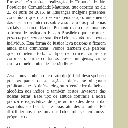
Em avaliação após a realização do Tribunal do Júri
Popular na Comunidade Maturuca, que ocorreu no dia
23 de abril de 2015, as lideranças indígena presentes
concluíram que o ato servirá para o aprofundamento
das discussões internas sobre a solução dos problemas
sociais das comunidades. Por outro lado questionamos
a forma de justiça do Estado Brasileiro que encarcera
pessoas para cercear sua liberdade mas não recupera o
indivíduo. Esta forma de justiça leva pessoas a ficarem
ainda mais criminosas. Vemos também que pessoas
que cometem todo o tipo de crime—crime de
corrupção, crime contra os povos indígenas, crime
contra o meio ambiente—estão livres.
Avaliamos também que o ato do júri foi desrespeitoso
pois as partes de acusação e defesa se xingaram
publicamente. A defesa elogiou o vendedor de bebida
alcoólica aos indios e também certos invasores das
nossas terras. Esse tipo de atitude contraria a nossa
prática e expectativa de que autoridades devam dar
examplos de boa fala e boas atitudes a todos. Foi
difícil termos que ouvir calados ofensas em nossa
própria casa.