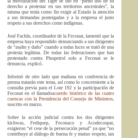
la movilización del Tigre se dio en “pleno uso de su
derecho a protestar en sus territorios ancestrales”, la
misma que tenía como fin exigir al Estado la atención
a sus demandas postergadas y a la empresa el justo
respeto a sus derechos como indígenas.
José Fachín, coordinador de la Feconat, lamentó que la
empresa haya respondido denunciando a sus dirigentes
de “asalto y daño” cuando a todas luces se trató de una
protesta legítima. De todas las federaciones que han
protestado contra Pluspetrol solo a Feconat se le
denuncia, explicó.
Informó de otro lado que mañana en conferencia de
prensa tratarán este tema, así como lo concerniente a la
consulta previa para el Lote 192 y la participación de
Feconat en el llamado
acuerdo histórico de las cuatro
cuencas con la Presidencia del Consejo de Ministros
,
suscrito en marzo.
Sobre la acción judicial contra los dos dirigentes
kichwas, Fediquep, Feconaco y Acodecospat,
exigieron “el cese de la persecución penal” ya que “no
contribuye al diálogo de buena fe y mutuo respeto, tan