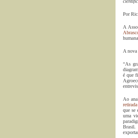
científ
Por Ri
A Assoc
Abrasc
humana
A nova 
“As gra
diagram
é que f
Agroeco
entrevi
Ao anal
retirad
que se 
uma vio
paradig
Brasil
exporta