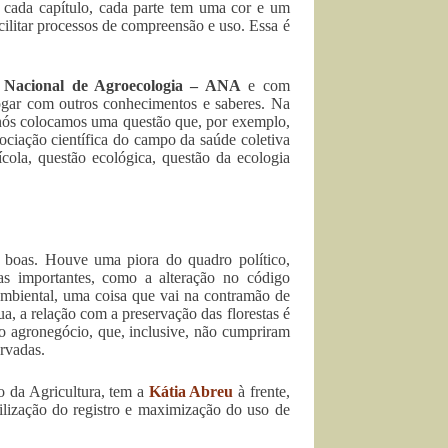
, cada capítulo, cada parte tem uma cor e um
acilitar processos de compreensão e uso. Essa é
o Nacional de Agroecologia – ANA
e com
ogar com outros conhecimentos e saberes. Na
, nós colocamos uma questão que, por exemplo,
ciação científica do campo da saúde coletiva
cola, questão ecológica, questão da ecologia
ão boas. Houve uma piora do quadro político,
ias importantes, como a alteração no código
ambiental, uma coisa que vai na contramão de
ua, a relação com a preservação das florestas é
o agronegócio, que, inclusive, não cumpriram
ervadas.
o da Agricultura, tem a
Kátia Abreu
à frente,
ilização do registro e maximização do uso de