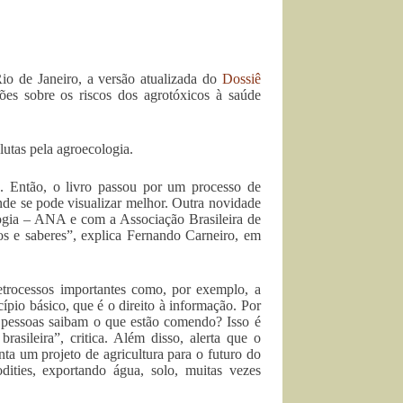
o de Janeiro, a versão atualizada do
Dossiê
es sobre os riscos dos agrotóxicos à saúde
utas pela agroecologia.
. Então, o livro passou por um processo de
onde se pode visualizar melhor. Outra novidade
ogia – ANA e com a Associação Brasileira de
s e saberes”, explica Fernando Carneiro, em
 retrocessos importantes como, por exemplo, a
ípio básico, que é o direito à informação. Por
s pessoas saibam o que estão comendo? Isso é
asileira”, critica. Além disso, alerta que o
a um projeto de agricultura para o futuro do
ities, exportando água, solo, muitas vezes