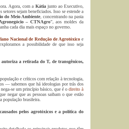
dora. Agora, com a
Kátia
junto ao Executivo,
 setores sejam beneficiados. Isso se estende a
rio do Meio Ambiente
, concentrando na pasta
 Agronegócio – CTNAgro
”, aos moldes da
anha cada dia mais espaço no governo.
lano Nacional de Redução de Agrotóxico
e
 exploramos a possibilidade de que isso seja
utoriza a retirada do T, de transgênicos,
opulação e críticos com relação à tecnologia,
dos — sabemos que há ideologias por trás dos
 nega-se um princípio básico, que é o
direito à
 que negar que as pessoas saibam o que estão
 população brasileira.
usados pelos agrotóxicos e a política do
uito detalhada os principais produtos que têm