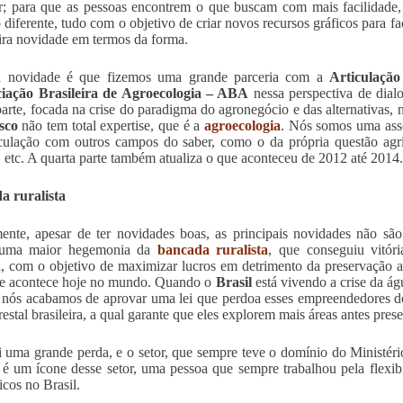
ir; para que as pessoas encontrem o que buscam com mais facilidade
 diferente, tudo com o objetivo de criar novos recursos gráficos para f
ira novidade em termos da forma.
a novidade é que fizemos uma grande parceria com a
Articulaçã
iação Brasileira de Agroecologia – ABA
nessa perspectiva de dial
parte, focada na crise do paradigma do agronegócio e das alternativas
sco
não tem total expertise, que é a
agroecologia
. Nós somos uma asso
culação com outros campos do saber, como o da própria questão agrí
a, etc. A quarta parte também atualiza o que aconteceu de 2012 até 2014.
a ruralista
mente, apesar de ter novidades boas, as principais novidades não s
uma maior hegemonia da
bancada ruralista
, que conseguiu vitór
al, com o objetivo de maximizar lucros em detrimento da preservação 
ue acontece hoje no mundo. Quando o
Brasil
está vivendo a crise da ág
e nós acabamos de aprovar uma lei que perdoa esses empreendedores d
orestal brasileira, a qual garante que eles explorem mais áreas antes pres
i uma grande perda, e o setor, que sempre teve o domínio do Ministéri
 é um ícone desse setor, uma pessoa que sempre trabalhou pela flexib
icos no Brasil.