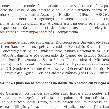
ontexto político onde há um parlamento conservador e a chefe da past
gócio no Brasil, o que emerge é aquilo que Fernando chama de s
adores que representam a Associação Brasileira de Ciência – ABC e 
s que se beneficiam do agronegócio, e sabemos todos que na CTNBi
se, mas temos que discutir isso. A ciência está para quem, para o merc
 o que ocorre e daí a importância do debate acontecer, porque ele grita
des grupos querem impor sobre nós
”, complementa.
o Carneiro
é graduado em Ciências Biológicas pela Universidade Fede
ncia em Saúde Ambiental pela Universidade Federal do Rio de Jane
 Concentração de Saúde Ambiental pelo Instituto Nacional de Salud 
FMG. Atualmente é pós-doutorando do Centro de Estudos Sociai
dor o Prof. Boaventura de Sousa Santos. Foi consultor do Ministér
r da Agência Nacional de Vigilância Sanitária. É pesquisador da Fi
a o GT Saúde e Ambiente da Abrasco e o Observatório da Política N
Floresta e das Águas – Teia de Saberes e Práticas (OBTEIA). Confira a
Line – Quais são as novidades do dossiê da Abrasco em relação ao
do Carneiro
– As grandes novidades estão ligadas a dois pontos: à
de toda uma concepção da ciência, principalmente de uma ciência 
e de sua função social. Então, o livro passou por um processo de 
es na facilitação gráfica, onde se pode visualizar melhor. Tudo iss