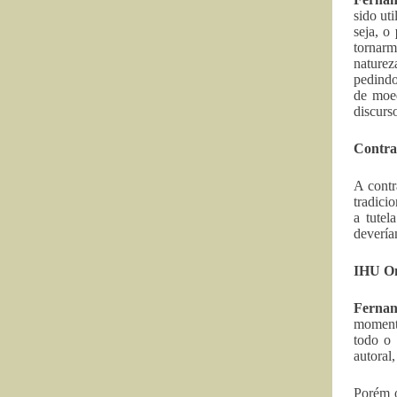
sido ut
seja, o
tornarm
naturez
pedindo
de moed
discurs
Contra
A contr
tradici
a tutel
devería
IHU On
Fernan
momento
todo o 
autoral,
Porém o