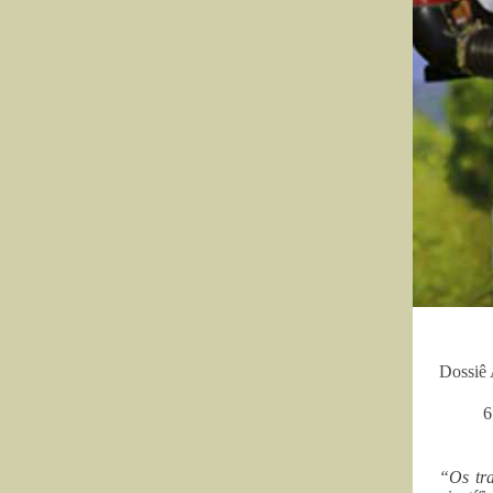
Dossiê 
6
“Os tr