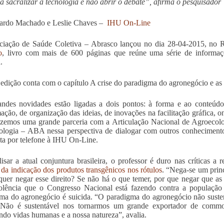
ica sacralizar a tecnologia e não abrir o debate”, afirma o pesquisador
cardo Machado e Leslie Chaves –
IHU On-Line
iação de Saúde Coletiva – Abrasco lançou no dia 28-04-2015, no Ri
o
, livro com mais de 600 páginas que reúne uma série de informaçõ
.
edição conta com o capítulo A crise do paradigma do agronegócio e as l
ndes novidades estão ligadas a dois pontos: à forma e ao conteúdo
ação, de organização das ideias, de inovações na facilitação gráfica, 
izemos uma grande parceria com a Articulação Nacional de Agroecol
logia – ABA nessa perspectiva de dialogar com outros conhecimento
sta por telefone à IHU On-Line.
isar a atual conjuntura brasileira, o professor é duro nas críticas a
a da indicação dos produtos transgênicos nos rótulos
. “Nega-se um princ
quer negar esse direito? Se não há o que temer, por que negar que a
lência que o Congresso Nacional está fazendo contra a população br
ma do agronegócio é suicida. “O paradigma do agronegócio não sustent
. Não é sustentável nos tornarmos um grande exportador de commod
ndo vidas humanas e a nossa natureza”, avalia.