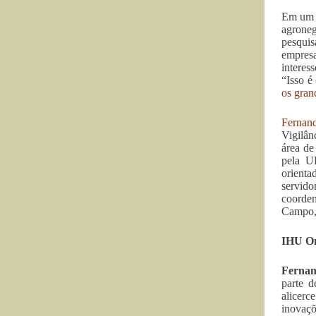
Em um c
agrone
pesquis
empresa
interes
“Isso é
os gran
Fernand
Vigilâ
área de
pela U
orienta
servido
coorden
Campo, 
IHU On-
Fernan
parte 
alicerc
inovaçõ