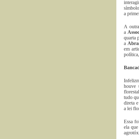
interag
símbolo
a prime
A outr
a
Assoc
quarta 
a
Abra
em arti
polític
Bancad
Infeliz
houve 
florest
tudo q
direta 
a lei fl
Essa fo
ela que
agrotóx