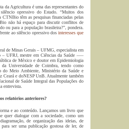
a da Agricultura é uma das representantes do
ilêncio opressivo do Estado. “Muitos dos
a CTNBio têm as pesquisas financiadas pelas
o não há espaço para discutir conflitos de
ado ou para a população brasileira?”, pondera.
 frente ao silêncio opressivo dos
interesses que
ral de Minas Gerais – UFMG, especialista em
iro – UFRJ, mestre em Ciências da Saúde –—
Pública de México e doutor em Epidemiologia
s da Universidade de Coimbra, tendo como
io do Meio Ambiente, Ministério da Saúde e
ocruz Ceará e doNESP UnB. Atualmente também
acional de Saúde Integral das Populações do
 entrevista.
s relatórios anteriores?
 forma e ao conteúdo. Lançamos um livro que
que quer dialogar com a sociedade, como um
diagramação, de organização das ideias, de
o para ser uma publicação gostosa de ler, de