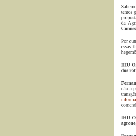
Sabemos
temos g
propost
da Agr
Comiss
Por out
essas f
hegemôn
IHU On
dos rót
Fernan
não a p
transgê
inform
comendo
IHU On
agroneg
Fernan