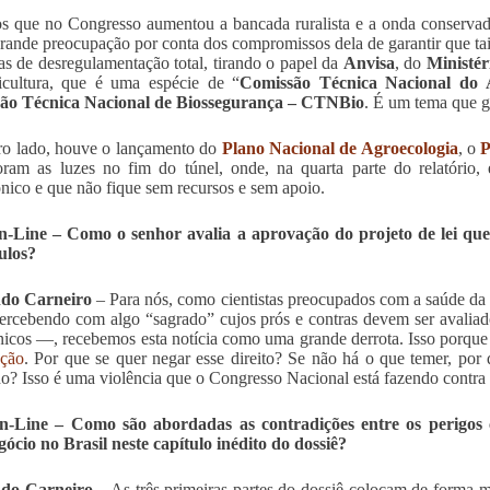
 que no Congresso aumentou a bancada ruralista e a onda conserva
rande preocupação por conta dos compromissos dela de garantir que tais
as de desregulamentação total, tirando o papel da
Anvisa
, do
Ministé
icultura, que é uma espécie de “
Comissão Técnica Nacional do
ão Técnica Nacional de Biossegurança – CTNBio
. É um tema que g
ro lado, houve o lançamento do
Plano Nacional de Agroecologia
, o
P
oram as luzes no fim do túnel, onde, na quarta parte do relatório,
ico e que não fique sem recursos e sem apoio.
-Line – Como o senhor avalia a aprovação do projeto de lei que a
ulos?
do Carneiro
– Para nós, como cientistas preocupados com a saúde da p
ercebendo com algo “sagrado” cujos prós e contras devem ser avalia
nicos —, recebemos esta notícia como uma grande derrota. Isso porque
ação
. Por que se quer negar esse direito? Se não há o que temer, por
? Isso é uma violência que o Congresso Nacional está fazendo contra a
-Line – Como são abordadas as contradições entre os perigos ca
ócio no Brasil neste capítulo inédito do dossiê?
do Carneiro
– As três primeiras partes do dossiê colocam de forma m