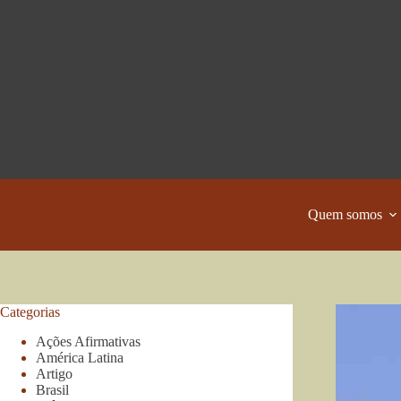
Pular
para
o
conteúdo
Quem somos
Categorias
Ações Afirmativas
América Latina
Artigo
Brasil