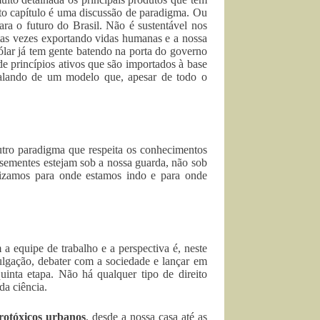
rto capítulo é uma discussão de paradigma. Ou
ara o futuro do Brasil. Não é sustentável nos
tas vezes exportando vidas humanas e a nossa
ólar já tem gente batendo na porta do governo
e princípios ativos que são importados à base
falando de um modelo que, apesar de todo o
tro paradigma que respeita os conhecimentos
 sementes estejam sob a nossa guarda, não sob
erizamos para onde estamos indo e para onde
 equipe de trabalho e a perspectiva é, neste
ulgação, debater com a sociedade e lançar em
nta etapa. Não há qualquer tipo de direito
da ciência.
rotóxicos urbanos
, desde a nossa casa até as