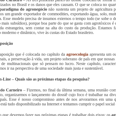
ilizados no Brasil e os danos que eles causam. O que se coloca no qua
paradigma do agronegócio
não sustenta um projeto de agricultura p
os um grande exportador de commodities, exportando água, solo, mui
a. Esse modelo precisa de insumos externos o tempo todo (se sobe o d
 mais subsídios), porque boa parte do que se gasta com agrotóxicos é d
a estrangeira, sem contar na alta do custo da produção. Estamos 
o moderno e dinâmico, vive às custas do Estado brasileiro.
posição
aposição que é colocada no capítulo da
agroecologia
apresenta um ou
onais, a preservação à vida, um projeto soberano de país em que nossas
a de multinacionais que só pensam no lucro. Neste capítulo, caract
mos ir na perspectiva de uma sociedade mais justa e sustentável.
-Line – Quais são as próximas etapas da pesquisa?
do Carneiro
– Fizemos, no final da última semana, uma reunião com a
, organizarmos o lançamento do dossiê cujo foco é trabalhar na div
país. Esse é nosso compromisso antes de nos arvorarmos em uma qui
 está tudo disponibilizado na Internet e tentamos cumprir o papel social 
 que devemos fazer nas próximas etapas é trabalhar dois eixos: os
ag