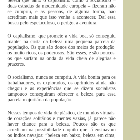
beleza que tanto o capitalismo como o socialismo –
duas estradas da modernidade europeia – fizeram não
se cumpriu, e as pessoas, de alguma forma, não
acreditam mais que isso venha a acontecer. Daí essa
busca pelo espetaculoso, o perigo, a aventura.
O capitalismo, que promete a vida boa, só conseguiu
manter na crista da beleza uma pequena parcela da
população. Os que são donos dos meios de produção,
os muito ricos, os poderosos. São esses, e são poucos,
os que surfam na onda da vida cheia de alegrias e
prazeres.
O socialismo, nunca se cumpriu. A vida bonita para os
trabalhadores, os explorados, os oprimidos ainda não
chegou e as experiências que se dizem socialistas
tampouco conseguiram oferecer a beleza para essa
parcela majoritária da população.
Nesses tempos de vida de plástico, de mundos virtuais,
de corações solitários e mentes vazias, já parece não
haver chance para a beleza. Poucos são os que
acreditam na possibilidade daquilo que já ensinavam
os índios navajos: “beleza em baixo, beleza em cima,