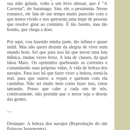
sua mão gelada, volto a um livro abissal, que é “A
Caverna”, do Saramago. Sim, ele, o pessimista. Nesse
romance, ele fala de um tempo muito parecido com o
que temos vivido e nos apresenta uma trupe de pessoas
que resolve girar ao contrário. É tão bonito, mas tão
bonito, que chega a doer.
Por aqui, vou fazendo minha parte, tão ínfima e quase
inútil. Mas não quero desistir da alegria de viver num
mundo bom. Sei que para isso há que travar uma luta
titânica, muitas vezes feroz. A luta de classes, da qual
falou Marx. Os oprimidos quebrando as correntes e
comandando suas próprias vidas. A vida de beleza dos
navajos. Para isso há que fazer viver a beleza, torná-la
real, para que outros a vejam e queiram com ela
caminhar. Não sei muito bem como fazer isso, estou
tateando. Penso que cabe a cada um de nós,
coletivamente, não permitir que o terror seja o desejo
das gentes.
—
Destaque: A beleza dos navajos (Reprodução do site
Palavras Insurgentes).