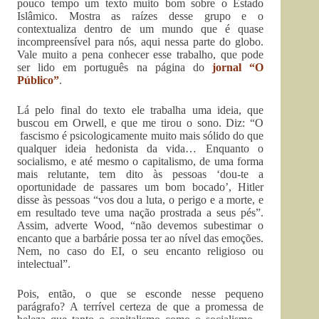
pouco tempo um texto muito bom sobre o Estado
Islâmico. Mostra as raízes desse grupo e o
contextualiza dentro de um mundo que é quase
incompreensível para nós, aqui nessa parte do globo.
Vale muito a pena conhecer esse trabalho, que pode
ser lido em português na página do
jornal “O
Público”
.
Lá pelo final do texto ele trabalha uma ideia, que
buscou em Orwell, e que me tirou o sono. Diz: “O
fascismo é psicologicamente muito mais sólido do que
qualquer ideia hedonista da vida… Enquanto o
socialismo, e até mesmo o capitalismo, de uma forma
mais relutante, tem dito às pessoas ‘dou-te a
oportunidade de passares um bom bocado’, Hitler
disse às pessoas “vos dou a luta, o perigo e a morte, e
em resultado teve uma nação prostrada a seus pés”.
Assim, adverte Wood, “não devemos subestimar o
encanto que a barbárie possa ter ao nível das emoções.
Nem, no caso do EI, o seu encanto religioso ou
intelectual”.
Pois, então, o que se esconde nesse pequeno
parágrafo? A terrível certeza de que a promessa de